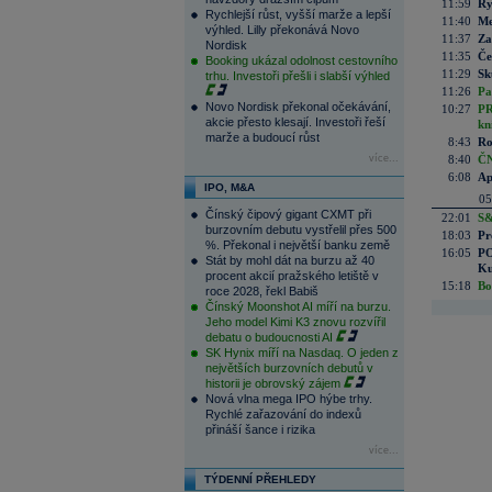
11:59
Ry
Rychlejší růst, vyšší marže a lepší
11:40
Me
výhled. Lilly překonává Novo
11:37
Za
Nordisk
11:35
Če
Booking ukázal odolnost cestovního
11:29
Sk
trhu. Investoři přešli i slabší výhled
11:26
Pa
Novo Nordisk překonal očekávání,
10:27
PR
akcie přesto klesají. Investoři řeší
kn
marže a budoucí růst
8:43
Ro
více...
8:40
ČN
6:08
Ap
IPO, M&A
05
Čínský čipový gigant CXMT při
22:01
S&
burzovním debutu vystřelil přes 500
18:03
Pr
%. Překonal i největší banku země
16:05
PO
Stát by mohl dát na burzu až 40
Ku
procent akcií pražského letiště v
15:18
Bo
roce 2028, řekl Babiš
Čínský Moonshot AI míří na burzu.
Jeho model Kimi K3 znovu rozvířil
debatu o budoucnosti AI
SK Hynix míří na Nasdaq. O jeden z
největších burzovních debutů v
historii je obrovský zájem
Nová vlna mega IPO hýbe trhy.
Rychlé zařazování do indexů
přináší šance i rizika
více...
TÝDENNÍ PŘEHLEDY