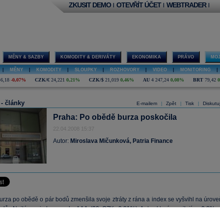
ZKUSIT DEMO
OTEVŘÍT ÚČET
WEBTRADER
|
|
|
MĚNY & SAZBY
KOMODITY & DERIVÁTY
EKONOMIKA
PRÁVO
MOJ
|
MĚNY
|
KOMODITY
|
SLOUPKY
|
ROZHOVORY
|
VIDEO
|
MONITORING
|
46,18
-0,07%
CZK/€
24,221
0,21%
CZK/$
21,019
0,46%
AU
4 247,24
0,08%
BRT
79,42
 - články
E-mailem
Zpět
Tisk
Diskutu
|
|
|
Praha: Po obědě burza poskočila
22.04.2008 15:37
Autor:
Miroslava Mičunková, Patria Finance
urza po obědě o pár bodů zmenšila svoje ztráty z rána a index se vyšvihl na úrove
odů. Nejlépe si dnes vede
AAA
(
20
CZK, 0,81%) Auto, které posilují o 0,8%, 
se také obchoduje
Komerční banka
(
3 935
CZK, 0,18%) a
Unipetrol
(
270
CZK