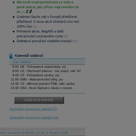
Microsoft smetl pochybnosti ze stolu a
jasně ukázal, jaký přínos mají investice do
AI
(2)
Goldman Sachs vidí v Evropě přehlížené
příležitosti. U dvou akcií očekává více než
100% růst
(1)
Prémiové akcie, Mag495 a další
pokračování současného cyklu
(1)
Definitivní proražení stoletého trendu?
(1)
Kalendář událostí
Čas
Událost
8:00
DE - Průmyslové objednávky, y/y
9:00
CZ - Obchodní bilance - nár. pojetí, mld. Kč
9:00
CZ - Průmyslová výroba, y/y
11:00
EMU - Maloobchodní tržby, y/y
14:30
CZ - Měnové jednání ČNB, zákl. sazba
14:30
USA - Nové žádosti o dávky v nezam.
UDÁLOSTI ONLINE
Dlouhodobý ekonomický kalendář ČR
Dlouhodobý ekonomický kalendář Svět
stiční disclaimer
|
Náměty
|
FAQ
|
Skupina ČSOB