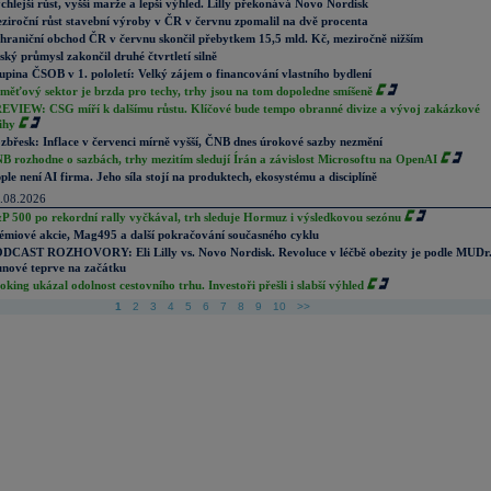
chlejší růst, vyšší marže a lepší výhled. Lilly překonává Novo Nordisk
ziroční růst stavební výroby v ČR v červnu zpomalil na dvě procenta
hraniční obchod ČR v červnu skončil přebytkem 15,5 mld. Kč, meziročně nižším
ský průmysl zakončil druhé čtvrtletí silně
upina ČSOB v 1. pololetí: Velký zájem o financování vlastního bydlení
měťový sektor je brzda pro techy, trhy jsou na tom dopoledne smíšeně
EVIEW: CSG míří k dalšímu růstu. Klíčové bude tempo obranné divize a vývoj zakázkové
ihy
zbřesk: Inflace v červenci mírně vyšší, ČNB dnes úrokové sazby nezmění
B rozhodne o sazbách, trhy mezitím sledují Írán a závislost Microsoftu na OpenAI
ple není AI firma. Jeho síla stojí na produktech, ekosystému a disciplíně
.08.2026
P 500 po rekordní rally vyčkával, trh sleduje Hormuz i výsledkovou sezónu
émiové akcie, Mag495 a další pokračování současného cyklu
DCAST ROZHOVORY: Eli Lilly vs. Novo Nordisk. Revoluce v léčbě obezity je podle MUDr
nové teprve na začátku
oking ukázal odolnost cestovního trhu. Investoři přešli i slabší výhled
1
2
3
4
5
6
7
8
9
10
>>