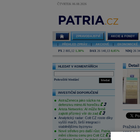
ČTVRTEK 06.08.2026
ZPRAVODAJSTVÍ
AKCIE & FONDY
|
PŘEHLED ZPRÁV
|
AKCIOVÉ
|
EKONOMICKÉ
PX
2 805,12
1,30%
DAX
26 140,13
0,05%
NDQ
26 3
Detail
HLEDAT V KOMENTÁŘÍCH
Pokročilé hledání
hledat
INVESTIČNÍ DOPORUČENÍ
AstraZeneca jako sázka na
defenzivu mimo AI horečku
Arista Networks: AI může firmě
zajistit příznivý vítr do zad
Analytický radar: Colt CZ roste díky
vyšší marži, širší integraci i
stabilnějšímu byznysu
Pražská b
Nové střelivo pro další růst. Patria
1556,4 b
mění cílovou cenu pro Colt CZ
zeleném 
Goldman Sachs: Je dobrý okamžik