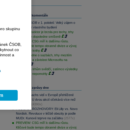
ě
y
ze
Související komentáře
u
Skupina ČSOB v 1. pololetí: Velký zájem o
h
financování vlastního bydlení
pro skupinu
Paměťový sektor je brzda pro techy, trhy
jsou na tom dopoledne smíšeně
PREVIEW: CSG míří k dalšímu růstu.
ránek ČSOB,
Klíčové bude tempo obranné divize a vývoj
kytnout co
zakázkové knihy
innost a
ČNB rozhodne o sazbách, trhy mezitím
sledují Írán a závislost Microsoftu na
OpenAI
Geopolitika trhům svědčí, zatímco výsledky
a
sentimentu nepomohly
Nejčtenější zprávy dne
ím
Goldman Sachs vidí v Evropě přehlížené
příležitosti. U dvou akcií očekává více než
100% růst
(4390x)
PODCAST ROZHOVORY: Eli Lilly vs. Novo
Nordisk. Revoluce v léčbě obezity je podle
MUDr. Kunové teprve na začátku
(2577x)
PREVIEW: CSG míří k dalšímu růstu.
Klíčové bude tempo obranné divize a vývoj