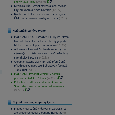
zakázkové knihy
(2480x)
Rychlejší růst, vyšší marže a lepší výhled.
Lilly překonává Novo Nordisk
(1297x)
Rozbřesk: Inflace v červenci mírně vyšší,
ČNB dnes úrokové sazby nezmění
(923x)
Nejčtenější zprávy týdne
PODCAST ROZHOVORY: Eli Lilly vs. Novo
Nordisk. Revoluce v léčbě obezity je podle
MUDr. Kunové teprve na začátku
(5192x)
AI investor Leopold Aschenbrenner byl po
výrazných ztrátách nucen uzavřít všechny
své akciové pozice
(4512x)
.
Goldman Sachs vidí v Evropě přehlížené
příležitosti. U dvou akcií očekává více než
100% růst
(4391x)
PODCAST Týdenní výhled: V centru
pozornosti AMD a Palantir
(4020x)
Palantir zasadil medvědům těžkou ránu.
Své tržby meziročně téměř zdvojnásobil
(3850x)
Nejdiskutovanější zprávy týdne
Inflace v eurozóně v červenci vzrostla na
2,9 procenta, uvedl v odhadu Eurostat
(5)