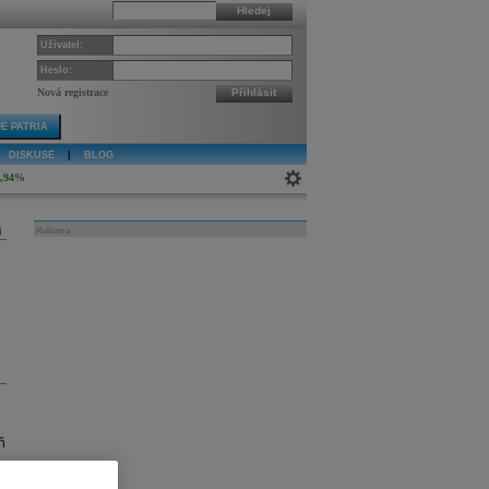
Hledej
Uživatel:
Heslo:
Nová registrace
Přihlásit
E PATRIA
DISKUSE
|
BLOG
0,94%
j
Reklama
ň
v
,