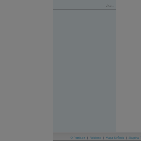
více...
O Patria.cz
|
Reklama
|
Mapa Stránek
|
Skupina P