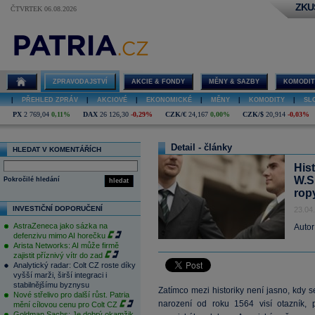
ZKU
ČTVRTEK 06.08.2026
ZPRAVODAJSTVÍ
AKCIE & FONDY
MĚNY & SAZBY
KOMODIT
|
PŘEHLED ZPRÁV
|
AKCIOVÉ
|
EKONOMICKÉ
|
MĚNY
|
KOMODITY
|
SL
PX
2 769,04
0,11%
DAX
26 126,30
-0,29%
CZK/€
24,167
0,00%
CZK/$
20,914
-0,03%
Detail - články
HLEDAT V KOMENTÁŘÍCH
His
W.S
Pokročilé hledání
hledat
rop
INVESTIČNÍ DOPORUČENÍ
23.04
AstraZeneca jako sázka na
Autor
defenzivu mimo AI horečku
Arista Networks: AI může firmě
zajistit příznivý vítr do zad
Analytický radar: Colt CZ roste díky
vyšší marži, širší integraci i
stabilnějšímu byznysu
Zatímco mezi historiky není jasno, kdy s
Nové střelivo pro další růst. Patria
narození od roku 1564 visí otazník,
mění cílovou cenu pro Colt CZ
Goldman Sachs: Je dobrý okamžik