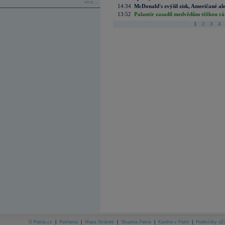
více...
14:34
McDonald's zvýšil zisk, Američané ale
13:52
Palantir zasadil medvědům těžkou rá
1
2
3
4
O Patria.cz
|
Reklama
|
Mapa Stránek
|
Skupina Patria
|
Kariéra v Patrii
|
Podmínky uží