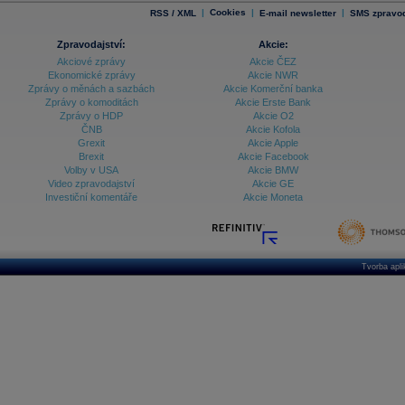
|
Cookies
|
|
RSS / XML
E-mail newsletter
SMS zpravod
Zpravodajství:
Akcie:
Akciové zprávy
Akcie ČEZ
Ekonomické zprávy
Akcie NWR
Zprávy o měnách a sazbách
Akcie Komerční banka
Zprávy o komoditách
Akcie Erste Bank
Zprávy o HDP
Akcie O2
ČNB
Akcie Kofola
Grexit
Akcie Apple
Brexit
Akcie Facebook
Volby v USA
Akcie BMW
Video zpravodajství
Akcie GE
Investiční komentáře
Akcie Moneta
Tvorba apl