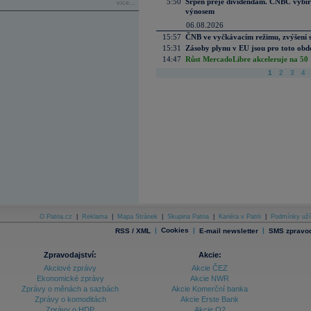
5:50
Srpen přeje dividendám. CNBC vybírá
více...
výnosem
06.08.2026
15:57
ČNB ve vyčkávacím režimu, zvýšení s
15:31
Zásoby plynu v EU jsou pro toto obdo
14:47
Růst MercadoLibre akceleruje na 50 %
1
2
3
4
O Patria.cz
|
Reklama
|
Mapa Stránek
|
Skupina Patria
|
Kariéra v Patrii
|
Podmínky uží
|
Cookies
|
|
RSS / XML
E-mail newsletter
SMS zpravod
Zpravodajství:
Akcie:
Akciové zprávy
Akcie ČEZ
Ekonomické zprávy
Akcie NWR
Zprávy o měnách a sazbách
Akcie Komerční banka
Zprávy o komoditách
Akcie Erste Bank
Zprávy o HDP
Akcie O2