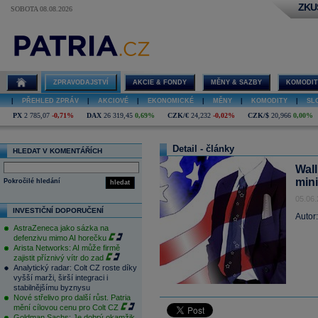
ZKU
SOBOTA 08.08.2026
ZPRAVODAJSTVÍ
AKCIE & FONDY
MĚNY & SAZBY
KOMODIT
|
PŘEHLED ZPRÁV
|
AKCIOVÉ
|
EKONOMICKÉ
|
MĚNY
|
KOMODITY
|
SL
PX
2 785,07
-0,71%
DAX
26 319,45
0,69%
CZK/€
24,232
-0,02%
CZK/$
20,966
0,00%
Detail - články
HLEDAT V KOMENTÁŘÍCH
Wall
mini
Pokročilé hledání
hledat
05.06.
INVESTIČNÍ DOPORUČENÍ
Autor
AstraZeneca jako sázka na
defenzivu mimo AI horečku
Arista Networks: AI může firmě
zajistit příznivý vítr do zad
Analytický radar: Colt CZ roste díky
vyšší marži, širší integraci i
stabilnějšímu byznysu
Nové střelivo pro další růst. Patria
mění cílovou cenu pro Colt CZ
Goldman Sachs: Je dobrý okamžik