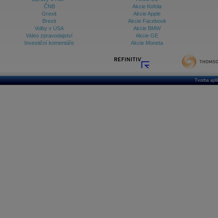
ČNB
Akcie Kofola
Grexit
Akcie Apple
Brexit
Akcie Facebook
Volby v USA
Akcie BMW
Video zpravodajství
Akcie GE
Investiční komentáře
Akcie Moneta
Tvorba apl