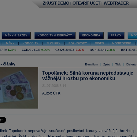
ZKUSIT DEMO
OTEVŘÍT ÚČET
WEBTRADER
|
|
|
MĚNY & SAZBY
KOMODITY & DERIVÁTY
EKONOMIKA
PRÁVO
MOJ
|
MĚNY
|
KOMODITY
|
SLOUPKY
|
ROZHOVORY
|
VIDEO
|
MONITORING
|
87,70
1,29%
CZK/€
24,239
0,06%
CZK/$
20,972
-0,27%
AU
4 338,41
2,38%
BRT
83,08
 - články
E-mailem
Zpět
Tisk
Diskutu
|
|
|
Topolánek: Silná koruna nepředstavuje
vážnější hrozbu pro ekonomiku
21.07.2008 8:14
Autor:
ČTK
irek Topolánek nepovažuje současné posilování koruny za vážnější hrozbu pr
podářství. Řekl to dnešním Hospodářským novinám s tím, že by nedoporučil an