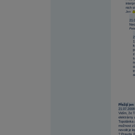
interp
nich s
Jen
21.
Neo
Pete
2
1
k
p
z
s
n
o
t
t
Přežijí jen 
21.07.2008
Vidím, že T
elektrárny
Topolánka a
možnost zís
nevolit je 
? Pravda, 