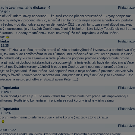
 to je žvanírna, tahle diskuse :-(
Přidat názo
08 9:14
e někteří místní nikdy nepochopí... že silná koruna působi protiinflačně... kdyby nebyla tak
flace by nebyla 7 procent, ale víc, a nárůst cen by ohrozil nejen špatné a neefektivní podniky,
ě všechny - od důchodce až po ten démonický ČEZ... a pak by tu zase měli důvod nadávat...
cový neurotismus je v hlavách Čechů neuvěřitelně hluboko... jako kdyby Topolánek mohl za to
lná koruna... Co tedy místní antiODSáci navrhnují, že má Topolánek a vláda udělat?
onk
lánku
Přidat názo
 12:35
investoří zbalí a utečou, protože pro ně už zde nebude výhodné investovat a obchodovat dík
u, tak kdo bude zaměstnávat lidi co zůstanou bez práce? Až se vrátí lidi co pracují v cicině,
to nebude díky kurzu zajímavé a radši půjdou na podporu protože i podpora bude pro ně
 a až všichni obchodníci zkrachují co jsou závislí na turistech, tak bude domalováno a Vaše
ví už posilóváním koruny vážnější hrozbu pro Českou zemi nepřinese, protože ráno se
zjistíte že jste také už bez práce. Každopádně volit je moje občanská povinost, ale volit Vás
ikdy v životě. Taková vláda si nezaslouží ani jeden hlas, když neví co je to ekonomie. Jste
olečnost a né pro jednotlivce. S pozdravem Peter.....:(
e Topolánku
Přidat názo
08 0:49
ch jen dodat,ze az se p.T... to rano vzbudi tak mozna bude bez prace, ale napakovanej s
ni koruny. Podle jeho komentaru mi pripada ze rust koruny je plne v jeho zajmu.
e Topolánku
Přidat názo
08 12:43
první větě (namísto sílému euru je k silné koruně ) už tady ztoho zkratuji
Přidat názo
2008 13:32
e ztrapnujes reakci na vyrok, ktery byl vytrzeny z kontextu a jednoznacne chybne