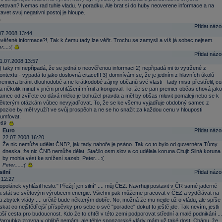
retovan? Nemas rad tuhle vladu. V poradku. Ale brat si do huby neoverene informace a na
tavet svuj negativni postoj je hloupe.
Přidat názo
07.2008 13:44
věřené informace?!, Tak k čemu tady lze věřit. Trochu se zamysli a víš já sobec nejsem.
r....:(
Přidat názo
1.07.2008 13:57
) taky mi nepřipadá, že se jedná o neověřenou informaci 2) nepřipadá mi to vytržené z
ontextu - vypadá to jako doslovná citace!!! 3) domnívám se, že je jedním z hlavních úkolů
remiera bránit dlouhodobé a ne krátkodobé zájmy občanů své vlasti - tady mistr přestřelil, co
a několik minut v jiném prohlášení mírnil a korigoval. To, že se pan premier občas chová jako
amec od zvířete co dává mléko je bohužel pravda a měl by obšas mluvit pomaleji nebo se k
ěkterým otázkám vůbec nevyjadřovat. To, že se ke všemu vyjadřuje obdobný samec z
pozice by měl využít ve svůj prospěch a ne se ho snažit za každou cenu v hlouposti
rumfovat.
k69
Euro
Přidat názo
22.07.2008 16:20
Že nic nemůže udělat ČNB?, jak tady nahoře je psáno. Tak co to bylo od guvernéra Tůmy
dneska, že nic ČNB nemůže dělat. Stačilo osm slov a co udělala koruna.Cituji: Silná koruna
by mohla vést ke snížení sazeb. Peter....:(
Peter.....:(
silní
Přidat názo
 12:27
opolánek vyhlásil heslo:" Přežijí jen silní" .... můj ČEZ. Navrhuji postavit v ČR samé jaderné
 a stát se světovým výrobcem energie. Všichni pak můžeme pracovat v ČEZ a vydělávat na
 zbytek vlády .... určitě bude některým dobře. No, možná že mu nejde už o vládu, ale spíše
kat co nejštědřejší příspěvky pro sebe o své "poradce" dokut to ještě jde. Tak nevím, jestli
lepší cesta pro budoucnost. Kdo že to chtěl v této zemi podporovat střední a malé podnikání ...
Paroubka zrovna v oblibě nemám, ale téhle sponzorské vlády mám už také dost. Chápu, že