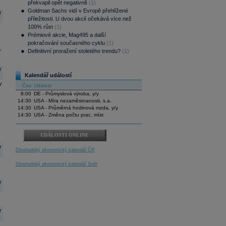
překvapil opět negativně
(1)
Goldman Sachs vidí v Evropě přehlížené
r
příležitosti. U dvou akcií očekává více než
100% růst
(1)
Prémiové akcie, Mag495 a další
pokračování současného cyklu
(1)
,
Definitivní proražení stoletého trendu?
(1)
r
Kalendář událostí
y
Čas
Událost
8:00
DE - Průmyslová výroba, y/y
14:30
USA - Míra nezaměstnanosti, s.a.
14:30
USA - Průměrná hodinová mzda, y/y
14:30
USA - Změna počtu prac. míst
UDÁLOSTI ONLINE
r
Dlouhodobý ekonomický kalendář ČR
Dlouhodobý ekonomický kalendář Svět
r
r