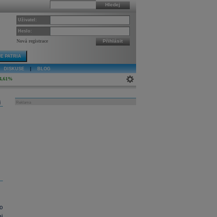
Hledej
Uživatel:
Heslo:
Nová registrace
Přihlásit
E PATRIA
DISKUSE
|
BLOG
4,61%
j
Reklama
o
i