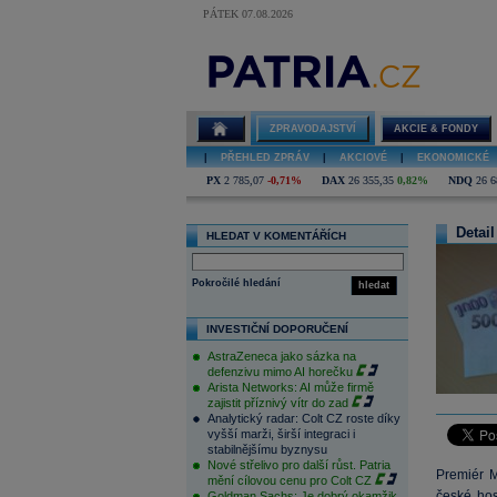
PÁTEK 07.08.2026
ZPRAVODAJSTVÍ
AKCIE & FONDY
|
PŘEHLED ZPRÁV
|
AKCIOVÉ
|
EKONOMICKÉ
PX
2 785,07
-0,71%
DAX
26 355,35
0,82%
NDQ
26 6
Detail
HLEDAT V KOMENTÁŘÍCH
Pokročilé hledání
hledat
INVESTIČNÍ DOPORUČENÍ
AstraZeneca jako sázka na
defenzivu mimo AI horečku
Arista Networks: AI může firmě
zajistit příznivý vítr do zad
Analytický radar: Colt CZ roste díky
vyšší marži, širší integraci i
stabilnějšímu byznysu
Nové střelivo pro další růst. Patria
Premiér M
mění cílovou cenu pro Colt CZ
české hos
Goldman Sachs: Je dobrý okamžik