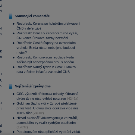
u
ad
Související komentáře
Rozbřesk: Koruna po holubičím překvapení
N
ČNB v defenzivě
Rozbřesk: Inflace v červenci mírně vyšší,
a
ČNB dnes úrokové sazby nezmění
Rozbřesk: České úspory na evropském
vrcholu. Brzda růstu, nebo jeho budoucí
k
motor?
m
Rozbřesk: Komunikační revoluce Fedu
začíná být nebezpečnou hrou s ohněm
Rozbřesk: Nabitý týden v Česku. Makro
data v čele s inflací a zasedání ČNB
ou
m,
 k
Nejčtenější zprávy dne
CSG výrazně překonala odhady. Obranná
divize táhne růst, výhled potvrzen
(4249x)
u
Goldman Sachs vidí v Evropě přehlížené
í
příležitosti. U dvou akcií očekává více než
100% růst
(2460x)
Hlavní akcionář Volkswagenu je ve ztrátě,
automobilku vyzval k rychlým opatřením
t
(1783x)
e
Po raketovém růstu přichází vybírání zisků.