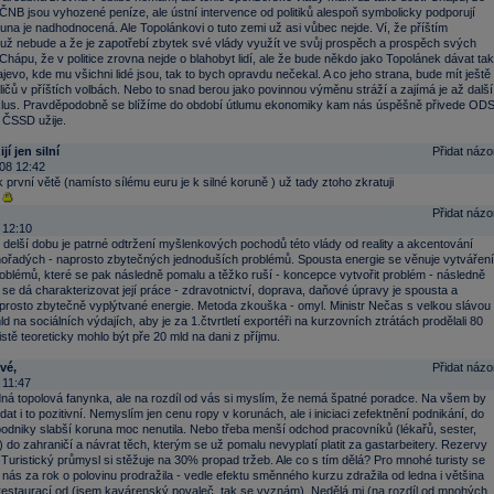
ČNB jsou vyhozené peníze, ale ústní intervence od politiků alespoň symbolicky podporují
runa je nadhodnocená. Ale Topolánkovi o tuto zemi už asi vůbec nejde. Ví, že příštím
už nebude a že je zapotřebí zbytek své vlády využít ve svůj prospěch a prospěch svých
Chápu, že v politice zrovna nejde o blahobyt lidí, ale že bude někdo jako Topolánek dávat tak
jevo, kde mu všichni lidé jsou, tak to bych opravdu nečekal. A co jeho strana, bude mít ještě
ičů v příštích volbách. Nebo to snad berou jako povinnou výměnu stráží a zajímá je až další
klus. Pravděpodobně se blížíme do období útlumu ekonomiky kam nás úspěšně přivede ODS
o ČSSD užije.
jí jen silní
Přidat názo
08 12:42
první větě (namísto sílému euru je k silné koruně ) už tady ztoho zkratuji
Přidat názo
 12:10
ž delší dobu je patrné odtržení myšlenkových pochodů této vlády od reality a akcentování
hořadých - naprosto zbytečných jednoduších problémů. Spousta energie se věnuje vytváření
oblémů, které se pak následně pomalu a těžko ruší - koncepce vytvořit problém - následně
k se dá charakterizovat její práce - zdravotnictví, doprava, daňové úpravy je spousta a
prosto zbytečně vyplýtvané energie. Metoda zkouška - omyl. Ministr Nečas s velkou slávou
mld na sociálních výdajích, aby je za 1.čtvrtletí exportéři na kurzovních ztrátách prodělali 80
istě teoreticky mohlo být pře 20 mld na dani z příjmu.
vé,
Přidat názo
 11:47
ná topolová fanynka, ale na rozdíl od vás si myslím, že nemá špatné poradce. Na všem by
dat i to pozitivní. Nemyslím jen cenu ropy v korunách, ale i iniciaci zefektnění podnikání, do
podniky slabší koruna moc nenutila. Nebo třeba menší odchod pracovníků (lékařů, sester,
 do zahraničí a návrat těch, kterým se už pomalu nevyplatí platit za gastarbeitery. Rezervy
. Turistický průmysl si stěžuje na 30% propad tržeb. Ale co s tím dělá? Pro mnohé turisty se
nás za rok o polovinu prodražila - vedle efektu směnného kurzu zdražila od ledna i většina
restaurací od (jsem kavárenský povaleč, tak se vyznám). Nedělá mi (na rozdíl od mnohých