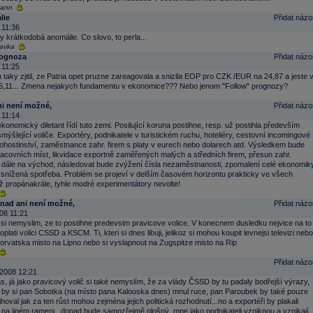
Hann
lie
Přidat názo
 11:36
ky krátkodobá anomálie. Co slovo, to perla...
pavka
rognoza
Přidat názo
 11:25
em taky zjitil, ze Patria opet pruzne zareagovala a snizila EOP pro CZK /EUR na 24,87 a jeste 
25,11... Zmena nejakych fundamentu v ekonomice??? Nebo jenom "Follow" prognozy?
ni není možné,
Přidat názo
 11:14
konomický diletant řídí tuto zemi. Posilující koruna postihne, resp. už postihla především
mýšlející voliče. Exportéry, podnikatele v turistickém ruchu, hoteliéry, cestovní incomingové
ohostinství, zaměstnance zahr. firem s platy v eurech nebo dolarech atd. Výsledkem bude
acovních míst, likvidace exportně zaměřených malých a středních firem, přesun zahr.
 dále na východ, následovat bude zvýžení čísla nezaměstnanosti, zpomalení celé ekonomik
 snížená spotřeba. Problém se projeví v delším časovém horizontu prakticky ve všech
ž propánakrále, tyhle modré experimentátory nevolte!
snad ani není možné,
Přidat názo
08 11:21
m si nemyslim, ze to postihne predevsim pravicove volice. V konecnem dusledku nejvice na to
oplati volici CSSD a KSCM. Ti, kteri si dnes libuji, jelikoz si mohou koupit levnejsi televizi nebo
horvatska misto na Lipno nebo si vyslapnout na Zugspitze misto na Rip
Přidat názo
2008 12:21
s, já jako pravicový volič si také nemyslím, že za vlády ČSSD by tu padaly bodřejší výrazy,
by si pan Sobotka (na místo pana Kalouska dnes) mnul ruce, pan Paroubek by také pouze
hoval jak za ten růst mohou zejména jejich politická rozhodnutí...no a exportéři by plakali
na jiném rameni...dopad bude samozřejmě plošný, mne jako podnikateli vzniknou a vznikají