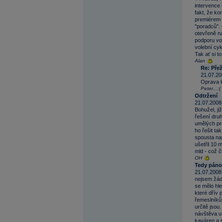
intervence 
fakt, že ko
premiérem 
"poradců". 
otevřeně na
podporu vol
volební cy
Tak ať si t
Alan
Re: Přeži
21.07.20
Oprava k 
Peter...:(
Odtržení
21.07.2008
Bohužel, ji
řešení dru
umělých pr
ho řešit ta
spousta na
ušetřil 10 
mld - což č
OH
Tedy páno
21.07.2008
nejsem žád
se mělo hle
které dřív 
řemeslníků)
určitě jsou
návštěva u 
kaváren a 