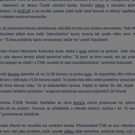
u intervenci ze strany České národní banky. Domácí
měna
v minulém týdn
 hranici 23
Kč/EUR
a na prudký pokles zisků kvůli silné koruně si stěžují napříkl
či některé cestovní kanceláře.
, že posilování koruny představuje vážnější hrozbu pro českou ekonomiku," řekl H
Urychlení přijetí eura kvůli "zdivočelému" kurzu koruny tak podle něho není n
. "Ty dva problémy spolu nesouvisejí, takže ne," uvedl Topolánek.
istra financí Miroslava Kalouska bude vláda o
euru
jednat na podzim. Jisté vša
to, zda stanoví termín přijetí společné měny. "Já bych se toho nebál, ale jak zná
ých kolegů ve vládě i v ČNB, nevidím to jako pravděpodobné," prohlásil Kalousek.
česká
koruna
zpevnila až na 22,99 koruny za jedno
euro
. Je nejrychleji sílící měn
tě loni v létě byla o 5,50 koruny slabší. To podle listu dělá velké problémy vývozců
li tomu klesají zisky. "Je to katastrofální zpráva. Kdyby to takhle šlo dál, dojde
ropadu českého průmyslu," reagoval předseda asociace exportérů Jiří Grund.
konoma ČSOB Tomáše Sedláčka se silná
koruna
začne projevovat na výkon
tví již na podzim. "Koruna se předběhla o několik měsíců, možná i let. To nen
," poznamenal Sedláček.
však zřejmě nic neudělá ani centrální banka. Představitelé ČNB se sice několikrá
 že kurz vidí jako problém, kvůli vysoké
inflaci
však nemohou snižovat úroky, což j