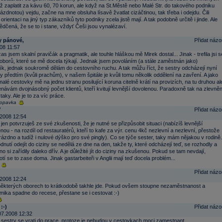
tíž zaplatit za kávu 60, 70 korun, ale když na St.Městě nebo Malé Str. do takového podniku
rázdnotou) vejdu, začne na mne obsluha lísavě žvatlat cizáčtinou, tak třeba i odejdu. Čili
orientaci na jiný typ zákazníků tyto podniky zcela jistě mají. A tak podobně určitě i jinde. Ale
dčená, že se to i stane, vždyť Češi jsou vynalézaví.
y pánové,
Přidat názo
08 11:57
as jsem skalní pravičák a pragmatik, ale touhle hláškou mě Mirek dostal... Jinak - trefila jsi s
oborů, které se mě docela týkají. Jednak jsem povoláním (a stále zaměstnán jako)
ík, jednak soukromě dělám do cestovního ruchu. A tak můžu říct, že sestry odcházejí nyní
y předtím (kvůli prachům), v našem špitále je kvůli tomu několik oddělení na zavření. A jako
malé cestovky mě na jednu stranu posilující koruna citelně krátí na provizích, na tu druhou al
ávám dvojnásobný počet klientů, kteří kvitují levnější dovolenou. Paradoxně tak na zlevněn
aky. Ale je to za víc práce.
kopavka
V
Přidat názo
2008 12:54
 jen potvrzuješ ze své zkušenosti, že je nutné se přizpůsobit situaci (nabízíš levnější
nou - na rozdíl od restauratérů, kteří to kafe za výr. cenu 4kč nezlevní a nezlevní, přestože
rázdno a tudíž i nulové dýško pro své pingly). Co se týče sester, taky mám nějakou v rodině.
nutí odejít do ciziny se nedělá ze dne na den, takže ty, které odcházejí teď, se rozhodly a
o si zařídily daleko dřív. A je důležité jít do ciziny na zkušenou. Pokud se tam nevdají,
tí se to zase doma. Jinak gastarbeiteři v Anglii mají teď docela problém...
Přidat názo
2008 12:24
ěkterých oborech to krátkodobě takhle jde. Pokud ovšem stoupne nezaměstnanost a
ika spadne do recese, přestane se i cestovat :-)
:-)
Přidat názo
07.2008 12:32
a sestry se vrati do prace, protoze je nebudou v cestovkach moci zamestnant.....