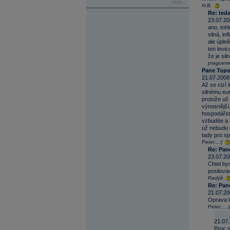
více...
H.B.
Re: teda
23.07.20
ano, tohl
silná, in
ale úpln
ten levi
že je si
praguem
Pane Topo
21.07.2008
Až se cizí 
silnému eur
protože už 
výnosnější,
hospodářst
vzbudíte a 
už nebudu n
tady pro sp
Peter...:(
Re: Pan
23.07.20
Chtel by
posilova
Radýě
Re: Pan
21.07.20
Oprava k 
Peter....:(
21.07.
Proc s