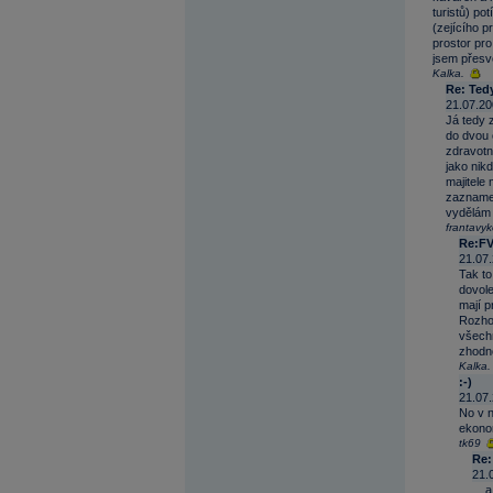
turistů) po
(zejícího p
prostor pro 
jsem přesvě
Kalka.
Re: Ted
21.07.20
Já tedy z
do dvou 
zdravotn
jako nikd
majitele 
zaznamen
vydělám t
frantavy
Re:F
21.07.
Tak to
dovole
mají p
Rozhod
všechn
zhodno
Kalka.
:-)
21.07.
No v n
ekonom
tk69
Re: 
21.
... 