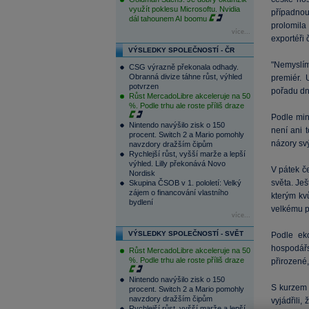
využít poklesu Microsoftu. Nvidia
případno
dál tahounem AI boomu
prolomila
více...
exportéři 
VÝSLEDKY SPOLEČNOSTÍ - ČR
"Nemyslím
CSG výrazně překonala odhady.
Obranná divize táhne růst, výhled
premiér. 
potvrzen
pořadu dne
Růst MercadoLibre akceleruje na 50
%. Podle trhu ale roste příliš draze
Podle min
Nintendo navýšilo zisk o 150
není ani 
procent. Switch 2 a Mario pomohly
názory sv
navzdory dražším čipům
Rychlejší růst, vyšší marže a lepší
výhled. Lilly překonává Novo
V pátek 
Nordisk
světa. Ješ
Skupina ČSOB v 1. pololetí: Velký
zájem o financování vlastního
kterým kvů
bydlení
velkému p
více...
VÝSLEDKY SPOLEČNOSTÍ - SVĚT
Podle e
hospodářs
Růst MercadoLibre akceleruje na 50
%. Podle trhu ale roste příliš draze
přirozené
Nintendo navýšilo zisk o 150
S kurzem 
procent. Switch 2 a Mario pomohly
navzdory dražším čipům
vyjádřili,
Rychlejší růst, vyšší marže a lepší