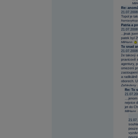
Mil
Re: anomá
21.07.2008
Topol je ta
frantavyko
Patria a p
21.07.2008
...jinak js
patek byl 
MilHann
To snad a
21.07.2008
že takový e
pravicově s
agentury, p
omezení pr
zastoupení
a radikálně
oborech. U
Zahledeny
Re: To 
21.07.20
....jeno
nejvice d
jet do C
MilHann
21.07.
souhla
pouze 
vyzdvi
pouze 