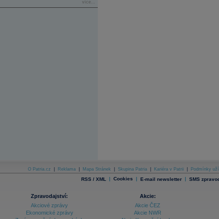
více...
O Patria.cz
|
Reklama
|
Mapa Stránek
|
Skupina Patria
|
Kariéra v Patrii
|
Podmínky uží
|
Cookies
|
|
RSS / XML
E-mail newsletter
SMS zpravod
Zpravodajství:
Akcie:
Akciové zprávy
Akcie ČEZ
Ekonomické zprávy
Akcie NWR