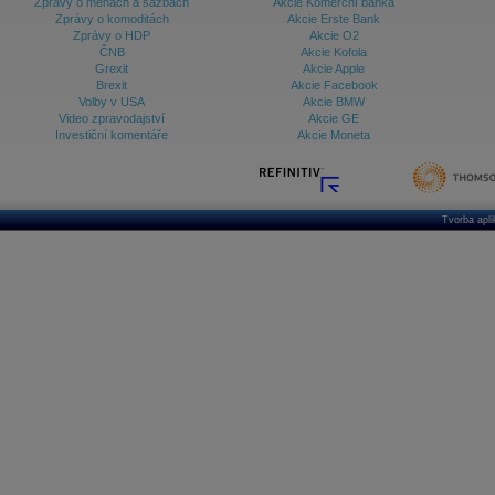
Zprávy o měnách a sazbách
Akcie Komerční banka
Zprávy o komoditách
Akcie Erste Bank
Zprávy o HDP
Akcie O2
ČNB
Akcie Kofola
Grexit
Akcie Apple
Brexit
Akcie Facebook
Volby v USA
Akcie BMW
Video zpravodajství
Akcie GE
Investiční komentáře
Akcie Moneta
Tvorba apl