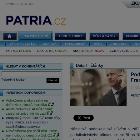
ZKU
ČTVRTEK 06.08.2026
ZPRAVODAJSTVÍ
AKCIE & FONDY
MĚNY & SAZBY
KOMODIT
|
PŘEHLED ZPRÁV
|
AKCIOVÉ
|
EKONOMICKÉ
|
MĚNY
|
KOMODITY
|
SL
PX
2 805,12
1,30%
DAX
26 165,23
0,15%
NDQ
26 349,24
-0,05%
CZK/€
24,216
0,17%
Detail - články
HLEDAT V KOMENTÁŘÍCH
Pod
Fran
Pokročilé hledání
hledat
24.09
INVESTIČNÍ DOPORUČENÍ
Autor
AstraZeneca jako sázka na
defenzivu mimo AI horečku
Arista Networks: AI může firmě
zajistit příznivý vítr do zad
Analytický radar: Colt CZ roste díky
vyšší marži, širší integraci i
stabilnějšímu byznysu
Německá podnikatelská důvěra v září 
Nové střelivo pro další růst. Patria
podnikatelského klimatu se snížil na 9
mění cílovou cenu pro Colt CZ
Goldman Sachs: Je dobrý okamžik