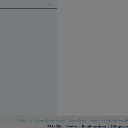
více...
O Patria.cz
|
Reklama
|
Mapa Stránek
|
Skupina Patria
|
Kariéra v Patrii
|
Podmínky uží
|
Cookies
|
|
RSS / XML
E-mail newsletter
SMS zpravod