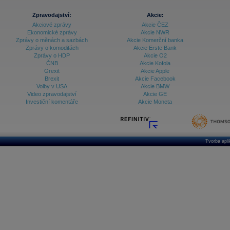
Zpravodajství:
Akcie:
Akciové zprávy
Akcie ČEZ
Ekonomické zprávy
Akcie NWR
Zprávy o měnách a sazbách
Akcie Komerční banka
Zprávy o komoditách
Akcie Erste Bank
Zprávy o HDP
Akcie O2
ČNB
Akcie Kofola
Grexit
Akcie Apple
Brexit
Akcie Facebook
Volby v USA
Akcie BMW
Video zpravodajství
Akcie GE
Investiční komentáře
Akcie Moneta
Tvorba apl