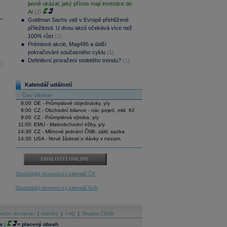
jasně ukázal, jaký přínos mají investice do
AI
(2)
Goldman Sachs vidí v Evropě přehlížené
příležitosti. U dvou akcií očekává více než
100% růst
(1)
.
Prémiové akcie, Mag495 a další
pokračování současného cyklu
(1)
Definitivní proražení stoletého trendu?
(1)
Kalendář událostí
Čas
Událost
8:00
DE - Průmyslové objednávky, y/y
9:00
CZ - Obchodní bilance - nár. pojetí, mld. Kč
9:00
CZ - Průmyslová výroba, y/y
11:00
EMU - Maloobchodní tržby, y/y
14:30
CZ - Měnové jednání ČNB, zákl. sazba
14:30
USA - Nové žádosti o dávky v nezam.
UDÁLOSTI ONLINE
Dlouhodobý ekonomický kalendář ČR
Dlouhodobý ekonomický kalendář Svět
stiční disclaimer
|
Náměty
|
FAQ
|
Skupina ČSOB
a
|
=
placený obsah