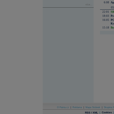
6:08
Ap
více...
05
22:01
S&
18:03
Pr
16:05
PO
Ku
15:18
Bo
O Patria.cz
|
Reklama
|
Mapa Stránek
|
Skupina P
|
Cookies
RSS / XML