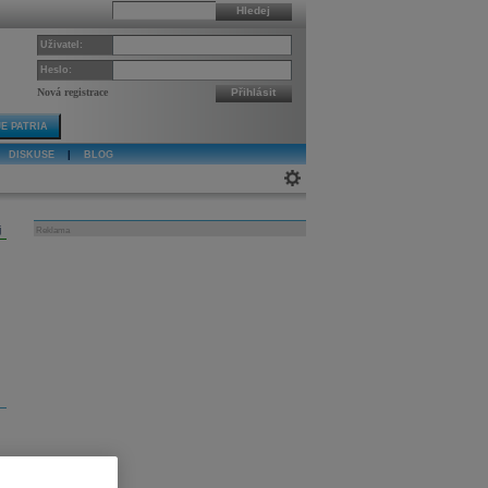
Hledej
Uživatel:
Heslo:
Nová registrace
Přihlásit
E PATRIA
DISKUSE
|
BLOG
j
Reklama