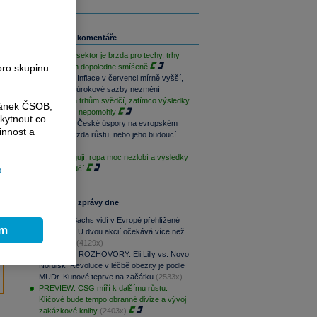
Související komentáře
Paměťový sektor je brzda pro techy, trhy
pro skupinu
jsou na tom dopoledne smíšeně
Rozbřesk: Inflace v červenci mírně vyšší,
ČNB dnes úrokové sazby nezmění
Geopolitika trhům svědčí, zatímco výsledky
ránek ČSOB,
sentimentu nepomohly
kytnout co
Rozbřesk: České úspory na evropském
innost a
vrcholu. Brzda růstu, nebo jeho budoucí
motor?
Techy fungují, ropa moc nezlobí a výsledky
a
trhům svědčí
Nejčtenější zprávy dne
Goldman Sachs vidí v Evropě přehlížené
ím
příležitosti. U dvou akcií očekává více než
100% růst
(4129x)
PODCAST ROZHOVORY: Eli Lilly vs. Novo
Nordisk. Revoluce v léčbě obezity je podle
MUDr. Kunové teprve na začátku
(2533x)
PREVIEW: CSG míří k dalšímu růstu.
Klíčové bude tempo obranné divize a vývoj
zakázkové knihy
(2403x)