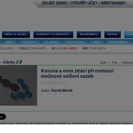
ZKUSIT DEMO
OTEVŘÍT ÚČET
WEBTRADER
|
|
|
MĚNY & SAZBY
KOMODITY & DERIVÁTY
EKONOMIKA
PRÁVO
MOJ
|
MĚNY
|
KOMODITY
|
SLOUPKY
|
ROZHOVORY
|
VIDEO
|
MONITORING
|
221
0,21%
CZK/$
21,024
0,49%
AU
4 242,66
-0,03%
BRT
79,42
0,94%
 - články
Zpět
Tisk
Diskutu
|
|
Koruna a euro ztrácí při rostoucí
možnosti snížení sazeb
02.10.2008 17:22
Autor:
David Marek
šní den ztrácela při pokračujícím napětí na peněžních trzích, které přidává dolaru,
řadě ostatních měn. V případě kurzu koruny hrají roli také tři další faktory v pozadí: