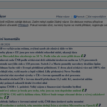
ázor
Přidat názor
Pavouk
Od nejnovějších
|
ístě můžete zahájit diskusi. Zatím nebyl zadán žádný názor. Do diskuse mohou přispívat
ášení uživatelé (
Přihlásit
). Pokud nemáte účet, na který byste se mohli přihlásit, registrujte se
lní komentáře
.08.2026
B ve vyčkávacím režimu, zvýšení sazeb ale zůstává dále ve hře
soby plynu v EU jsou pro toto období rekordně nízké, ukazují data
st MercadoLibre akceleruje na 50 %. Podle trhu ale roste příliš draze
nkovní rada ČNB podle očekávání drží základní úrokovou sazbu na 3,75 procentech
ntendo navýšilo zisk o 150 procent. Switch 2 a Mario pomohly navzdory dražším čipům
ldman Sachs vidí v Evropě přehlížené příležitosti. U dvou akcií očekává více než 100% růst
chlejší růst, vyšší marže a lepší výhled. Lilly překonává Novo Nordisk
ziroční růst stavební výroby v ČR v červnu zpomalil na dvě procenta
hraniční obchod ČR v červnu skončil přebytkem 15,5 mld. Kč, meziročně nižším
ský průmysl zakončil druhé čtvrtletí silně
upina ČSOB v 1. pololetí: Velký zájem o financování vlastního bydlení
měťový sektor je brzda pro techy, trhy jsou na tom dopoledne smíšeně
EVIEW: CSG míří k dalšímu růstu. Klíčové bude tempo obranné divize a vývoj zakázkové
ihy
zbřesk: Inflace v červenci mírně vyšší, ČNB dnes úrokové sazby nezmění
B rozhodne o sazbách, trhy mezitím sledují Írán a závislost Microsoftu na OpenAI