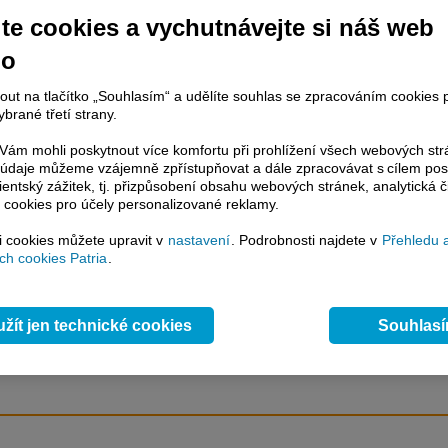
obné snížení úrokových sazeb,
te cookies a vychutnávejte si náš web
no
račování článku je dostupné jen klientům placených služeb
Patria Plus
/
nout na tlačítko „Souhlasím“ a udělíte souhlas se zpracováním cookies 
estor Plus
případně uživatelům platformy
Patria Direct
. Pokud jste klientem
brané třetí strany.
hto služeb, potom je nutné se
Přihlásit
.
ám mohli poskytnout více komfortu při prohlížení všech webových st
ámci placeného informačního servisu získáte
to údaje můžeme vzájemně zpřístupňovat a dále zpracovávat s cílem pos
řístup ke
kompletnímu zpravodajství
lientský zážitek, tj. přizpůsobení obsahu webových stránek, analytická č
.patria.cz bez jakýchkoliv omezení. Veškeré
 cookies pro účely personalizované reklamy.
rávy, komentáře a horké zprávy jsou
brazovány terminálovou metodou (bez nutnosti obnovovat stránku) bez
si cookies můžete upravit v
nastavení
. Podrobnosti najdete v
Přehledu 
ždění a v plné verzi.
h cookies Patria
.
en zpravodajství, ale i další služby získáte v Patria Plus / Investor Plus -
sms
e-mailové
zpravodajství,
data
z finančních trhů v reálném čase, kompletní
žít jen technické cookies
Souhlas
lytický servis
, rozsáhlé
databáze
časových řad ke stažení,
prognózy
oje a
valuace
, ekonomické
fundamenty
,
nástroje
a
kalkulátory
...
více