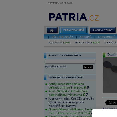
ČTVRTEK 06.08.2026
ZPRAVODAJSTVÍ
AKCIE & FONDY
|
PŘEHLED ZPRÁV
|
AKCIOVÉ
|
EKONOMICKÉ
PX
2 805,12
1,30%
DAX
26 140,13
0,05%
CZK/€
24,
Detail
HLEDAT V KOMENTÁŘÍCH
Pokročilé hledání
hledat
INVESTIČNÍ DOPORUČENÍ
AstraZeneca jako sázka na
defenzivu mimo AI horečku
Arista Networks: AI může firmě
zajistit příznivý vítr do zad
Analytický radar: Colt CZ roste díky
vyšší marži, širší integraci i
stabilnějšímu byznysu
Koruna dne
Nové střelivo pro další růst. Patria
mění cílovou cenu pro Colt CZ
ale ubírá 
Goldman Sachs: Je dobrý okamžik