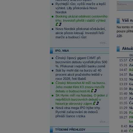
Rychlejší růst, vyšší marže a lepší
Reklama
výhled. Lilly překonává Novo
Nordisk
Booking ukázal odolnost cestovního
Váš n
trhu. Investoři přešli i slabší výhled
Na tomto m
Novo Nordisk překonal očekávání,
pouze přihl
akcie přesto klesají. Investoři řeší
zde
.
marže a budoucí růst
více...
Aktuá
IPO, M&A
06
Čínský čipový gigant CXMT při
15:57
ČN
burzovním debutu vystřelil přes 500
15:31
Zá
%. Překonal i největší banku země
14:47
Rů
Stát by mohl dát na burzu až 40
procent akcií pražského letiště v
14:37
Ba
roce 2028, řekl Babiš
13:32
Ni
Čínský Moonshot AI míří na burzu.
13:19
Go
Jeho model Kimi K3 znovu rozvířil
11:59
Ry
debatu o budoucnosti AI
11:40
Me
SK Hynix míří na Nasdaq. O jeden z
11:37
Za
největších burzovních debutů v
11:35
Če
historii je obrovský zájem
Nová vlna mega IPO hýbe trhy.
11:29
Sk
Rychlé zařazování do indexů
11:26
Pa
přináší šance i rizika
10:27
PR
kn
více...
8:43
Ro
TÝDENNÍ PŘEHLEDY
8:40
ČN