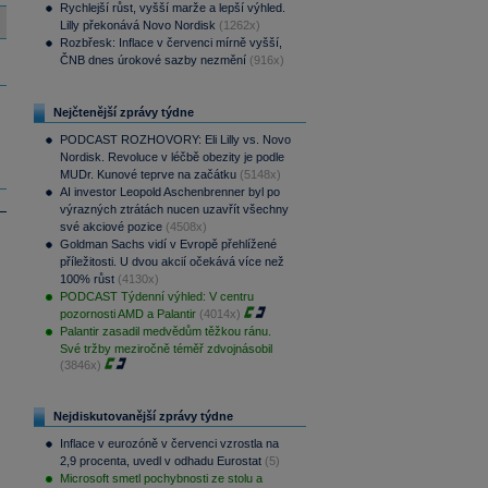
Rychlejší růst, vyšší marže a lepší výhled.
Lilly překonává Novo Nordisk
(1262x)
Rozbřesk: Inflace v červenci mírně vyšší,
ČNB dnes úrokové sazby nezmění
(916x)
Nejčtenější zprávy týdne
PODCAST ROZHOVORY: Eli Lilly vs. Novo
Nordisk. Revoluce v léčbě obezity je podle
MUDr. Kunové teprve na začátku
(5148x)
AI investor Leopold Aschenbrenner byl po
výrazných ztrátách nucen uzavřít všechny
své akciové pozice
(4508x)
Goldman Sachs vidí v Evropě přehlížené
příležitosti. U dvou akcií očekává více než
100% růst
(4130x)
PODCAST Týdenní výhled: V centru
pozornosti AMD a Palantir
(4014x)
Palantir zasadil medvědům těžkou ránu.
Své tržby meziročně téměř zdvojnásobil
(3846x)
Nejdiskutovanější zprávy týdne
Inflace v eurozóně v červenci vzrostla na
2,9 procenta, uvedl v odhadu Eurostat
(5)
Microsoft smetl pochybnosti ze stolu a