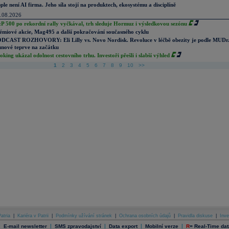
ple není AI firma. Jeho síla stojí na produktech, ekosystému a disciplíně
.08.2026
P 500 po rekordní rally vyčkával, trh sleduje Hormuz i výsledkovou sezónu
émiové akcie, Mag495 a další pokračování současného cyklu
DCAST ROZHOVORY: Eli Lilly vs. Novo Nordisk. Revoluce v léčbě obezity je podle MUDr
nové teprve na začátku
oking ukázal odolnost cestovního trhu. Investoři přešli i slabší výhled
1
2
3
4
5
6
7
8
9
10
>>
atria
|
Kariéra v Patrii
|
Podmínky užívání stránek
|
Ochrana osobních údajů
|
Pravidla diskuse
|
Inve
|
|
|
|
|
E-mail newsletter
SMS zpravodajství
Data export
Mobilní verze
R
=
Real-Time dat