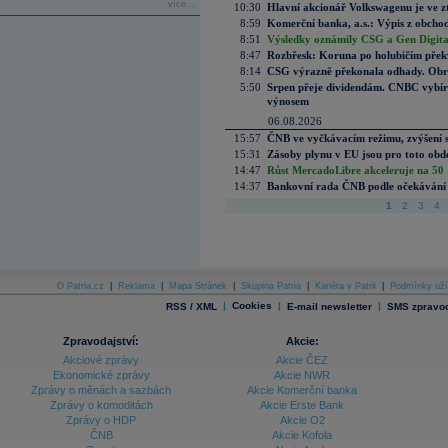
více...
10:30
Hlavní akcionář Volkswagenu je ve z
8:59
Komerční banka, a.s.: Výpis z obchod
8:51
Výsledky oznámily CSG a Gen Digital
8:47
Rozbřesk: Koruna po holubičím přek
8:14
CSG výrazně překonala odhady. Obran
5:50
Srpen přeje dividendám. CNBC vybírá
výnosem
06.08.2026
15:57
ČNB ve vyčkávacím režimu, zvýšení s
15:31
Zásoby plynu v EU jsou pro toto obdo
14:47
Růst MercadoLibre akceleruje na 50 %
14:37
Bankovní rada ČNB podle očekávání 
1
2
3
4
O Patria.cz
|
Reklama
|
Mapa Stránek
|
Skupina Patria
|
Kariéra v Patrii
|
Podmínky uží
|
Cookies
|
|
RSS / XML
E-mail newsletter
SMS zpravod
Zpravodajství:
Akcie:
Akciové zprávy
Akcie ČEZ
Ekonomické zprávy
Akcie NWR
Zprávy o měnách a sazbách
Akcie Komerční banka
Zprávy o komoditách
Akcie Erste Bank
Zprávy o HDP
Akcie O2
ČNB
Akcie Kofola