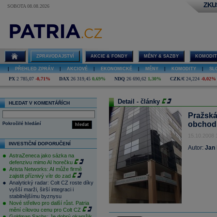
ZKU
SOBOTA 08.08.2026
ZPRAVODAJSTVÍ
AKCIE & FONDY
MĚNY & SAZBY
KOMODIT
|
PŘEHLED ZPRÁV
|
AKCIOVÉ
|
EKONOMICKÉ
|
MĚNY
|
KOMODITY
|
SL
PX
2 785,07
-0,71%
DAX
26 319,45
0,69%
NDQ
26 690,62
1,30%
CZK/€
24,224
-0,02%
Detail - články
HLEDAT V KOMENTÁŘÍCH
Pražská
obchodn
Pokročilé hledání
hledat
15.10.2008 
INVESTIČNÍ DOPORUČENÍ
Autor:
Jan
AstraZeneca jako sázka na
defenzivu mimo AI horečku
Arista Networks: AI může firmě
zajistit příznivý vítr do zad
Analytický radar: Colt CZ roste díky
vyšší marži, širší integraci i
stabilnějšímu byznysu
Nové střelivo pro další růst. Patria
mění cílovou cenu pro Colt CZ
Goldman Sachs: Je dobrý okamžik