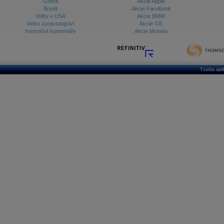
Grexit
Akcie Apple
Brexit
Akcie Facebook
Volby v USA
Akcie BMW
Video zpravodajství
Akcie GE
Investiční komentáře
Akcie Moneta
Tvorba apl