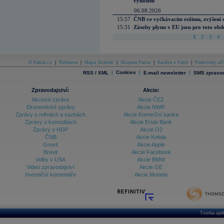
výnosem
06.08.2026
15:57
ČNB ve vyčkávacím režimu, zvýšení s
15:31
Zásoby plynu v EU jsou pro toto obdo
1
2
3
4
O Patria.cz
|
Reklama
|
Mapa Stránek
|
Skupina Patria
|
Kariéra v Patrii
|
Podmínky uží
|
Cookies
|
|
RSS / XML
E-mail newsletter
SMS zpravod
Zpravodajství:
Akcie:
Akciové zprávy
Akcie ČEZ
Ekonomické zprávy
Akcie NWR
Zprávy o měnách a sazbách
Akcie Komerční banka
Zprávy o komoditách
Akcie Erste Bank
Zprávy o HDP
Akcie O2
ČNB
Akcie Kofola
Grexit
Akcie Apple
Brexit
Akcie Facebook
Volby v USA
Akcie BMW
Video zpravodajství
Akcie GE
Investiční komentáře
Akcie Moneta
Tvorba apl