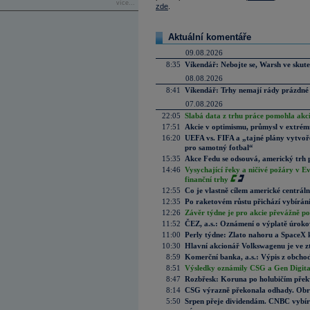
více...
zde
.
Aktuální komentáře
09.08.2026
8:35
Víkendář: Nebojte se, Warsh ve skute
08.08.2026
8:41
Víkendář: Trhy nemají rády prázdné 
07.08.2026
22:05
Slabá data z trhu práce pomohla akc
17:51
Akcie v optimismu, průmysl v extrémn
16:20
UEFA vs. FIFA a „tajné plány vytvoř
pro samotný fotbal“
15:35
Akce Fedu se odsouvá, americký trh 
14:46
Vysychající řeky a ničivé požáry v E
finanční trhy
12:55
Co je vlastně cílem americké centrál
12:35
Po raketovém růstu přichází vybírán
12:26
Závěr týdne je pro akcie převážně po
11:52
ČEZ, a.s.: Oznámení o výplatě úrok
11:00
Perly týdne: Zlato nahoru a SpaceX 
10:30
Hlavní akcionář Volkswagenu je ve z
8:59
Komerční banka, a.s.: Výpis z obchod
8:51
Výsledky oznámily CSG a Gen Digital
8:47
Rozbřesk: Koruna po holubičím přek
8:14
CSG výrazně překonala odhady. Obran
5:50
Srpen přeje dividendám. CNBC vybírá