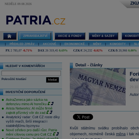
ZKU
NEDĚLE 09.08.2026
ZPRAVODAJSTVÍ
AKCIE & FONDY
MĚNY & SAZBY
KOMODIT
|
PŘEHLED ZPRÁV
|
AKCIOVÉ
|
EKONOMICKÉ
|
MĚNY
|
KOMODITY
|
SL
PX
2 785,07
-0,71%
DAX
26 319,45
0,69%
CZK/€
24,232
-0,02%
CZK/$
20,966
0,00%
Detail - články
HLEDAT V KOMENTÁŘÍCH
Fori
dev
Pokročilé hledání
hledat
29.10
INVESTIČNÍ DOPORUČENÍ
Autor
AstraZeneca jako sázka na
defenzivu mimo AI horečku
Arista Networks: AI může firmě
zajistit příznivý vítr do zad
Analytický radar: Colt CZ roste díky
vyšší marži, širší integraci i
stabilnějšímu byznysu
Kvůli státnímu svátku probíhalo obc
Nové střelivo pro další růst. Patria
objemech, nicméně česká
měna
i tak n
mění cílovou cenu pro Colt CZ
Goldman Sachs: Je dobrý okamžik