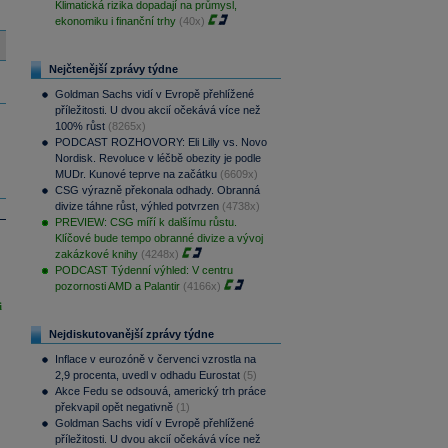
Klimatická rizika dopadají na průmysl,
ekonomiku i finanční trhy
(40x)
Nejčtenější zprávy týdne
Goldman Sachs vidí v Evropě přehlížené
příležitosti. U dvou akcií očekává více než
100% růst
(8265x)
PODCAST ROZHOVORY: Eli Lilly vs. Novo
Nordisk. Revoluce v léčbě obezity je podle
MUDr. Kunové teprve na začátku
(6609x)
CSG výrazně překonala odhady. Obranná
divize táhne růst, výhled potvrzen
(4738x)
PREVIEW: CSG míří k dalšímu růstu.
Klíčové bude tempo obranné divize a vývoj
zakázkové knihy
(4248x)
PODCAST Týdenní výhled: V centru
pozornosti AMD a Palantir
(4166x)
i
Nejdiskutovanější zprávy týdne
Inflace v eurozóně v červenci vzrostla na
2,9 procenta, uvedl v odhadu Eurostat
(5)
Akce Fedu se odsouvá, americký trh práce
překvapil opět negativně
(1)
Goldman Sachs vidí v Evropě přehlížené
příležitosti. U dvou akcií očekává více než