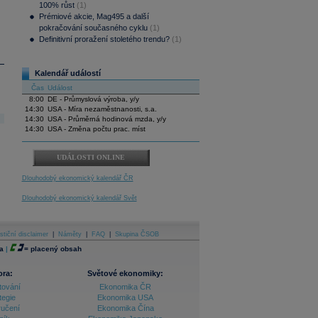
100% růst
(1)
Prémiové akcie, Mag495 a další
pokračování současného cyklu
(1)
Definitivní proražení stoletého trendu?
(1)
Kalendář událostí
Čas
Událost
8:00
DE - Průmyslová výroba, y/y
14:30
USA - Míra nezaměstnanosti, s.a.
14:30
USA - Průměrná hodinová mzda, y/y
14:30
USA - Změna počtu prac. míst
UDÁLOSTI ONLINE
Dlouhodobý ekonomický kalendář ČR
Dlouhodobý ekonomický kalendář Svět
stiční disclaimer
|
Náměty
|
FAQ
|
Skupina ČSOB
a
|
=
placený obsah
ora:
Světové ekonomiky:
tování
Ekonomika ČR
tegie
Ekonomika USA
ručení
Ekonomika Čína