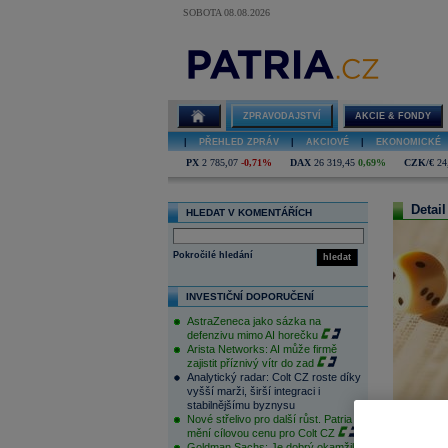
SOBOTA 08.08.2026
ZPRAVODAJSTVÍ
AKCIE & FONDY
|
PŘEHLED ZPRÁV
|
AKCIOVÉ
|
EKONOMICKÉ
PX
2 785,07
-0,71%
DAX
26 319,45
0,69%
CZK/€
24
Detail
HLEDAT V KOMENTÁŘÍCH
Pokročilé hledání
hledat
INVESTIČNÍ DOPORUČENÍ
AstraZeneca jako sázka na
defenzivu mimo AI horečku
Arista Networks: AI může firmě
zajistit příznivý vítr do zad
Analytický radar: Colt CZ roste díky
vyšší marži, širší integraci i
stabilnějšímu byznysu
Nové střelivo pro další růst. Patria
mění cílovou cenu pro Colt CZ
Goldman Sachs: Je dobrý okamžik