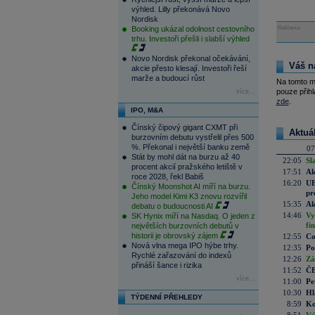
výhled. Lilly překonává Novo
Nordisk
Booking ukázal odolnost cestovního
Reklama
trhu. Investoři přešli i slabší výhled
Novo Nordisk překonal očekávání,
Váš n
akcie přesto klesají. Investoři řeší
marže a budoucí růst
Na tomto m
pouze přihl
více...
zde
.
IPO, M&A
Čínský čipový gigant CXMT při
Aktuá
burzovním debutu vystřelil přes 500
%. Překonal i největší banku země
07
Stát by mohl dát na burzu až 40
22:05
Sl
procent akcií pražského letiště v
17:51
Ak
roce 2028, řekl Babiš
16:20
UE
Čínský Moonshot AI míří na burzu.
pr
Jeho model Kimi K3 znovu rozvířil
15:35
Ak
debatu o budoucnosti AI
14:46
Vy
SK Hynix míří na Nasdaq. O jeden z
fi
největších burzovních debutů v
historii je obrovský zájem
12:55
Co
Nová vlna mega IPO hýbe trhy.
12:35
Po
Rychlé zařazování do indexů
12:26
Zá
přináší šance i rizika
11:52
ČE
více...
11:00
Pe
10:30
Hl
TÝDENNÍ PŘEHLEDY
8:59
Ko