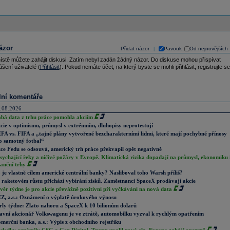
ázor
Přidat názor
Pavouk
Od nejnovějších
|
ístě můžete zahájit diskusi. Zatím nebyl zadán žádný názor. Do diskuse mohou přispívat
ášení uživatelé (
Přihlásit
). Pokud nemáte účet, na který byste se mohli přihlásit, registrujte se
lní komentáře
.08.2026
abá data z trhu práce pomohla akciím
cie v optimismu, průmysl v extrémním, dluhopisy neprotestují
FA vs. FIFA a „tajné plány vytvořené bezcharakterními lidmi, které mají pochybné přínosy
o samotný fotbal“
ce Fedu se odsouvá, americký trh práce překvapil opět negativně
sychající řeky a ničivé požáry v Evropě. Klimatická rizika dopadají na průmysl, ekonomiku 
nanční trhy
 je vlastně cílem americké centrální banky? Nasliboval toho Warsh příliš?
 raketovém růstu přichází vybírání zisků. Zaměstnanci SpaceX prodávají akcie
věr týdne je pro akcie převážně pozitivní při vyčkávání na nová data
Z, a.s.: Oznámení o výplatě úrokového výnosu
rly týdne: Zlato nahoru a SpaceX k 10 bilionům dolarů
avní akcionář Volkswagenu je ve ztrátě, automobilku vyzval k rychlým opatřením
merční banka, a.s.: Výpis z obchodního rejstříku