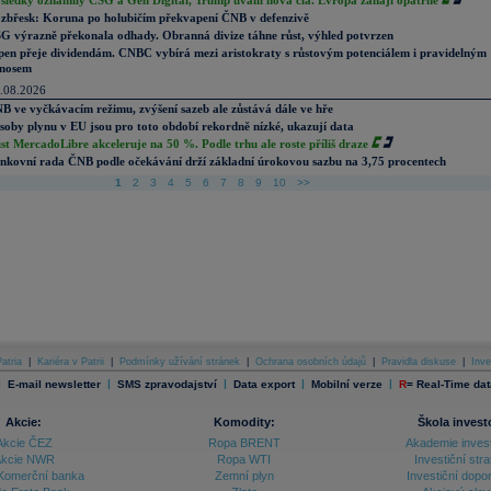
sledky oznámily CSG a Gen Digital, Trump uvalil nová cla. Evropa zahájí opatrně
zbřesk: Koruna po holubičím překvapení ČNB v defenzivě
G výrazně překonala odhady. Obranná divize táhne růst, výhled potvrzen
pen přeje dividendám. CNBC vybírá mezi aristokraty s růstovým potenciálem i pravidelným
nosem
.08.2026
B ve vyčkávacím režimu, zvýšení sazeb ale zůstává dále ve hře
soby plynu v EU jsou pro toto období rekordně nízké, ukazují data
st MercadoLibre akceleruje na 50 %. Podle trhu ale roste příliš draze
nkovní rada ČNB podle očekávání drží základní úrokovou sazbu na 3,75 procentech
1
2
3
4
5
6
7
8
9
10
>>
atria
|
Kariéra v Patrii
|
Podmínky užívání stránek
|
Ochrana osobních údajů
|
Pravidla diskuse
|
Inve
|
|
|
|
|
E-mail newsletter
SMS zpravodajství
Data export
Mobilní verze
R
=
Real-Time dat
Akcie:
Komodity:
Škola invest
Akcie ČEZ
Ropa BRENT
Akademie inves
kcie NWR
Ropa WTI
Investiční stra
Komerční banka
Zemní plyn
Investiční dopo