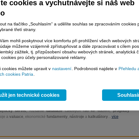
te cookies a vychutnávejte si náš web
rh dnes neví, jakým směrem se po včerejší rally vydat. Investoři totiž vyčkávají na
í Fedu, který dnes jedná o výši úrokových sazeb.
no
nout na tlačítko „Souhlasím“ a udělíte souhlas se zpracováním cookies 
brané třetí strany.
račování článku je dostupné jen klientům placených služeb
Patria Plus
/
estor Plus
případně uživatelům platformy
Patria Direct
. Pokud jste klientem
ám mohli poskytnout více komfortu při prohlížení všech webových st
hto služeb, potom je nutné se
Přihlásit
.
to údaje můžeme vzájemně zpřístupňovat a dále zpracovávat s cílem pos
lientský zážitek, tj. přizpůsobení obsahu webových stránek, analytická č
 cookies pro účely personalizované reklamy.
ámci placeného informačního servisu získáte
řístup ke
kompletnímu zpravodajství
si cookies můžete upravit v
nastavení
. Podrobnosti najdete v
Přehledu 
.patria.cz bez jakýchkoliv omezení. Veškeré
h cookies Patria
.
rávy, komentáře a horké zprávy jsou
brazovány terminálovou metodou (bez nutnosti obnovovat stránku) bez
ždění a v plné verzi.
žít jen technické cookies
Souhlas
en zpravodajství, ale i další služby získáte v Patria Plus / Investor Plus -
sms
e-mailové
zpravodajství,
data
z finančních trhů v reálném čase, kompletní
lytický servis
, rozsáhlé
databáze
časových řad ke stažení,
prognózy
oje a
valuace
, ekonomické
fundamenty
,
nástroje
a
kalkulátory
...
více