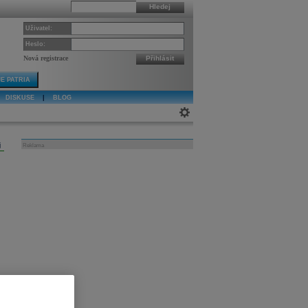
Hledej
Uživatel:
Heslo:
Nová registrace
Přihlásit
E PATRIA
DISKUSE
|
BLOG
j
Reklama