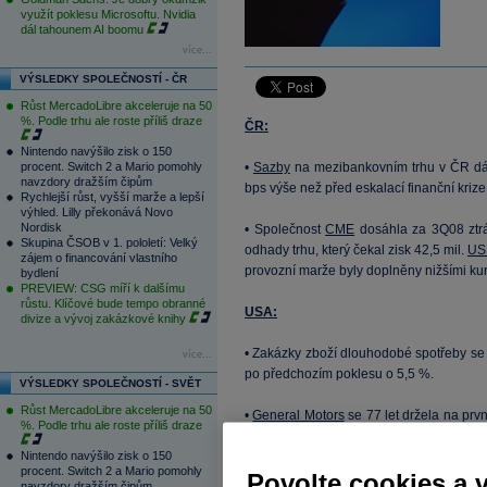
využít poklesu Microsoftu. Nvidia
dál tahounem AI boomu
více...
VÝSLEDKY SPOLEČNOSTÍ - ČR
Růst MercadoLibre akceleruje na 50
%. Podle trhu ale roste příliš draze
ČR:
Nintendo navýšilo zisk o 150
procent. Switch 2 a Mario pomohly
•
Sazby
na mezibankovním trhu v ČR dál
navzdory dražším čipům
bps výše než před eskalací finanční kriz
Rychlejší růst, vyšší marže a lepší
výhled. Lilly překonává Novo
Nordisk
• Společnost
CME
dosáhla za 3Q08 ztrá
Skupina ČSOB v 1. pololetí: Velký
odhady trhu, který čekal zisk 42,5 mil.
US
zájem o financování vlastního
provozní marže byly doplněny nižšími kur
bydlení
PREVIEW: CSG míří k dalšímu
růstu. Klíčové bude tempo obranné
USA:
divize a vývoj zakázkové knihy
• Zakázky zboží dlouhodobé spotřeby se 
více...
po předchozím poklesu o 5,5 %.
VÝSLEDKY SPOLEČNOSTÍ - SVĚT
Růst MercadoLibre akceleruje na 50
•
General Motors
se 77 let držela na prvn
%. Podle trhu ale roste příliš draze
pravděpodobně ztratí svůj trůn ve p
Nintendo navýšilo zisk o 150
propadly o 11% na 2,11 mil. automobilů
procent. Switch 2 a Mario pomohly
Povolte cookies a 
GM
posílily o 2,3% na 6,4
USD
.
navzdory dražším čipům