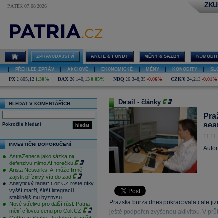
ZKU
PÁTEK 07.08.2026
ZPRAVODAJSTVÍ
AKCIE & FONDY
MĚNY & SAZBY
KOMODIT
|
PŘEHLED ZPRÁV
|
AKCIOVÉ
|
EKONOMICKÉ
|
MĚNY
|
KOMODITY
|
SL
PX
2 805,12
1,30%
DAX
26 140,13
0,05%
NDQ
26 348,35
-0,06%
CZK/€
24,213
-0,01%
Detail - články
HLEDAT V KOMENTÁŘÍCH
Pra
sea
Pokročilé hledání
hledat
11.11
INVESTIČNÍ DOPORUČENÍ
Autor
AstraZeneca jako sázka na
defenzivu mimo AI horečku
Arista Networks: AI může firmě
zajistit příznivý vítr do zad
Analytický radar: Colt CZ roste díky
vyšší marži, širší integraci i
stabilnějšímu byznysu
Pražská burza dnes pokračovala dále již
Nové střelivo pro další růst. Patria
mění cílovou cenu pro Colt CZ
ještě podpořen zvýšenou aktivitou. V pr
Goldman Sachs: Je dobrý okamžik