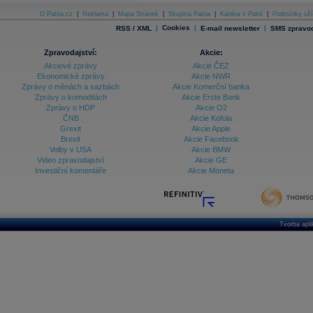
O Patria.cz
|
Reklama
|
Mapa Stránek
|
Skupina Patria
|
Kariéra v Patrii
|
Podmínky uží
|
Cookies
|
|
RSS / XML
E-mail newsletter
SMS zpravod
Zpravodajství:
Akcie:
Akciové zprávy
Akcie ČEZ
Ekonomické zprávy
Akcie NWR
Zprávy o měnách a sazbách
Akcie Komerční banka
Zprávy o komoditách
Akcie Erste Bank
Zprávy o HDP
Akcie O2
ČNB
Akcie Kofola
Grexit
Akcie Apple
Brexit
Akcie Facebook
Volby v USA
Akcie BMW
Video zpravodajství
Akcie GE
Investiční komentáře
Akcie Moneta
Tvorba apl