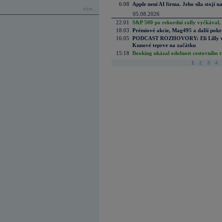
6:08
Apple není AI firma. Jeho síla stojí n
více...
05.08.2026
22:01
S&P 500 po rekordní rally vyčkával,
18:03
Prémiové akcie, Mag495 a další pokr
16:05
PODCAST ROZHOVORY: Eli Lilly vs. 
Kunové teprve na začátku
15:18
Booking ukázal odolnost cestovního trh
1
2
3
4