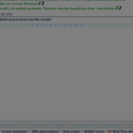
děje na otevření Hormuzu
d mlčí, trh utahuje podmínky. Nejistota zdražuje kapitál pro firmy i spotřebitele
.08.2026
finitivní proražení stoletého trendu?
1
2
3
4
5
6
7
8
9
10
>>
atria
|
Kariéra v Patrii
|
Podmínky užívání stránek
|
Ochrana osobních údajů
|
Pravidla diskuse
|
Inve
|
|
|
|
|
E-mail newsletter
SMS zpravodajství
Data export
Mobilní verze
R
=
Real-Time dat