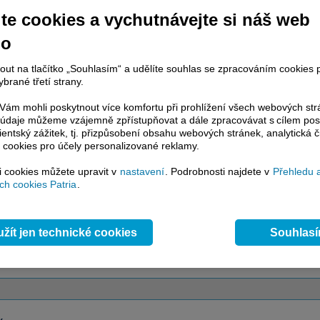
te cookies a vychutnávejte si náš web
račování článku je dostupné jen klientům placených služeb
Patria Plus
/
estor Plus
případně uživatelům platformy
Patria Direct
. Pokud jste klientem
no
hto služeb, potom je nutné se
Přihlásit
.
nout na tlačítko „Souhlasím“ a udělíte souhlas se zpracováním cookies 
ámci placeného informačního servisu získáte
brané třetí strany.
řístup ke
kompletnímu zpravodajství
.patria.cz bez jakýchkoliv omezení. Veškeré
ám mohli poskytnout více komfortu při prohlížení všech webových st
rávy, komentáře a horké zprávy jsou
to údaje můžeme vzájemně zpřístupňovat a dále zpracovávat s cílem pos
brazovány terminálovou metodou (bez nutnosti obnovovat stránku) bez
lientský zážitek, tj. přizpůsobení obsahu webových stránek, analytická č
ždění a v plné verzi.
 cookies pro účely personalizované reklamy.
en zpravodajství, ale i další služby získáte v Patria Plus / Investor Plus -
sms
si cookies můžete upravit v
nastavení
. Podrobnosti najdete v
Přehledu 
e-mailové
zpravodajství,
data
z finančních trhů v reálném čase, kompletní
h cookies Patria
.
lytický servis
, rozsáhlé
databáze
časových řad ke stažení,
prognózy
oje a
valuace
, ekonomické
fundamenty
,
nástroje
a
kalkulátory
...
více
žít jen technické cookies
Souhlas