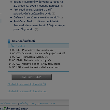
Inflace v eurozóně v červenci vzrostla na
2,9 procenta, uvedl v odhadu Eurostat
(5)
Prémiové akcie, Mag495 a další
pokračování současného cyklu
(1)
Definitivní proražení stoletého trendu?
(1)
Rozbřesk: Tokio už dávno není drahé.
Praha už dávno není levná. A Švýcarsko je
pořád Švýcarsko
(1)
Kalendář událostí
Čas
Událost
8:00
DE - Průmyslové objednávky, y/y
9:00
CZ - Obchodní bilance - nár. pojetí, mld. Kč
9:00
CZ - Průmyslová výroba, y/y
11:00
EMU - Maloobchodní tržby, y/y
14:30
CZ - Měnové jednání ČNB, zákl. sazba
14:30
USA - Nové žádosti o dávky v nezam.
UDÁLOSTI ONLINE
Dlouhodobý ekonomický kalendář ČR
Dlouhodobý ekonomický kalendář Svět
stiční disclaimer
|
Náměty
|
FAQ
|
Skupina ČSOB
a
|
=
placený obsah