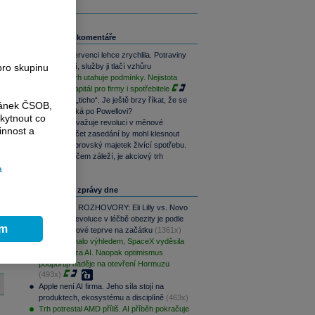
Související komentáře
Inflace v červenci lehce zrychlila. Potraviny
pro skupinu
inflaci brzdí, služby ji tlačí vzhůru
Fed mlčí, trh utahuje podmínky. Nejistota
zdražuje kapitál pro firmy i spotřebitele
Warshovo „ticho“. Je ještě brzy říkat, že se
ránek ČSOB,
trhům stýská po Powellovi?
kytnout co
Šéf Fedu zvažuje revoluci v měnové
innost a
politice. Počet zasedání by mohl klesnout
Yardeni: Obrovský majetek živící spotřebu.
Jediné, na čem záleží, je akciový trh
a
Nejčtenější zprávy dne
PODCAST ROZHOVORY: Eli Lilly vs. Novo
Nordisk. Revoluce v léčbě obezity je podle
ím
MUDr. Kunové teprve na začátku
(1361x)
AMD zklamalo výhledem, SpaceX vyděsila
cenovkou za AI. Naopak optimismus
podporují naděje na otevření Hormuzu
(493x)
Apple není AI firma. Jeho síla stojí na
produktech, ekosystému a disciplíně
(463x)
Trh potrestal AMD příliš. AI příběh pokračuje