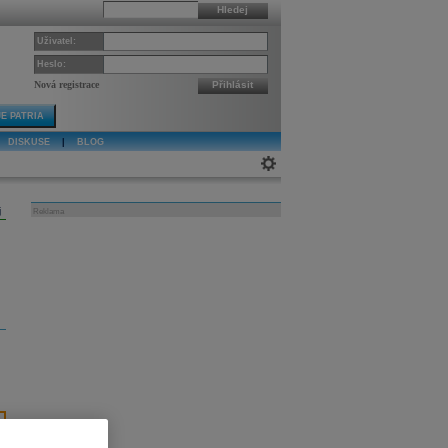
Hledej
Uživatel:
Heslo:
Nová registrace
Přihlásit
E PATRIA
DISKUSE
|
BLOG
j
Reklama