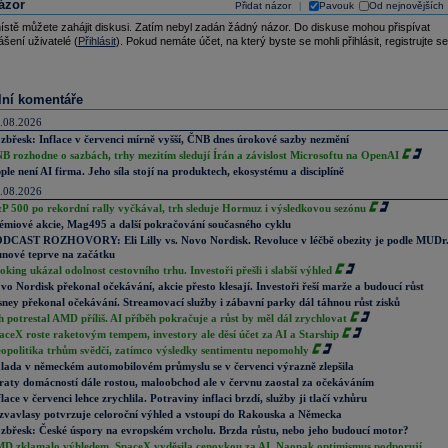
ázor
Přidat názor
Pavouk
Od nejnovějších
|
ístě můžete zahájit diskusi. Zatím nebyl zadán žádný názor. Do diskuse mohou přispívat
ášení uživatelé (
Přihlásit
). Pokud nemáte účet, na který byste se mohli přihlásit, registrujte se
lní komentáře
.08.2026
zbřesk: Inflace v červenci mírně vyšší, ČNB dnes úrokové sazby nezmění
B rozhodne o sazbách, trhy mezitím sledují Írán a závislost Microsoftu na OpenAI
ple není AI firma. Jeho síla stojí na produktech, ekosystému a disciplíně
.08.2026
P 500 po rekordní rally vyčkával, trh sleduje Hormuz i výsledkovou sezónu
émiové akcie, Mag495 a další pokračování současného cyklu
DCAST ROZHOVORY: Eli Lilly vs. Novo Nordisk. Revoluce v léčbě obezity je podle MUDr
nové teprve na začátku
oking ukázal odolnost cestovního trhu. Investoři přešli i slabší výhled
vo Nordisk překonal očekávání, akcie přesto klesají. Investoři řeší marže a budoucí růst
sney překonal očekávání. Streamovací služby i zábavní parky dál táhnou růst zisků
h potrestal AMD příliš. AI příběh pokračuje a růst by měl dál zrychlovat
aceX roste raketovým tempem, investory ale děsí účet za AI a Starship
opolitika trhům svědčí, zatímco výsledky sentimentu nepomohly
lada v německém automobilovém průmyslu se v červenci výrazně zlepšila
raty domácností dále rostou, maloobchod ale v červnu zaostal za očekáváním
flace v červenci lehce zrychlila. Potraviny inflaci brzdí, služby ji tlačí vzhůru
zvavlasy potvrzuje celoroční výhled a vstoupí do Rakouska a Německa
zbřesk: České úspory na evropském vrcholu. Brzda růstu, nebo jeho budoucí motor?
D zklamalo výhledem, SpaceX vyděsila cenovkou za AI. Naopak optimismus podporují