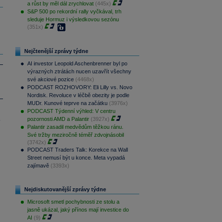
a růst by měl dál zrychlovat
(445x)
S&P 500 po rekordní rally vyčkával, trh
sleduje Hormuz i výsledkovou sezónu
(351x)
Nejčtenější zprávy týdne
AI investor Leopold Aschenbrenner byl po
výrazných ztrátách nucen uzavřít všechny
své akciové pozice
(4468x)
PODCAST ROZHOVORY: Eli Lilly vs. Novo
Nordisk. Revoluce v léčbě obezity je podle
MUDr. Kunové teprve na začátku
(3976x)
PODCAST Týdenní výhled: V centru
.
pozornosti AMD a Palantir
(3927x)
Palantir zasadil medvědům těžkou ránu.
Své tržby meziročně téměř zdvojnásobil
(3742x)
PODCAST Traders Talk: Korekce na Wall
Street nemusí být u konce. Meta vypadá
zajímavě
(3393x)
Nejdiskutovanější zprávy týdne
Microsoft smetl pochybnosti ze stolu a
jasně ukázal, jaký přínos mají investice do
AI
(9)