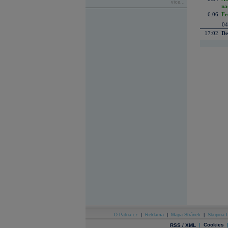
více...
na
6:06
Fe
04
17:02
De
O Patria.cz
|
Reklama
|
Mapa Stránek
|
Skupina P
|
Cookies
RSS / XML