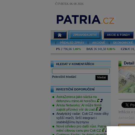
ČTVRTEK 06.08.2026
ZPRAVODAJSTVÍ
AKCIE & FONDY
|
PŘEHLED ZPRÁV
|
AKCIOVÉ
|
EKONOMICKÉ
PX
2 796,66
1,00%
DAX
26 141,50
0,06%
CZK/€
24,
Detail
HLEDAT V KOMENTÁŘÍCH
Pokročilé hledání
hledat
INVESTIČNÍ DOPORUČENÍ
AstraZeneca jako sázka na
defenzivu mimo AI horečku
Arista Networks: AI může firmě
zajistit příznivý vítr do zad
Inflácia 
Analytický radar: Colt CZ roste díky
zamiešali
vyšší marži, širší integraci i
stabilnějšímu byznysu
Nové střelivo pro další růst. Patria
mění cílovou cenu pro Colt CZ
Goldman Sachs: Je dobrý okamžik