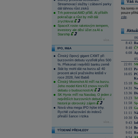
Váš n
Streamovací služby i zábavní parky
dál táhnou růst zisků
Na tomto m
Trh potrestal AMD příliš. AI příběh
pouze přihl
pokračuje a růst by měl dál
zde
.
zrychlovat
SpaceX roste raketovým tempem,
investory ale děsí účet za AI a
Aktuá
Starship
06
více...
8:43
Ro
8:40
ČN
IPO, M&A
6:08
Ap
Čínský čipový gigant CXMT při
05
burzovním debutu vystřelil přes 500
22:01
S&
%. Překonal i největší banku země
Stát by mohl dát na burzu až 40
18:03
Pr
procent akcií pražského letiště v
16:05
PO
roce 2028, řekl Babiš
Ku
Čínský Moonshot AI míří na burzu.
15:18
Bo
Jeho model Kimi K3 znovu rozvířil
14:31
No
debatu o budoucnosti AI
13:36
Di
SK Hynix míří na Nasdaq. O jeden z
13:23
Tr
největších burzovních debutů v
11:58
Sp
historii je obrovský zájem
Nová vlna mega IPO hýbe trhy.
11:19
Ge
Rychlé zařazování do indexů
11:11
Ná
přináší šance i rizika
10:30
Út
více...
9:43
In
9:14
Be
TÝDENNÍ PŘEHLEDY
9:01
Ro
8:54
AM