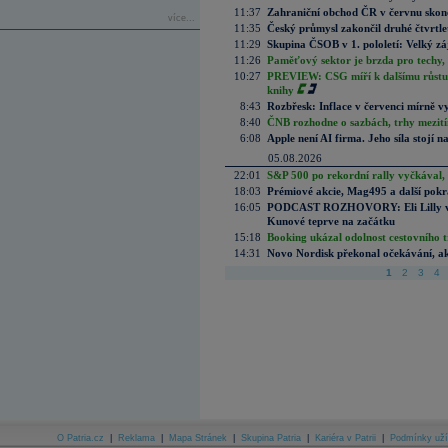
11:37
Zahraniční obchod ČR v červnu skonč
více...
11:35
Český průmysl zakončil druhé čtvrtlet
11:29
Skupina ČSOB v 1. pololetí: Velký zá
11:26
Paměťový sektor je brzda pro techy,
10:27
PREVIEW: CSG míří k dalšímu růstu.
knihy
8:43
Rozbřesk: Inflace v červenci mírně v
8:40
ČNB rozhodne o sazbách, trhy mezitím
6:08
Apple není AI firma. Jeho síla stojí n
05.08.2026
22:01
S&P 500 po rekordní rally vyčkával,
18:03
Prémiové akcie, Mag495 a další pokr
16:05
PODCAST ROZHOVORY: Eli Lilly vs. 
Kunové teprve na začátku
15:18
Booking ukázal odolnost cestovního trh
14:31
Novo Nordisk překonal očekávání, akci
1
2
3
4
O Patria.cz
|
Reklama
|
Mapa Stránek
|
Skupina Patria
|
Kariéra v Patrii
|
Podmínky uží