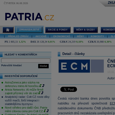
ZKU
ČTVRTEK 06.08.2026
ZPRAVODAJSTVÍ
AKCIE & FONDY
MĚNY & SAZBY
KOMODIT
|
PŘEHLED ZPRÁV
|
AKCIOVÉ
|
EKONOMICKÉ
|
MĚNY
|
KOMODITY
|
SL
PX
2 805,51
1,32%
DAX
26 128,34
0,01%
CZK/€
24,219
0,18%
CZK/$
20,988
0,30%
Detail - články
HLEDAT V KOMENTÁŘÍCH
ČNB
EC
Pokročilé hledání
hledat
13.11
INVESTIČNÍ DOPORUČENÍ
Autor
AstraZeneca jako sázka na
defenzivu mimo AI horečku
Arista Networks: AI může firmě
zajistit příznivý vítr do zad
Analytický radar: Colt CZ roste díky
Česká národní banka dnes povolila sp
vyšší marži, širší integraci i
nabídku na převzetí společnosti
EC
stabilnějšímu byznysu
Nové střelivo pro další růst. Patria
nabídkového dokumentu ČNB předložila 
mění cílovou cenu pro Colt CZ
pracovních dnů nezakázala uveřejnění př
Goldman Sachs: Je dobrý okamžik