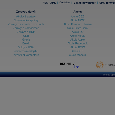
|
Cookies
|
|
RSS / XML
E-mail newsletter
SMS zpravod
Zpravodajství:
Akcie:
Akciové zprávy
Akcie ČEZ
Ekonomické zprávy
Akcie NWR
Zprávy o měnách a sazbách
Akcie Komerční banka
Zprávy o komoditách
Akcie Erste Bank
Zprávy o HDP
Akcie O2
ČNB
Akcie Kofola
Grexit
Akcie Apple
Brexit
Akcie Facebook
Volby v USA
Akcie BMW
Video zpravodajství
Akcie GE
Investiční komentáře
Akcie Moneta
Tvorba apl