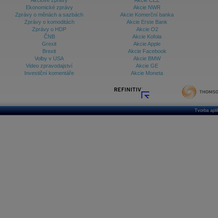
Akciové zprávy
Akcie ČEZ
Ekonomické zprávy
Akcie NWR
Zprávy o měnách a sazbách
Akcie Komerční banka
Zprávy o komoditách
Akcie Erste Bank
Zprávy o HDP
Akcie O2
ČNB
Akcie Kofola
Grexit
Akcie Apple
Brexit
Akcie Facebook
Volby v USA
Akcie BMW
Video zpravodajství
Akcie GE
Investiční komentáře
Akcie Moneta
Tvorba apl