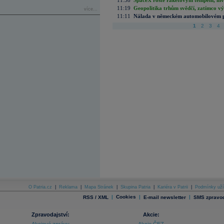
11:58
SpaceX roste raketovým tempem, inves
11:19
Geopolitika trhům svědčí, zatímco v
více...
11:11
Nálada v německém automobilovém prů
1
2
3
4
O Patria.cz
|
Reklama
|
Mapa Stránek
|
Skupina Patria
|
Kariéra v Patrii
|
Podmínky uží
|
Cookies
|
|
RSS / XML
E-mail newsletter
SMS zpravod
Zpravodajství:
Akcie: