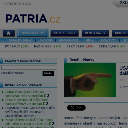
ZKU
ČTVRTEK 06.08.2026
ZPRAVODAJSTVÍ
AKCIE & FONDY
MĚNY & SAZBY
KOMODIT
|
PŘEHLED ZPRÁV
|
AKCIOVÉ
|
EKONOMICKÉ
|
MĚNY
|
KOMODITY
|
SL
PX
2 803,70
1,25%
DAX
26 189,31
0,24%
CZK/€
24,166
-0,02%
CZK/$
20,945
0,11%
Detail - články
HLEDAT V KOMENTÁŘÍCH
USA
dal
Pokročilé hledání
hledat
18.12
INVESTIČNÍ DOPORUČENÍ
Autor
AstraZeneca jako sázka na
defenzivu mimo AI horečku
Arista Networks: AI může firmě
zajistit příznivý vítr do zad
Analytický radar: Colt CZ roste díky
vyšší marži, širší integraci i
stabilnějšímu byznysu
Index předstihových ekonomických uka
Nové střelivo pro další růst. Patria
ekonomika ubírat v následujících třech 
mění cílovou cenu pro Colt CZ
Goldman Sachs: Je dobrý okamžik