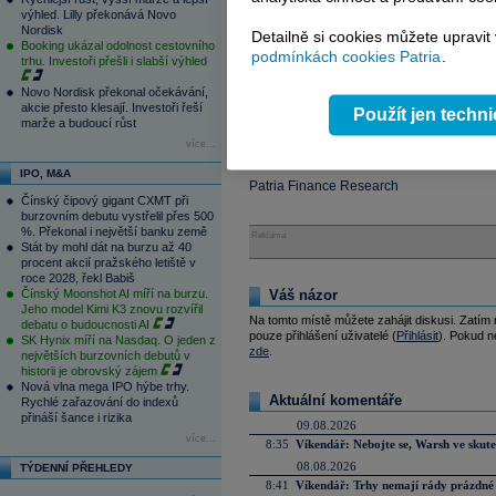
výhled. Lilly překonává Novo
Centrální banka zároveň posiluje politiku
Nordisk
Detailně si cookies můžete upravit
kupovaných státních dluhopisů a oznámi
Booking ukázal odolnost cestovního
podmínkách cookies Patria
.
návratu deflace tlačí Bank of Japan k m
trhu. Investoři přešli i slabší výhled
Novo Nordisk překonal očekávání,
•
Honda
Motor Co. plánuje redukovat dom
akcie přesto klesají. Investoři řeší
Použít jen techn
Japonska do zahraničí pokud bude jen dá
marže a budoucí růst
ti jeny za
dolar
.
více...
IPO, M&A
Patria Finance Research
Čínský čipový gigant CXMT při
burzovním debutu vystřelil přes 500
%. Překonal i největší banku země
Reklama
Stát by mohl dát na burzu až 40
procent akcií pražského letiště v
roce 2028, řekl Babiš
Čínský Moonshot AI míří na burzu.
Váš názor
Jeho model Kimi K3 znovu rozvířil
Na tomto místě můžete zahájit diskusi. Zatím
debatu o budoucnosti AI
pouze přihlášení uživatelé (
Přihlásit
). Pokud ne
SK Hynix míří na Nasdaq. O jeden z
zde
.
největších burzovních debutů v
historii je obrovský zájem
Nová vlna mega IPO hýbe trhy.
Aktuální komentáře
Rychlé zařazování do indexů
přináší šance i rizika
09.08.2026
více...
8:35
Víkendář: Nebojte se, Warsh ve skute
08.08.2026
TÝDENNÍ PŘEHLEDY
8:41
Víkendář: Trhy nemají rády prázdné 