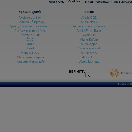
|
Cookies
|
|
RSS / XML
E-mail newsletter
SMS zpravod
Zpravodajství:
Akcie:
Akciové zprávy
Akcie ČEZ
Ekonomické zprávy
Akcie NWR
Zprávy o měnách a sazbách
Akcie Komerční banka
Zprávy o komoditách
Akcie Erste Bank
Zprávy o HDP
Akcie O2
ČNB
Akcie Kofola
Grexit
Akcie Apple
Brexit
Akcie Facebook
Volby v USA
Akcie BMW
Video zpravodajství
Akcie GE
Investiční komentáře
Akcie Moneta
Tvorba apl