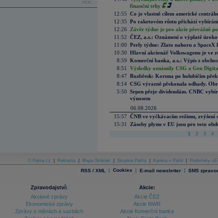
více...
finanční trhy
12:55
Co je vlastně cílem americké centrál
12:35
Po raketovém růstu přichází vybírán
12:26
Závěr týdne je pro akcie převážně po
11:52
ČEZ, a.s.: Oznámení o výplatě úrok
11:00
Perly týdne: Zlato nahoru a SpaceX 
10:30
Hlavní akcionář Volkswagenu je ve z
8:59
Komerční banka, a.s.: Výpis z obchod
8:51
Výsledky oznámily CSG a Gen Digital
8:47
Rozbřesk: Koruna po holubičím přek
8:14
CSG výrazně překonala odhady. Obran
5:50
Srpen přeje dividendám. CNBC vybírá
výnosem
06.08.2026
15:57
ČNB ve vyčkávacím režimu, zvýšení s
15:31
Zásoby plynu v EU jsou pro toto obdo
1
2
3
4
O Patria.cz
|
Reklama
|
Mapa Stránek
|
Skupina Patria
|
Kariéra v Patrii
|
Podmínky uží
|
Cookies
|
|
RSS / XML
E-mail newsletter
SMS zpravod
Zpravodajství:
Akcie:
Akciové zprávy
Akcie ČEZ
Ekonomické zprávy
Akcie NWR
Zprávy o měnách a sazbách
Akcie Komerční banka