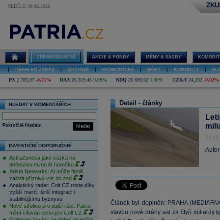
ZKU
NEDĚLE 09.08.2026
ZPRAVODAJSTVÍ
AKCIE & FONDY
MĚNY & SAZBY
KOMODIT
|
PŘEHLED ZPRÁV
|
AKCIOVÉ
|
EKONOMICKÉ
|
MĚNY
|
KOMODITY
|
SL
PX
2 785,07
-0,71%
DAX
26 319,45
0,69%
NDQ
26 690,62
1,30%
CZK/€
24,232
-0,02%
Detail - články
HLEDAT V KOMENTÁŘÍCH
Let
mil
Pokročilé hledání
hledat
22.12
INVESTIČNÍ DOPORUČENÍ
Autor
AstraZeneca jako sázka na
defenzivu mimo AI horečku
Arista Networks: AI může firmě
zajistit příznivý vítr do zad
Analytický radar: Colt CZ roste díky
vyšší marži, širší integraci i
stabilnějšímu byznysu
Článek byl doplněn: PRAHA (MEDIAFAX)
Nové střelivo pro další růst. Patria
stavbu nové dráhy asi za čtyři miliardy
k
mění cílovou cenu pro Colt CZ
Goldman Sachs: Je dobrý okamžik