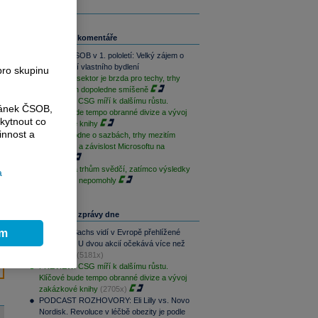
Související komentáře
Skupina ČSOB v 1. pololetí: Velký zájem o
financování vlastního bydlení
pro skupinu
Paměťový sektor je brzda pro techy, trhy
jsou na tom dopoledne smíšeně
PREVIEW: CSG míří k dalšímu růstu.
ránek ČSOB,
Klíčové bude tempo obranné divize a vývoj
kytnout co
zakázkové knihy
innost a
ČNB rozhodne o sazbách, trhy mezitím
sledují Írán a závislost Microsoftu na
OpenAI
Geopolitika trhům svědčí, zatímco výsledky
a
sentimentu nepomohly
Nejčtenější zprávy dne
ím
Goldman Sachs vidí v Evropě přehlížené
příležitosti. U dvou akcií očekává více než
100% růst
(5181x)
PREVIEW: CSG míří k dalšímu růstu.
Klíčové bude tempo obranné divize a vývoj
zakázkové knihy
(2705x)
PODCAST ROZHOVORY: Eli Lilly vs. Novo
Nordisk. Revoluce v léčbě obezity je podle