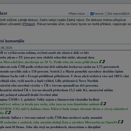
ázor
Přidat názor
Pavouk
Od nejnovějších
|
ístě můžete zahájit diskusi. Zatím nebyl zadán žádný názor. Do diskuse mohou přispívat
ášení uživatelé (
Přihlásit
). Pokud nemáte účet, na který byste se mohli přihlásit, registrujte se
lní komentáře
.08.2026
B ve vyčkávacím režimu, zvýšení sazeb ale zůstává dále ve hře
soby plynu v EU jsou pro toto období rekordně nízké, ukazují data
st MercadoLibre akceleruje na 50 %. Podle trhu ale roste příliš draze
nkovní rada ČNB podle očekávání drží základní úrokovou sazbu na 3,75 procentech
ntendo navýšilo zisk o 150 procent. Switch 2 a Mario pomohly navzdory dražším čipům
ldman Sachs vidí v Evropě přehlížené příležitosti. U dvou akcií očekává více než 100% růst
chlejší růst, vyšší marže a lepší výhled. Lilly překonává Novo Nordisk
ziroční růst stavební výroby v ČR v červnu zpomalil na dvě procenta
hraniční obchod ČR v červnu skončil přebytkem 15,5 mld. Kč, meziročně nižším
ský průmysl zakončil druhé čtvrtletí silně
upina ČSOB v 1. pololetí: Velký zájem o financování vlastního bydlení
měťový sektor je brzda pro techy, trhy jsou na tom dopoledne smíšeně
EVIEW: CSG míří k dalšímu růstu. Klíčové bude tempo obranné divize a vývoj zakázkové
ihy
zbřesk: Inflace v červenci mírně vyšší, ČNB dnes úrokové sazby nezmění
B rozhodne o sazbách, trhy mezitím sledují Írán a závislost Microsoftu na OpenAI
ple není AI firma. Jeho síla stojí na produktech, ekosystému a disciplíně