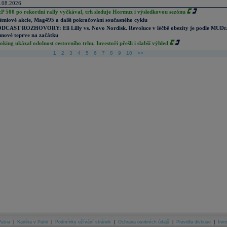
.08.2026
P 500 po rekordní rally vyčkával, trh sleduje Hormuz i výsledkovou sezónu
émiové akcie, Mag495 a další pokračování současného cyklu
DCAST ROZHOVORY: Eli Lilly vs. Novo Nordisk. Revoluce v léčbě obezity je podle MUDr
nové teprve na začátku
oking ukázal odolnost cestovního trhu. Investoři přešli i slabší výhled
1
2
3
4
5
6
7
8
9
10
>>
atria
|
Kariéra v Patrii
|
Podmínky užívání stránek
|
Ochrana osobních údajů
|
Pravidla diskuse
|
Inve