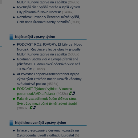
MUDr. Kunové teprve na začátku
(2690x)
Rychlejší růst, vyšší marže a lepší výhled.
Lilly překonává Novo Nordisk
(1404x)
Rozbřesk: Inflace v červenci mírně vyšší,
ČNB dnes úrokové sazby nezmění
(941x)
Nejčtenější zprávy týdne
PODCAST ROZHOVORY: Eli Lilly vs. Novo
Nordisk. Revoluce v léčbě obezity je podle
MUDr. Kunové teprve na začátku
(5305x)
Goldman Sachs vidí v Evropě přehlížené
příležitosti. U dvou akcií očekává více než
100% růst
(5182x)
AI investor Leopold Aschenbrenner byl po
výrazných ztrátách nucen uzavřít všechny
své akciové pozice
(4516x)
PODCAST Týdenní výhled: V centru
pozornosti AMD a Palantir
(4032x)
Palantir zasadil medvědům těžkou ránu.
Své tržby meziročně téměř zdvojnásobil
(3863x)
Nejdiskutovanější zprávy týdne
Inflace v eurozóně v červenci vzrostla na
2,9 procenta, uvedl v odhadu Eurostat
(5)