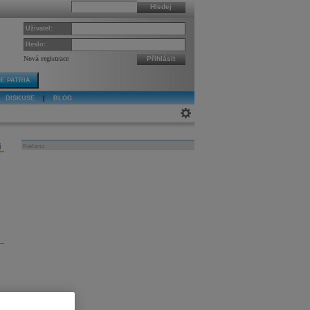
Hledej
Uživatel:
Heslo:
Nová registrace
Přihlásit
E PATRIA
DISKUSE
|
BLOG
j
Reklama