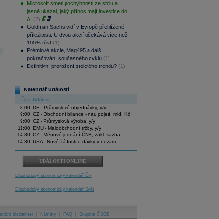
Microsoft smetl pochybnosti ze stolu a
jasně ukázal, jaký přínos mají investice do
AI
(2)
.
Goldman Sachs vidí v Evropě přehlížené
příležitosti. U dvou akcií očekává více než
100% růst
(1)
Prémiové akcie, Mag495 a další
pokračování současného cyklu
(1)
Definitivní proražení stoletého trendu?
(1)
Kalendář událostí
Čas
Událost
8:00
DE - Průmyslové objednávky, y/y
9:00
CZ - Obchodní bilance - nár. pojetí, mld. Kč
9:00
CZ - Průmyslová výroba, y/y
11:00
EMU - Maloobchodní tržby, y/y
14:30
CZ - Měnové jednání ČNB, zákl. sazba
14:30
USA - Nové žádosti o dávky v nezam.
UDÁLOSTI ONLINE
Dlouhodobý ekonomický kalendář ČR
Dlouhodobý ekonomický kalendář Svět
stiční disclaimer
|
Náměty
|
FAQ
|
Skupina ČSOB