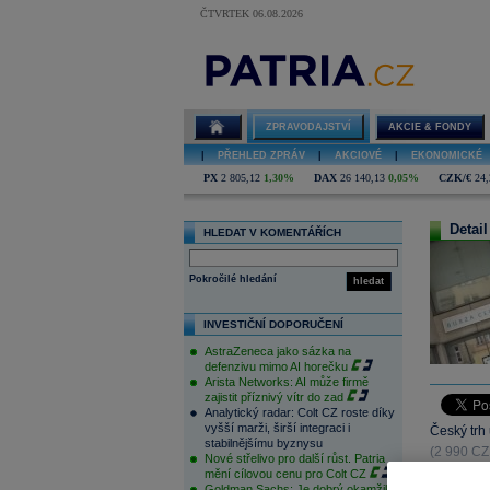
ČTVRTEK 06.08.2026
ZPRAVODAJSTVÍ
AKCIE & FONDY
|
PŘEHLED ZPRÁV
|
AKCIOVÉ
|
EKONOMICKÉ
PX
2 805,12
1,30%
DAX
26 140,13
0,05%
CZK/€
24,
Detail
HLEDAT V KOMENTÁŘÍCH
Pokročilé hledání
hledat
INVESTIČNÍ DOPORUČENÍ
AstraZeneca jako sázka na
defenzivu mimo AI horečku
Arista Networks: AI může firmě
zajistit příznivý vítr do zad
Analytický radar: Colt CZ roste díky
vyšší marži, širší integraci i
Český trh
stabilnějšímu byznysu
(2 990 CZK
Nové střelivo pro další růst. Patria
-3,62%) n
mění cílovou cenu pro Colt CZ
Goldman Sachs: Je dobrý okamžik