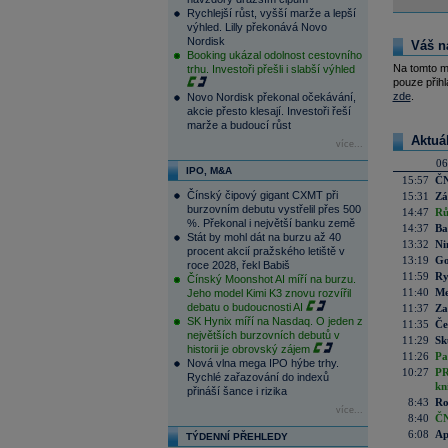
Rychlejší růst, vyšší marže a lepší
výhled. Lilly překonává Novo
Nordisk
Váš n
Booking ukázal odolnost cestovního
Na tomto m
trhu. Investoři přešli i slabší výhled
pouze přihl
zde
.
Novo Nordisk překonal očekávání,
akcie přesto klesají. Investoři řeší
marže a budoucí růst
Aktuá
více...
06
IPO, M&A
15:57
ČN
Čínský čipový gigant CXMT při
15:31
Zá
burzovním debutu vystřelil přes 500
14:47
Rů
%. Překonal i největší banku země
14:37
Ba
Stát by mohl dát na burzu až 40
13:32
Ni
procent akcií pražského letiště v
13:19
Go
roce 2028, řekl Babiš
11:59
Ry
Čínský Moonshot AI míří na burzu.
11:40
Me
Jeho model Kimi K3 znovu rozvířil
debatu o budoucnosti AI
11:37
Za
SK Hynix míří na Nasdaq. O jeden z
11:35
Če
největších burzovních debutů v
11:29
Sk
historii je obrovský zájem
11:26
Pa
Nová vlna mega IPO hýbe trhy.
10:27
PR
Rychlé zařazování do indexů
kn
přináší šance i rizika
8:43
Ro
více...
8:40
ČN
6:08
Ap
TÝDENNÍ PŘEHLEDY