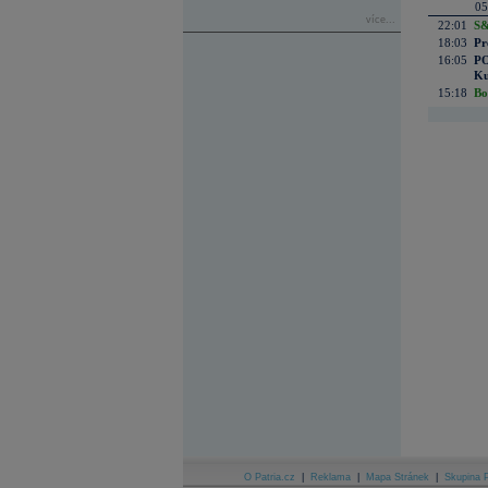
05
více...
22:01
S&
18:03
Pr
16:05
PO
Ku
15:18
Bo
O Patria.cz
|
Reklama
|
Mapa Stránek
|
Skupina P