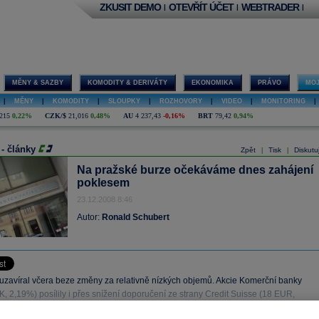
ZKUSIT DEMO
OTEVŘÍT ÚČET
WEBTRADER
|
|
|
MĚNY & SAZBY
KOMODITY & DERIVÁTY
EKONOMIKA
PRÁVO
MOJ
|
MĚNY
|
KOMODITY
|
SLOUPKY
|
ROZHOVORY
|
VIDEO
|
MONITORING
|
215
0,22%
CZK/$
21,016
0,48%
AU
4 237,43
-0,16%
BRT
79,42
0,94%
 - články
Zpět
Tisk
Diskutu
|
|
Na pražské burze očekáváme dnes zahájení
poklesem
23.12.2008 8:46
Autor:
Ronald Schubert
 uzavíral včera beze změny za relativně nízkých objemů. Akcie Komerční banky
, 2,19%) posílily i přes snížení doporučení ze strany Credit Suisse (18 EUR,
a “underperform”.