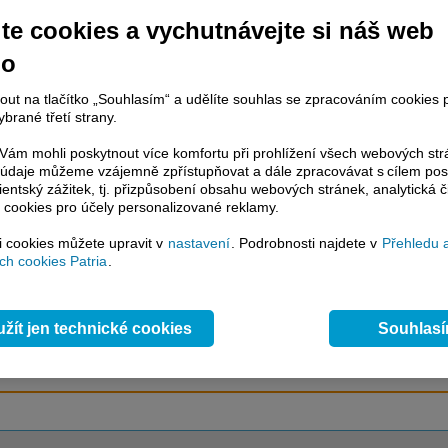
te cookies a vychutnávejte si náš web
no
račování článku je dostupné jen klientům placených služeb
Patria Plus
/
estor Plus
případně uživatelům platformy
Patria Direct
. Pokud jste klientem
nout na tlačítko „Souhlasím“ a udělíte souhlas se zpracováním cookies 
hto služeb, potom je nutné se
Přihlásit
.
brané třetí strany.
ámci placeného informačního servisu získáte
ám mohli poskytnout více komfortu při prohlížení všech webových st
řístup ke
kompletnímu zpravodajství
to údaje můžeme vzájemně zpřístupňovat a dále zpracovávat s cílem pos
.patria.cz bez jakýchkoliv omezení. Veškeré
lientský zážitek, tj. přizpůsobení obsahu webových stránek, analytická č
rávy, komentáře a horké zprávy jsou
 cookies pro účely personalizované reklamy.
brazovány terminálovou metodou (bez nutnosti obnovovat stránku) bez
ždění a v plné verzi.
si cookies můžete upravit v
nastavení
. Podrobnosti najdete v
Přehledu 
h cookies Patria
.
en zpravodajství, ale i další služby získáte v Patria Plus / Investor Plus -
sms
e-mailové
zpravodajství,
data
z finančních trhů v reálném čase, kompletní
lytický servis
, rozsáhlé
databáze
časových řad ke stažení,
prognózy
žít jen technické cookies
Souhlas
oje a
valuace
, ekonomické
fundamenty
,
nástroje
a
kalkulátory
...
více