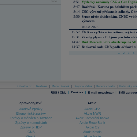
více...
8:51
Výsledky oznámily CSG a Gen Digital
8:47
Rozbřesk: Koruna po holubičím přek
8:14
CSG výrazně překonala odhady. Obran
5:50
Srpen přeje dividendám. CNBC vybírá
výnosem
06.08.2026
15:57
ČNB ve vyčkávacím režimu, zvýšení s
15:31
Zásoby plynu v EU jsou pro toto obdo
14:47
Růst MercadoLibre akceleruje na 50 %
14:37
Bankovní rada ČNB podle očekávání 
1
2
3
4
O Patria.cz
|
Reklama
|
Mapa Stránek
|
Skupina Patria
|
Kariéra v Patrii
|
Podmínky uží
|
Cookies
|
|
RSS / XML
E-mail newsletter
SMS zpravod
Zpravodajství:
Akcie:
Akciové zprávy
Akcie ČEZ
Ekonomické zprávy
Akcie NWR
Zprávy o měnách a sazbách
Akcie Komerční banka
Zprávy o komoditách
Akcie Erste Bank
Zprávy o HDP
Akcie O2
ČNB
Akcie Kofola
Grexit
Akcie Apple