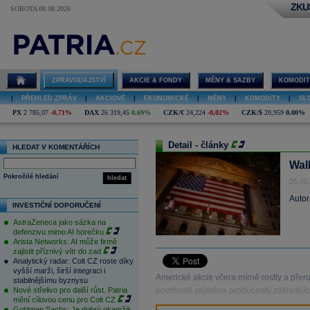
ZKU
SOBOTA 08.08.2026
ZPRAVODAJSTVÍ
AKCIE & FONDY
MĚNY & SAZBY
KOMODIT
|
PŘEHLED ZPRÁV
|
AKCIOVÉ
|
EKONOMICKÉ
|
MĚNY
|
KOMODITY
|
SL
PX
2 785,07
-0,71%
DAX
26 319,45
0,69%
CZK/€
24,224
-0,02%
CZK/$
20,959
0,00%
Detail - články
HLEDAT V KOMENTÁŘÍCH
Wal
Pokročilé hledání
hledat
26.05
Autor
INVESTIČNÍ DOPORUČENÍ
AstraZeneca jako sázka na
defenzivu mimo AI horečku
Arista Networks: AI může firmě
zajistit příznivý vítr do zad
Analytický radar: Colt CZ roste díky
vyšší marži, širší integraci i
Americké akcie včera mírně rostly a přeruš
stabilnějšímu byznysu
Nové střelivo pro další růst. Patria
povzbudil zejména producenty základních
mění cílovou cenu pro Colt CZ
Goldman Sachs: Je dobrý okamžik