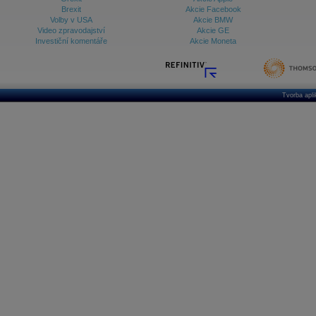
Brexit
Akcie Facebook
Volby v USA
Akcie BMW
Video zpravodajství
Akcie GE
Investiční komentáře
Akcie Moneta
Tvorba apl