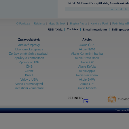
14:34
McDonald's zvýšil zisk, Američané ale
1
2
3
4
O Patria.cz
|
Reklama
|
Mapa Stránek
|
Skupina Patria
|
Kariéra v Patrii
|
Podmínky uží
|
Cookies
|
|
RSS / XML
E-mail newsletter
SMS zpravod
Zpravodajství:
Akcie:
Akciové zprávy
Akcie ČEZ
Ekonomické zprávy
Akcie NWR
Zprávy o měnách a sazbách
Akcie Komerční banka
Zprávy o komoditách
Akcie Erste Bank
Zprávy o HDP
Akcie O2
ČNB
Akcie Kofola
Grexit
Akcie Apple
Brexit
Akcie Facebook
Volby v USA
Akcie BMW
Video zpravodajství
Akcie GE
Investiční komentáře
Akcie Moneta
Tvorba apl