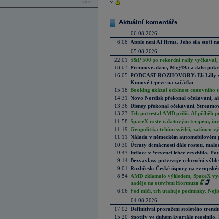
více...
?
Aktuální komentáře
06.08.2026
6:08
Apple není AI firma. Jeho síla stojí n
05.08.2026
22:01
S&P 500 po rekordní rally vyčkával,
18:03
Prémiové akcie, Mag495 a další pokr
16:05
PODCAST ROZHOVORY: Eli Lilly vs. 
Kunové teprve na začátku
15:18
Booking ukázal odolnost cestovního trh
14:31
Novo Nordisk překonal očekávání, akci
13:36
Disney překonal očekávání. Streamova
13:23
Trh potrestal AMD příliš. AI příběh p
11:58
SpaceX roste raketovým tempem, inves
11:19
Geopolitika trhům svědčí, zatímco v
11:11
Nálada v německém automobilovém prů
10:30
Útraty domácností dále rostou, malo
9:43
Inflace v červenci lehce zrychlila. Pot
9:14
Bezvavlasy potvrzuje celoroční výhl
9:01
Rozbřesk: České úspory na evropském
8:54
AMD zklamalo výhledem, SpaceX vydě
naděje na otevření Hormuzu
6:06
Fed mlčí, trh utahuje podmínky. Nejis
04.08.2026
17:02
Definitivní proražení stoletého trend
15:20
Spotify ve duhém kvartále neoslnilo. 