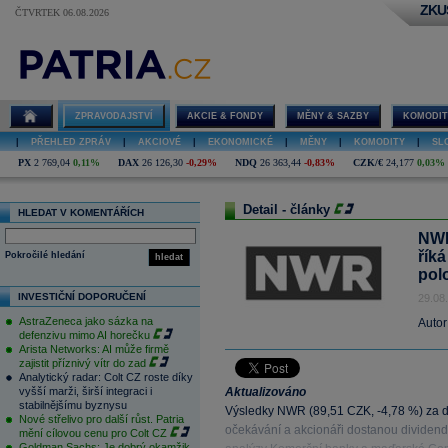
ZKU
ČTVRTEK 06.08.2026
ZPRAVODAJSTVÍ
AKCIE & FONDY
MĚNY & SAZBY
KOMODIT
|
PŘEHLED ZPRÁV
|
AKCIOVÉ
|
EKONOMICKÉ
|
MĚNY
|
KOMODITY
|
SL
PX
2 769,04
0,11%
DAX
26 126,30
-0,29%
NDQ
26 363,44
-0,83%
CZK/€
24,177
0,03%
Detail - články
HLEDAT V KOMENTÁŘÍCH
NWR
řík
Pokročilé hledání
hledat
pol
INVESTIČNÍ DOPORUČENÍ
29.08
AstraZeneca jako sázka na
Autor
defenzivu mimo AI horečku
Arista Networks: AI může firmě
zajistit příznivý vítr do zad
Analytický radar: Colt CZ roste díky
vyšší marži, širší integraci i
Aktualizováno
stabilnějšímu byznysu
Výsledky NWR (89,51 CZK, -4,78 %) za dru
Nové střelivo pro další růst. Patria
očekávání a akcionáři dostanou dividendu
mění cílovou cenu pro Colt CZ
Goldman Sachs: Je dobrý okamžik