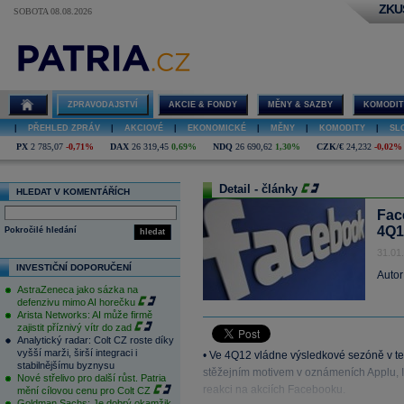
ZKU
SOBOTA 08.08.2026
ZPRAVODAJSTVÍ
AKCIE & FONDY
MĚNY & SAZBY
KOMODIT
|
PŘEHLED ZPRÁV
|
AKCIOVÉ
|
EKONOMICKÉ
|
MĚNY
|
KOMODITY
|
SL
PX
2 785,07
-0,71%
DAX
26 319,45
0,69%
NDQ
26 690,62
1,30%
CZK/€
24,232
-0,02%
Detail - články
HLEDAT V KOMENTÁŘÍCH
Fac
4Q1
Pokročilé hledání
hledat
31.01
INVESTIČNÍ DOPORUČENÍ
Autor
AstraZeneca jako sázka na
defenzivu mimo AI horečku
Arista Networks: AI může firmě
zajistit příznivý vítr do zad
Analytický radar: Colt CZ roste díky
vyšší marži, širší integraci i
• Ve 4Q12 vládne výsledkové sezóně v tec
stabilnějšímu byznysu
stěžejním motivem v oznámeních Applu, In
Nové střelivo pro další růst. Patria
reakci na akciích Facebooku.
mění cílovou cenu pro Colt CZ
Goldman Sachs: Je dobrý okamžik