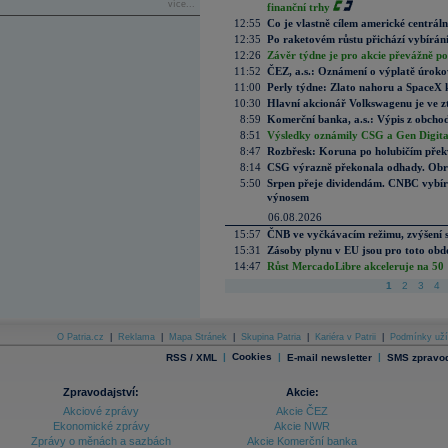
více...
finanční trhy
12:55
Co je vlastně cílem americké centrál
12:35
Po raketovém růstu přichází vybírán
12:26
Závěr týdne je pro akcie převážně po
11:52
ČEZ, a.s.: Oznámení o výplatě úrok
11:00
Perly týdne: Zlato nahoru a SpaceX 
10:30
Hlavní akcionář Volkswagenu je ve z
8:59
Komerční banka, a.s.: Výpis z obchod
8:51
Výsledky oznámily CSG a Gen Digital
8:47
Rozbřesk: Koruna po holubičím přek
8:14
CSG výrazně překonala odhady. Obran
5:50
Srpen přeje dividendám. CNBC vybírá
výnosem
06.08.2026
15:57
ČNB ve vyčkávacím režimu, zvýšení s
15:31
Zásoby plynu v EU jsou pro toto obdo
14:47
Růst MercadoLibre akceleruje na 50 %
1
2
3
4
O Patria.cz
|
Reklama
|
Mapa Stránek
|
Skupina Patria
|
Kariéra v Patrii
|
Podmínky uží
|
Cookies
|
|
RSS / XML
E-mail newsletter
SMS zpravod
Zpravodajství:
Akcie:
Akciové zprávy
Akcie ČEZ
Ekonomické zprávy
Akcie NWR
Zprávy o měnách a sazbách
Akcie Komerční banka