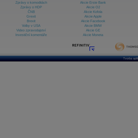
Zprávy o komoditách
Akcie Erste Bank
Zprávy o HDP
Akcie O2
ČNB
Akcie Kofola
Grexit
Akcie Apple
Brexit
Akcie Facebook
Volby v USA
Akcie BMW
Video zpravodajství
Akcie GE
Investiční komentáře
Akcie Moneta
Tvorba apl