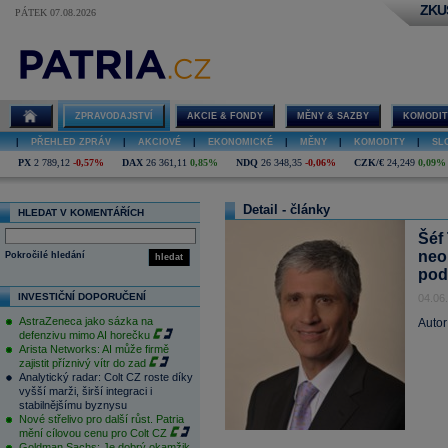
ZKU
PÁTEK 07.08.2026
ZPRAVODAJSTVÍ
AKCIE & FONDY
MĚNY & SAZBY
KOMODIT
|
PŘEHLED ZPRÁV
|
AKCIOVÉ
|
EKONOMICKÉ
|
MĚNY
|
KOMODITY
|
SL
PX
2 789,12
-0,57%
DAX
26 361,11
0,85%
NDQ
26 348,35
-0,06%
CZK/€
24,249
0,09%
Detail - články
HLEDAT V KOMENTÁŘÍCH
Šéf 
neo
Pokročilé hledání
hledat
pod
INVESTIČNÍ DOPORUČENÍ
04.06
AstraZeneca jako sázka na
Autor
defenzivu mimo AI horečku
Arista Networks: AI může firmě
zajistit příznivý vítr do zad
Analytický radar: Colt CZ roste díky
vyšší marži, širší integraci i
stabilnějšímu byznysu
Nové střelivo pro další růst. Patria
mění cílovou cenu pro Colt CZ
Goldman Sachs: Je dobrý okamžik