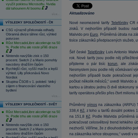
využít poklesu Microsoftu. Nvidia
dál tahounem AI boomu
Aktualizováno
více...
VÝSLEDKY SPOLEČNOSTÍ - ČR
Nové neomezené tarify
Telefóniky
CR ne
zisků. V nejhorším případě budou nad
CSG výrazně překonala odhady.
Obranná divize táhne růst, výhled
Malvido pro
Euro
. Průměrná útrata na zá
potvrzen
tisíce zákazníků předplacených služeb, u
Růst MercadoLibre akceleruje na 50
%. Podle trhu ale roste příliš draze
Šéf české
Telefóniky
Luis Antonio Malvid
Nintendo navýšilo zisk o 150
rok. Nové tarify jsou podle něj příležit
procent. Switch 2 a Mario pomohly
přijdeme o pár tisíc
korun
, ale získ
navzdory dražším čipům
Rychlejší růst, vyšší marže a lepší
Nesmyslem jsou podle něj očekávaní výra
výhled. Lilly překonává Novo
nejhorším případě bude pokračovat jej
Nordisk
počkat několik měsíců,“ uvedl Malvido a 
Skupina ČSOB v 1. pololetí: Velký
zájem o financování vlastního
kartou a útratou jednu či dvě stokoruny si
bydlení
tarify operátora přešlo přes čtvrt milionu 
více...
VÝSLEDKY SPOLEČNOSTÍ - SVĚT
Průměrný
výnos
na zákazníka (ARPU) T
338,4
Kč
, z toho u tarifů dosáhl pokles
Růst MercadoLibre akceleruje na 50
%. Podle trhu ale roste příliš draze
na 151,8
Kč
. Podle Malvida průměrná út
pokračovat celosvětový trend lehkého úb
Nintendo navýšilo zisk o 150
nezhorší. Věříme, že z dlouhodobého po
procent. Switch 2 a Mario pomohly
navzdory dražším čipům
na zákazníka lehce stoupnou,“ uvedl v r
Rychlejší růst, vyšší marže a lepší