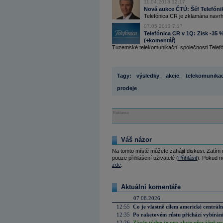
11.04.2013 12:17
Nová aukce ČTÚ: Šéf Telefóni
Telefónica CR je zklamána navr
07.05.2013 7:17
Telefónica CR v 1Q: Zisk -35
(+komentář)
Tuzemské telekomunikační společnosti Telefón
Tagy:
výsledky
,
akcie
,
telekomunika
prodeje
Reklama
Váš názor
Na tomto místě můžete zahájit diskusi. Zatím
pouze přihlášení uživatelé (
Přihlásit
). Pokud ne
zde
.
Aktuální komentáře
07.08.2026
12:55
Co je vlastně cílem americké centrál
12:35
Po raketovém růstu přichází vybírán
12:26
Závěr týdne je pro akcie převážně po