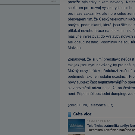
více...
protože výsledky nikam nevedly. Nejen 
spektrum pro rozvoj vysokorychlostního 
pro naše zákazníky, ale i pro celou zem
překvapeni tím, že Český telekomunikač
novými podmínkami, které jsou šité na 
přilákat nového hráče na telekomunikačn
masivně investovat do výstavby nových s
ale dosud nestalo. Podmínky nejsou fé
Malvido.
Zopakoval, že si umí představit neúčas
tak, jak jsou nyní navrženy, by pro naši
Možný nový hráč v předchozí zrušené au
podmínek jako její ostatní účastníci. P
nový subjekt část nejlukrativnějšího s
slov nezměnil názor na to, že na české
není. Připomněl obchodní dumpingovou 
(Zdroj:
Euro
, Telefónica CR)
Čtěte více:
11.04.2013 9:10
Telefónica zaútočila tarify: N
Tuzemská Telefónica nabídne od 