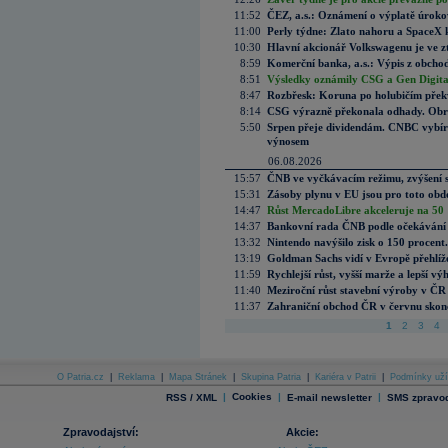
11:52
ČEZ, a.s.: Oznámení o výplatě úrok
11:00
Perly týdne: Zlato nahoru a SpaceX 
10:30
Hlavní akcionář Volkswagenu je ve z
8:59
Komerční banka, a.s.: Výpis z obchod
8:51
Výsledky oznámily CSG a Gen Digital
8:47
Rozbřesk: Koruna po holubičím přek
8:14
CSG výrazně překonala odhady. Obran
5:50
Srpen přeje dividendám. CNBC vybírá
výnosem
06.08.2026
15:57
ČNB ve vyčkávacím režimu, zvýšení s
15:31
Zásoby plynu v EU jsou pro toto obdo
14:47
Růst MercadoLibre akceleruje na 50 %
14:37
Bankovní rada ČNB podle očekávání 
13:32
Nintendo navýšilo zisk o 150 procen
13:19
Goldman Sachs vidí v Evropě přehlíže
11:59
Rychlejší růst, vyšší marže a lepší v
11:40
Meziroční růst stavební výroby v ČR
11:37
Zahraniční obchod ČR v červnu skonč
1
2
3
4
O Patria.cz
|
Reklama
|
Mapa Stránek
|
Skupina Patria
|
Kariéra v Patrii
|
Podmínky uží
|
Cookies
|
|
RSS / XML
E-mail newsletter
SMS zpravod
Zpravodajství:
Akcie: