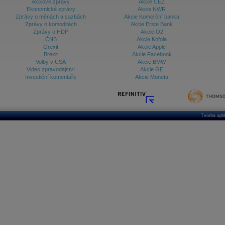
Akciové zprávy
Akcie ČEZ
Ekonomické zprávy
Akcie NWR
Zprávy o měnách a sazbách
Akcie Komerční banka
Zprávy o komoditách
Akcie Erste Bank
Zprávy o HDP
Akcie O2
ČNB
Akcie Kofola
Grexit
Akcie Apple
Brexit
Akcie Facebook
Volby v USA
Akcie BMW
Video zpravodajství
Akcie GE
Investiční komentáře
Akcie Moneta
Tvorba apl