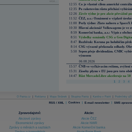
více...
12:55
Co je vlastně cílem americké centrál
12:35
Po raketovém růstu přichází vybírán
12:26
Závěr týdne je pro akcie převážně po
11:52
ČEZ, a.s.: Oznámení o výplatě úrok
11:00
Perly týdne: Zlato nahoru a SpaceX 
10:30
Hlavní akcionář Volkswagenu je ve z
8:59
Komerční banka, a.s.: Výpis z obchod
8:51
Výsledky oznámily CSG a Gen Digital
8:47
Rozbřesk: Koruna po holubičím přek
8:14
CSG výrazně překonala odhady. Obran
5:50
Srpen přeje dividendám. CNBC vybírá
výnosem
06.08.2026
15:57
ČNB ve vyčkávacím režimu, zvýšení s
15:31
Zásoby plynu v EU jsou pro toto obdo
14:47
Růst MercadoLibre akceleruje na 50 %
1
2
3
4
O Patria.cz
|
Reklama
|
Mapa Stránek
|
Skupina Patria
|
Kariéra v Patrii
|
Podmínky uží
|
Cookies
|
|
RSS / XML
E-mail newsletter
SMS zpravod
Zpravodajství:
Akcie:
Akciové zprávy
Akcie ČEZ
Ekonomické zprávy
Akcie NWR
Zprávy o měnách a sazbách
Akcie Komerční banka
Zprávy o komoditách
Akcie Erste Bank