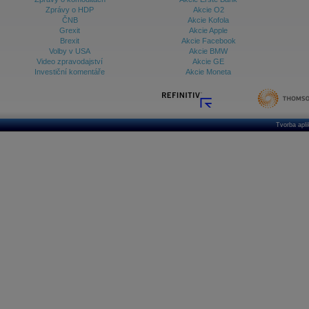
Zprávy o HDP
Akcie O2
ČNB
Akcie Kofola
Grexit
Akcie Apple
Brexit
Akcie Facebook
Volby v USA
Akcie BMW
Video zpravodajství
Akcie GE
Investiční komentáře
Akcie Moneta
Tvorba apl