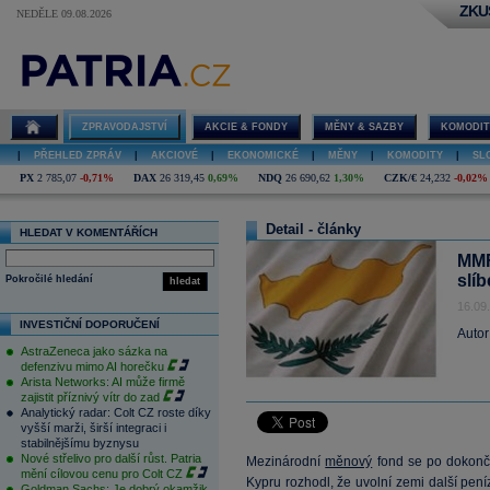
ZKU
NEDĚLE 09.08.2026
ZPRAVODAJSTVÍ
AKCIE & FONDY
MĚNY & SAZBY
KOMODIT
|
PŘEHLED ZPRÁV
|
AKCIOVÉ
|
EKONOMICKÉ
|
MĚNY
|
KOMODITY
|
SL
PX
2 785,07
-0,71%
DAX
26 319,45
0,69%
NDQ
26 690,62
1,30%
CZK/€
24,232
-0,02%
Detail - články
HLEDAT V KOMENTÁŘÍCH
MMF
slí
Pokročilé hledání
hledat
16.09
INVESTIČNÍ DOPORUČENÍ
Autor
AstraZeneca jako sázka na
defenzivu mimo AI horečku
Arista Networks: AI může firmě
zajistit příznivý vítr do zad
Analytický radar: Colt CZ roste díky
vyšší marži, širší integraci i
stabilnějšímu byznysu
Nové střelivo pro další růst. Patria
Mezinárodní
měnový
fond se po dokonče
mění cílovou cenu pro Colt CZ
Kypru rozhodl, že uvolní zemi další pen
Goldman Sachs: Je dobrý okamžik