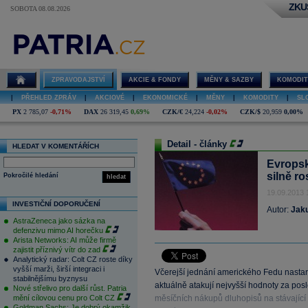
ZKU
SOBOTA 08.08.2026
ZPRAVODAJSTVÍ
AKCIE & FONDY
MĚNY & SAZBY
KOMODIT
|
PŘEHLED ZPRÁV
|
AKCIOVÉ
|
EKONOMICKÉ
|
MĚNY
|
KOMODITY
|
SL
PX
2 785,07
-0,71%
DAX
26 319,45
0,69%
CZK/€
24,224
-0,02%
CZK/$
20,959
0,00%
Detail - články
HLEDAT V KOMENTÁŘÍCH
Evropsk
silně ro
Pokročilé hledání
hledat
19.09.2013 
INVESTIČNÍ DOPORUČENÍ
Autor:
Jak
AstraZeneca jako sázka na
defenzivu mimo AI horečku
Arista Networks: AI může firmě
zajistit příznivý vítr do zad
Analytický radar: Colt CZ roste díky
vyšší marži, širší integraci i
Včerejší jednání amerického Fedu nastar
stabilnějšímu byznysu
aktuálně atakují nejvyšší hodnoty za po
Nové střelivo pro další růst. Patria
mění cílovou cenu pro Colt CZ
měsíčních nákupů dluhopisů na stávající 
Goldman Sachs: Je dobrý okamžik