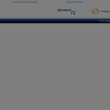
Investiční komentáře
Akcie Moneta
Tvorba apl