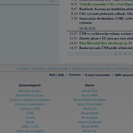
více...
8:51
Výsledky oznámily CSG a Gen Digital
8:47
Rozbřesk: Koruna po holubičím přek
8:14
CSG výrazně překonala odhady. Obran
5:50
Srpen přeje dividendám. CNBC vybírá
výnosem
06.08.2026
15:57
ČNB ve vyčkávacím režimu, zvýšení s
15:31
Zásoby plynu v EU jsou pro toto obdo
14:47
Růst MercadoLibre akceleruje na 50 %
14:37
Bankovní rada ČNB podle očekávání 
1
2
3
4
O Patria.cz
|
Reklama
|
Mapa Stránek
|
Skupina Patria
|
Kariéra v Patrii
|
Podmínky uží
|
Cookies
|
|
RSS / XML
E-mail newsletter
SMS zpravod
Zpravodajství:
Akcie:
Akciové zprávy
Akcie ČEZ
Ekonomické zprávy
Akcie NWR
Zprávy o měnách a sazbách
Akcie Komerční banka
Zprávy o komoditách
Akcie Erste Bank
Zprávy o HDP
Akcie O2
ČNB
Akcie Kofola
Grexit
Akcie Apple
Brexit
Akcie Facebook
Volby v USA
Akcie BMW
Video zpravodajství
Akcie GE