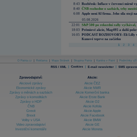
8:43
Rozbřesk: Inflace v červenci mírně v
8:40
ČNB rozhodne o sazbách, trhy mezitím
6:08
Apple není AI firma. Jeho síla stojí n
05.08.2026
22:01
S&P 500 po rekordní rally vyčkával,
18:03
Prémiové akcie, Mag495 a další pokr
16:05
PODCAST ROZHOVORY: Eli Lilly vs. 
Kunové teprve na začátku
1
2
3
4
O Patria.cz
|
Reklama
|
Mapa Stránek
|
Skupina Patria
|
Kariéra v Patrii
|
Podmínky uží
|
Cookies
|
|
RSS / XML
E-mail newsletter
SMS zpravod
Zpravodajství:
Akcie:
Akciové zprávy
Akcie ČEZ
Ekonomické zprávy
Akcie NWR
Zprávy o měnách a sazbách
Akcie Komerční banka
Zprávy o komoditách
Akcie Erste Bank
Zprávy o HDP
Akcie O2
ČNB
Akcie Kofola
Grexit
Akcie Apple
Brexit
Akcie Facebook
Volby v USA
Akcie BMW
Video zpravodajství
Akcie GE
Investiční komentáře
Akcie Moneta