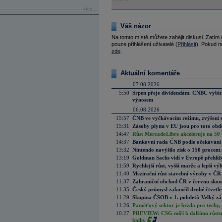
více...
Váš názor
Na tomto místě můžete zahájit diskusi. Zatím
pouze přihlášení uživatelé (
Přihlásit
). Pokud ne
zde
.
Aktuální komentáře
07.08.2026
5:50
Srpen přeje dividendám. CNBC vybírá
výnosem
06.08.2026
15:57
ČNB ve vyčkávacím režimu, zvýšení s
15:31
Zásoby plynu v EU jsou pro toto obdo
14:47
Růst MercadoLibre akceleruje na 50 %
14:37
Bankovní rada ČNB podle očekávání 
13:32
Nintendo navýšilo zisk o 150 procen
13:19
Goldman Sachs vidí v Evropě přehlíže
11:59
Rychlejší růst, vyšší marže a lepší v
11:40
Meziroční růst stavební výroby v ČR
11:37
Zahraniční obchod ČR v červnu skonč
11:35
Český průmysl zakončil druhé čtvrtlet
11:29
Skupina ČSOB v 1. pololetí: Velký zá
11:26
Paměťový sektor je brzda pro techy,
10:27
PREVIEW: CSG míří k dalšímu růstu.
knihy