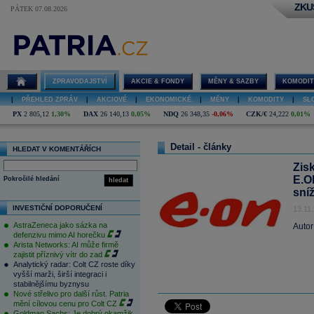
ZKU
PÁTEK 07.08.2026
ZPRAVODAJSTVÍ
AKCIE & FONDY
MĚNY & SAZBY
KOMODIT
|
PŘEHLED ZPRÁV
|
AKCIOVÉ
|
EKONOMICKÉ
|
MĚNY
|
KOMODITY
|
SL
PX
2 805,12
1,30%
DAX
26 140,13
0,05%
NDQ
26 348,35
-0,06%
CZK/€
24,222
0,01%
Detail - články
HLEDAT V KOMENTÁŘÍCH
Zis
E.O
Pokročilé hledání
hledat
sní
INVESTIČNÍ DOPORUČENÍ
13.11
AstraZeneca jako sázka na
Autor
defenzivu mimo AI horečku
Arista Networks: AI může firmě
zajistit příznivý vítr do zad
Analytický radar: Colt CZ roste díky
vyšší marži, širší integraci i
stabilnějšímu byznysu
Nové střelivo pro další růst. Patria
mění cílovou cenu pro Colt CZ
Goldman Sachs: Je dobrý okamžik