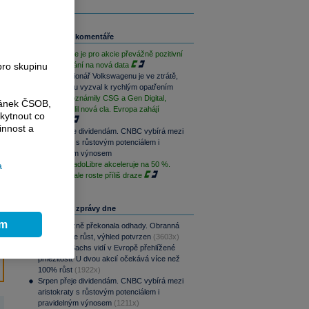
Související komentáře
Závěr týdne je pro akcie převážně pozitivní
pro skupinu
při vyčkávání na nová data
Hlavní akcionář Volkswagenu je ve ztrátě,
automobilku vyzval k rychlým opatřením
Výsledky oznámily CSG a Gen Digital,
ránek ČSOB,
Trump uvalil nová cla. Evropa zahájí
kytnout co
opatrně
innost a
Srpen přeje dividendám. CNBC vybírá mezi
aristokraty s růstovým potenciálem i
pravidelným výnosem
a
Růst MercadoLibre akceleruje na 50 %.
Podle trhu ale roste příliš draze
Nejčtenější zprávy dne
ím
CSG výrazně překonala odhady. Obranná
divize táhne růst, výhled potvrzen
(3603x)
Goldman Sachs vidí v Evropě přehlížené
příležitosti. U dvou akcií očekává více než
100% růst
(1922x)
Srpen přeje dividendám. CNBC vybírá mezi
aristokraty s růstovým potenciálem i
pravidelným výnosem
(1211x)