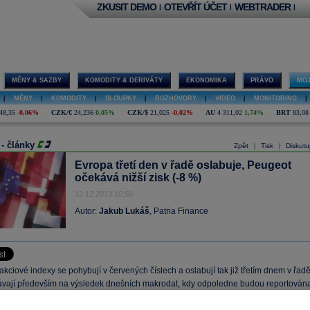
ZKUSIT DEMO
OTEVŘÍT ÚČET
WEBTRADER
|
|
|
MĚNY & SAZBY
KOMODITY & DERIVÁTY
EKONOMIKA
PRÁVO
MOJ
|
MĚNY
|
KOMODITY
|
SLOUPKY
|
ROZHOVORY
|
VIDEO
|
MONITORING
|
48,35
-0,06%
CZK/€
24,236
0,05%
CZK/$
21,025
-0,02%
AU
4 311,02
1,74%
BRT
83,08
 - články
Zpět
Tisk
Diskutu
|
|
Evropa třetí den v řadě oslabuje, Peugeot
očekává nižší zisk (-8 %)
12.12.2013 10:50
Autor:
Jakub Lukáš
, Patria Finance
kciové indexy se pohybují v červených číslech a oslabují tak již třetím dnem v řadě
ávají především na výsledek dnešních makrodat, kdy odpoledne budou reportován
pojených států, konkrétně maloobchodní tržby za listopad a týdenní žádosti o dávky