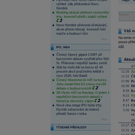
výhled. Lilly překonává Novo
Nordisk
Booking ukázal odolnost cestovního
Reklama
trhu. Investoři přešli i slabší výhled
Novo Nordisk překonal očekávání,
akcie přesto klesají. Investoři řeší
Váš n
marže a budoucí růst
Na tomto m
více...
pouze přihl
zde
.
IPO, M&A
Čínský čipový gigant CXMT při
burzovním debutu vystřelil přes 500
Aktuá
%. Překonal i největší banku země
07
Stát by mohl dát na burzu až 40
procent akcií pražského letiště v
12:26
Zá
roce 2028, řekl Babiš
11:52
ČE
Čínský Moonshot AI míří na burzu.
11:00
Pe
Jeho model Kimi K3 znovu rozvířil
10:30
Hl
debatu o budoucnosti AI
8:59
Ko
SK Hynix míří na Nasdaq. O jeden z
8:51
Vý
největších burzovních debutů v
8:47
Ro
historii je obrovský zájem
Nová vlna mega IPO hýbe trhy.
8:14
CS
Rychlé zařazování do indexů
5:50
Sr
přináší šance i rizika
vý
více...
06
15:57
ČN
TÝDENNÍ PŘEHLEDY
15:31
Zá