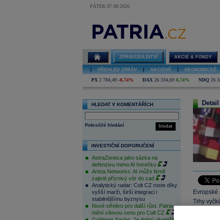
PÁTEK 07.08.2026
ZPRAVODAJSTVÍ
AKCIE & FONDY
|
PŘEHLED ZPRÁV
|
AKCIOVÉ
|
EKONOMICKÉ
PX
2 784,49
-0,74%
DAX
26 334,69
0,74%
NDQ
26 3
Detail
HLEDAT V KOMENTÁŘÍCH
Pokročilé hledání
hledat
INVESTIČNÍ DOPORUČENÍ
AstraZeneca jako sázka na
defenzivu mimo AI horečku
Arista Networks: AI může firmě
zajistit příznivý vítr do zad
Analytický radar: Colt CZ roste díky
Evropské a
vyšší marži, širší integraci i
stabilnějšímu byznysu
Trhy vyčk
Nové střelivo pro další růst. Patria
čísla ze S
mění cílovou cenu pro Colt CZ
Goldman Sachs: Je dobrý okamžik