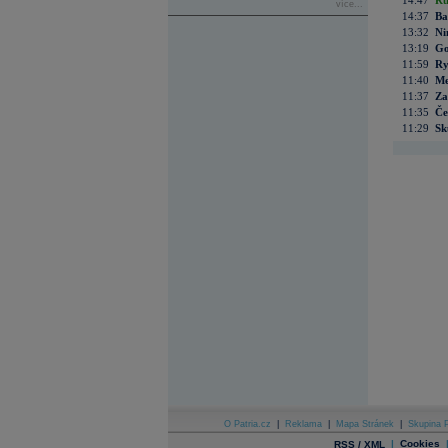
14:47
Rů
více...
14:37
Ba
13:32
Ni
13:19
Go
11:59
Ry
11:40
Me
11:37
Za
11:35
Če
11:29
Sk
O Patria.cz
|
Reklama
|
Mapa Stránek
|
Skupina P
|
Cookies
RSS / XML