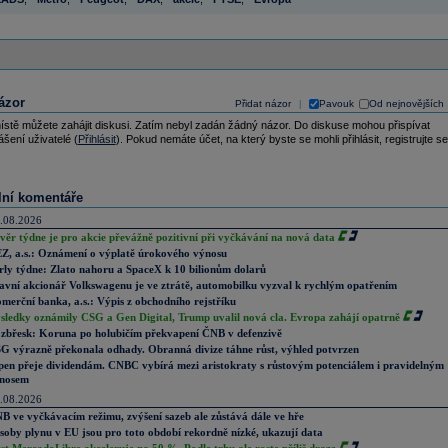
ázor
Přidat názor
Pavouk
Od nejnovějších
|
ístě můžete zahájit diskusi. Zatím nebyl zadán žádný názor. Do diskuse mohou přispívat
ášení uživatelé (
Přihlásit
). Pokud nemáte účet, na který byste se mohli přihlásit, registrujte se
lní komentáře
.08.2026
věr týdne je pro akcie převážně pozitivní při vyčkávání na nová data
Z, a.s.: Oznámení o výplatě úrokového výnosu
rly týdne: Zlato nahoru a SpaceX k 10 bilionům dolarů
avní akcionář Volkswagenu je ve ztrátě, automobilku vyzval k rychlým opatřením
merční banka, a.s.: Výpis z obchodního rejstříku
sledky oznámily CSG a Gen Digital, Trump uvalil nová cla. Evropa zahájí opatrně
zbřesk: Koruna po holubičím překvapení ČNB v defenzivě
G výrazně překonala odhady. Obranná divize táhne růst, výhled potvrzen
pen přeje dividendám. CNBC vybírá mezi aristokraty s růstovým potenciálem i pravidelným
nosem
.08.2026
B ve vyčkávacím režimu, zvýšení sazeb ale zůstává dále ve hře
soby plynu v EU jsou pro toto období rekordně nízké, ukazují data