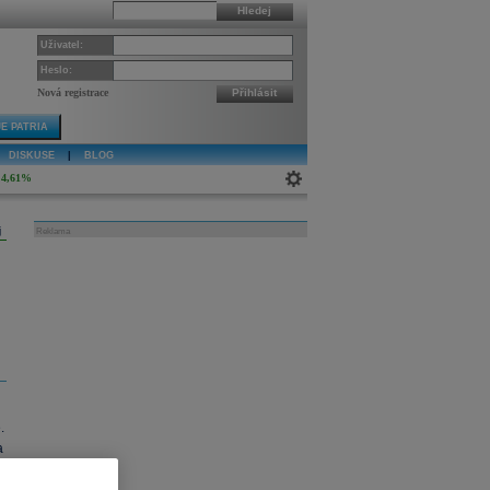
Hledej
Uživatel:
Heslo:
Nová registrace
Přihlásit
E PATRIA
DISKUSE
|
BLOG
4,61%
j
Reklama
.
a