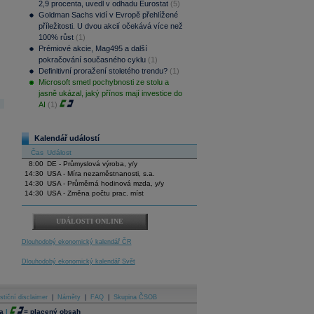
2,9 procenta, uvedl v odhadu Eurostat
(5)
Goldman Sachs vidí v Evropě přehlížené
příležitosti. U dvou akcií očekává více než
100% růst
(1)
Prémiové akcie, Mag495 a další
pokračování současného cyklu
(1)
Definitivní proražení stoletého trendu?
(1)
Microsoft smetl pochybnosti ze stolu a
jasně ukázal, jaký přínos mají investice do
AI
(1)
Kalendář událostí
Čas
Událost
8:00
DE - Průmyslová výroba, y/y
14:30
USA - Míra nezaměstnanosti, s.a.
14:30
USA - Průměrná hodinová mzda, y/y
14:30
USA - Změna počtu prac. míst
UDÁLOSTI ONLINE
Dlouhodobý ekonomický kalendář ČR
Dlouhodobý ekonomický kalendář Svět
stiční disclaimer
|
Náměty
|
FAQ
|
Skupina ČSOB
a
|
=
placený obsah