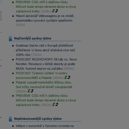
PREVIEW: CSG míří k dalšímu růstu.
Klíčové bude tempo obranné divize a vývoj
zakázkové knihy
(1146x)
Hlavní akcionář Volkswagenu je ve ztrátě,
automobilku vyzval k rychlým opatřením
(914x)
Nejčtenější zprávy týdne
Goldman Sachs vidí v Evropě přehlížené
příležitosti. U dvou akcií očekává více než
100% růst
(7321x)
PODCAST ROZHOVORY: Eli Lilly vs. Novo
Nordisk. Revoluce v léčbě obezity je podle
MUDr. Kunové teprve na začátku
(5950x)
PODCAST Týdenní výhled: V centru
pozornosti AMD a Palantir
(4094x)
Palantir zasadil medvědům těžkou ránu.
Své tržby meziročně téměř zdvojnásobil
(3920x)
PREVIEW: CSG míří k dalšímu růstu.
Klíčové bude tempo obranné divize a vývoj
zakázkové knihy
(3912x)
Nejdiskutovanější zprávy týdne
Inflace v eurozóně v červenci vzrostla na