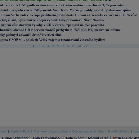
st MercadoLibre akceleruje na 50 %. Podle trhu ale roste příliš draze
nkovní rada ČNB podle očekávání drží základní úrokovou sazbu na 3,75 procentech
ntendo navýšilo zisk o 150 procent. Switch 2 a Mario pomohly navzdory dražším čipům
ldman Sachs vidí v Evropě přehlížené příležitosti. U dvou akcií očekává více než 100% růst
chlejší růst, vyšší marže a lepší výhled. Lilly překonává Novo Nordisk
ziroční růst stavební výroby v ČR v červnu zpomalil na dvě procenta
hraniční obchod ČR v červnu skončil přebytkem 15,5 mld. Kč, meziročně nižším
ský průmysl zakončil druhé čtvrtletí silně
upina ČSOB v 1. pololetí: Velký zájem o financování vlastního bydlení
1
2
3
4
5
6
7
8
9
10
>>
atria
|
Kariéra v Patrii
|
Podmínky užívání stránek
|
Ochrana osobních údajů
|
Pravidla diskuse
|
Inve
|
|
|
|
|
E-mail newsletter
SMS zpravodajství
Data export
Mobilní verze
R
=
Real-Time dat