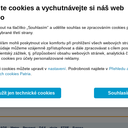
tnanosti.
te cookies a vychutnávejte si náš web
no
račování článku je dostupné jen klientům placených služeb
Patria Plus
/
nout na tlačítko „Souhlasím“ a udělíte souhlas se zpracováním cookies 
estor Plus
případně uživatelům platformy
Patria Direct
. Pokud jste klientem
brané třetí strany.
hto služeb, potom je nutné se
Přihlásit
.
ám mohli poskytnout více komfortu při prohlížení všech webových st
ámci placeného informačního servisu získáte
to údaje můžeme vzájemně zpřístupňovat a dále zpracovávat s cílem pos
řístup ke
kompletnímu zpravodajství
lientský zážitek, tj. přizpůsobení obsahu webových stránek, analytická č
.patria.cz bez jakýchkoliv omezení. Veškeré
 cookies pro účely personalizované reklamy.
rávy, komentáře a horké zprávy jsou
brazovány terminálovou metodou (bez nutnosti obnovovat stránku) bez
si cookies můžete upravit v
nastavení
. Podrobnosti najdete v
Přehledu 
ždění a v plné verzi.
h cookies Patria
.
en zpravodajství, ale i další služby získáte v Patria Plus / Investor Plus -
sms
e-mailové
zpravodajství,
data
z finančních trhů v reálném čase, kompletní
žít jen technické cookies
Souhlas
lytický servis
, rozsáhlé
databáze
časových řad ke stažení,
prognózy
oje a
valuace
, ekonomické
fundamenty
,
nástroje
a
kalkulátory
...
více
EADS
,
Metro
,
Peugeot
,
DAX
,
akcie
,
FTSE
,
Evropa