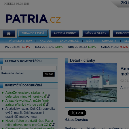
ZKU
NEDĚLE 09.08.2026
ZPRAVODAJSTVÍ
AKCIE & FONDY
MĚNY & SAZBY
KOMODIT
|
PŘEHLED ZPRÁV
|
AKCIOVÉ
|
EKONOMICKÉ
|
MĚNY
|
KOMODITY
|
SL
PX
2 785,07
-0,71%
DAX
26 319,45
0,69%
NDQ
26 690,62
1,30%
CZK/€
24,232
-0,02%
Detail - články
HLEDAT V KOMENTÁŘÍCH
Ben
mohl
Pokročilé hledání
hledat
02.01
INVESTIČNÍ DOPORUČENÍ
Autor
AstraZeneca jako sázka na
defenzivu mimo AI horečku
Arista Networks: AI může firmě
zajistit příznivý vítr do zad
Analytický radar: Colt CZ roste díky
vyšší marži, širší integraci i
stabilnějšímu byznysu
Aktualizováno
Nové střelivo pro další růst. Patria
mění cílovou cenu pro Colt CZ
Smlouva s vítězným uchazečem o dos
Goldman Sachs: Je dobrý okamžik