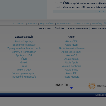
15:57
ČNB ve vyčkávacím režimu, zvýšení s
15:31
Zásoby plynu v EU jsou pro toto obdo
1
2
3
4
O Patria.cz
|
Reklama
|
Mapa Stránek
|
Skupina Patria
|
Kariéra v Patrii
|
Podmínky uží
|
Cookies
|
|
RSS / XML
E-mail newsletter
SMS zpravod
Zpravodajství:
Akcie:
Akciové zprávy
Akcie ČEZ
Ekonomické zprávy
Akcie NWR
Zprávy o měnách a sazbách
Akcie Komerční banka
Zprávy o komoditách
Akcie Erste Bank
Zprávy o HDP
Akcie O2
ČNB
Akcie Kofola
Grexit
Akcie Apple
Brexit
Akcie Facebook
Volby v USA
Akcie BMW
Video zpravodajství
Akcie GE
Investiční komentáře
Akcie Moneta
Tvorba apl