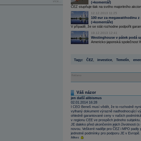
více...
(+komentář)
ČEZ stupňuje tlak na svého majoritního akcion
12.12.2013 11:25
100 eur za megawatthodinu z 
(+komentáře)
V případě, že se stát rozhodne podpořit gara
19.12.2013 12:41
Westinghouse v pátek podá u
Americko-japonská společnost We
Tagy:
ČEZ
,
investice
,
Temelín
,
ener
Reklama
Váš názor
jen další alibismus
02.01.2014 16:28
I CEO Beneš musí vědět, že to rozhodně nyní n
vylhaný dokument výrazně nadhodnocující výv
ohledně garantované ceny v našich podmínkách
v regionu CEE ve prospěch jednoho subjektu.
JE daleko před ukončením jejich životnosti (s
novou. Veškeré naděje pro ČEZ i MPO padly po 
jednotné podmínky pro podporu JE v Evropě. 
Mikes