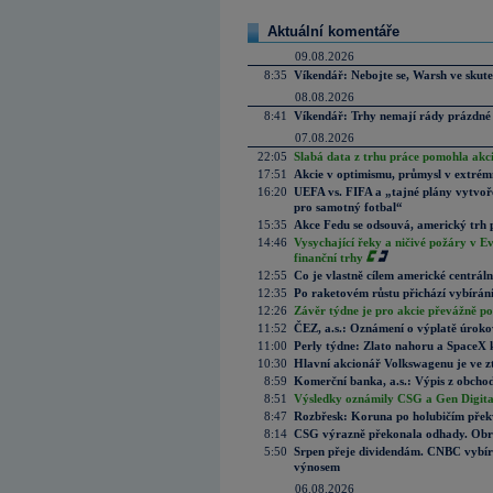
Aktuální komentáře
09.08.2026
8:35
Víkendář: Nebojte se, Warsh ve skute
08.08.2026
8:41
Víkendář: Trhy nemají rády prázdné 
07.08.2026
22:05
Slabá data z trhu práce pomohla akc
17:51
Akcie v optimismu, průmysl v extrémn
16:20
UEFA vs. FIFA a „tajné plány vytvoř
pro samotný fotbal“
15:35
Akce Fedu se odsouvá, americký trh 
14:46
Vysychající řeky a ničivé požáry v E
finanční trhy
12:55
Co je vlastně cílem americké centrál
12:35
Po raketovém růstu přichází vybírán
12:26
Závěr týdne je pro akcie převážně po
11:52
ČEZ, a.s.: Oznámení o výplatě úrok
11:00
Perly týdne: Zlato nahoru a SpaceX 
10:30
Hlavní akcionář Volkswagenu je ve z
8:59
Komerční banka, a.s.: Výpis z obchod
8:51
Výsledky oznámily CSG a Gen Digital
8:47
Rozbřesk: Koruna po holubičím přek
8:14
CSG výrazně překonala odhady. Obran
5:50
Srpen přeje dividendám. CNBC vybírá
výnosem
06.08.2026