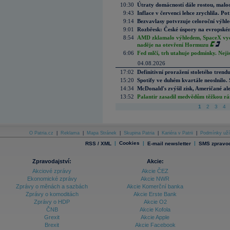
10:30
Útraty domácností dále rostou, malo
9:43
Inflace v červenci lehce zrychlila. Pot
9:14
Bezvavlasy potvrzuje celoroční výhl
9:01
Rozbřesk: České úspory na evropském
8:54
AMD zklamalo výhledem, SpaceX vydě
naděje na otevření Hormuzu
6:06
Fed mlčí, trh utahuje podmínky. Nejis
04.08.2026
17:02
Definitivní proražení stoletého trend
15:20
Spotify ve duhém kvartále neoslnilo. 
14:34
McDonald's zvýšil zisk, Američané ale
13:52
Palantir zasadil medvědům těžkou rá
1
2
3
4
O Patria.cz
|
Reklama
|
Mapa Stránek
|
Skupina Patria
|
Kariéra v Patrii
|
Podmínky uží
|
Cookies
|
|
RSS / XML
E-mail newsletter
SMS zpravod
Zpravodajství:
Akcie:
Akciové zprávy
Akcie ČEZ
Ekonomické zprávy
Akcie NWR
Zprávy o měnách a sazbách
Akcie Komerční banka
Zprávy o komoditách
Akcie Erste Bank
Zprávy o HDP
Akcie O2
ČNB
Akcie Kofola
Grexit
Akcie Apple
Brexit
Akcie Facebook