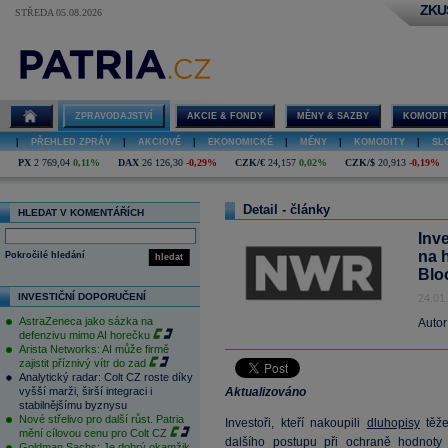
ZKU
STŘEDA 05.08.2026
ZPRAVODAJSTVÍ
AKCIE & FONDY
MĚNY & SAZBY
KOMODIT
|
PŘEHLED ZPRÁV
|
AKCIOVÉ
|
EKONOMICKÉ
|
MĚNY
|
KOMODITY
|
SL
PX
2 769,04
0,11%
DAX
26 126,30
-0,29%
CZK/€
24,157
0,02%
CZK/$
20,913
-0,19%
Detail - články
HLEDAT V KOMENTÁŘÍCH
Inv
na h
Pokročilé hledání
hledat
Blo
INVESTIČNÍ DOPORUČENÍ
24.01
AstraZeneca jako sázka na
Autor
defenzivu mimo AI horečku
Arista Networks: AI může firmě
zajistit příznivý vítr do zad
Analytický radar: Colt CZ roste díky
vyšší marži, širší integraci i
Aktualizováno
stabilnějšímu byznysu
Nové střelivo pro další růst. Patria
Investoři, kteří nakoupili
dluhopisy
těže
mění cílovou cenu pro Colt CZ
dalšího postupu při ochraně hodnoty
Goldman Sachs: Je dobrý okamžik