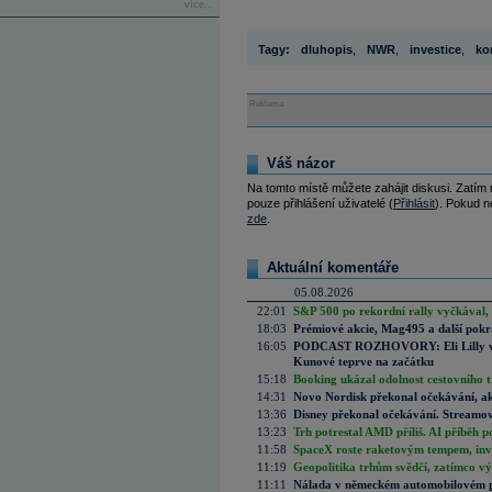
více...
Tagy:
dluhopis
,
NWR
,
investice
,
ko
Reklama
Váš názor
Na tomto místě můžete zahájit diskusi. Zatím
pouze přihlášení uživatelé (
Přihlásit
). Pokud ne
zde
.
Aktuální komentáře
05.08.2026
22:01
S&P 500 po rekordní rally vyčkával,
18:03
Prémiové akcie, Mag495 a další pokr
16:05
PODCAST ROZHOVORY: Eli Lilly vs. 
Kunové teprve na začátku
15:18
Booking ukázal odolnost cestovního trh
14:31
Novo Nordisk překonal očekávání, akci
13:36
Disney překonal očekávání. Streamova
13:23
Trh potrestal AMD příliš. AI příběh p
11:58
SpaceX roste raketovým tempem, inves
11:19
Geopolitika trhům svědčí, zatímco v
11:11
Nálada v německém automobilovém prů