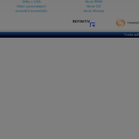
Volby v USA
Akcie BMW
Video zpravodajství
Akcie GE
Investiční komentáře
Akcie Moneta
Tvorba apl