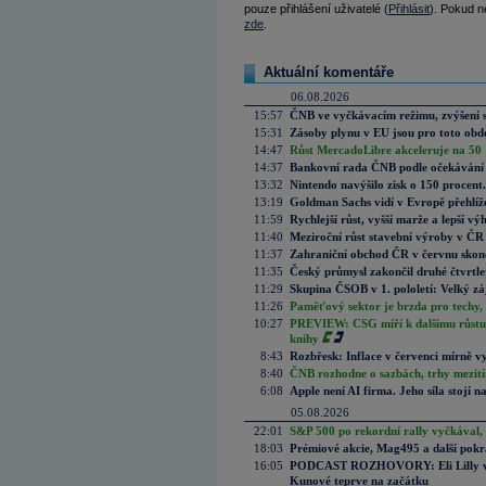
pouze přihlášení uživatelé (
Přihlásit
). Pokud ne
zde
.
Aktuální komentáře
06.08.2026
15:57
ČNB ve vyčkávacím režimu, zvýšení s
15:31
Zásoby plynu v EU jsou pro toto obdo
14:47
Růst MercadoLibre akceleruje na 50 %
14:37
Bankovní rada ČNB podle očekávání 
13:32
Nintendo navýšilo zisk o 150 procen
13:19
Goldman Sachs vidí v Evropě přehlíže
11:59
Rychlejší růst, vyšší marže a lepší v
11:40
Meziroční růst stavební výroby v ČR
11:37
Zahraniční obchod ČR v červnu skonč
11:35
Český průmysl zakončil druhé čtvrtlet
11:29
Skupina ČSOB v 1. pololetí: Velký zá
11:26
Paměťový sektor je brzda pro techy,
10:27
PREVIEW: CSG míří k dalšímu růstu.
knihy
8:43
Rozbřesk: Inflace v červenci mírně v
8:40
ČNB rozhodne o sazbách, trhy mezitím
6:08
Apple není AI firma. Jeho síla stojí n
05.08.2026
22:01
S&P 500 po rekordní rally vyčkával,
18:03
Prémiové akcie, Mag495 a další pokr
16:05
PODCAST ROZHOVORY: Eli Lilly vs. 
Kunové teprve na začátku