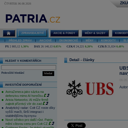
ZKU
ČTVRTEK 06.08.2026
ZPRAVODAJSTVÍ
AKCIE & FONDY
MĚNY & SAZBY
KOMODIT
|
PŘEHLED ZPRÁV
|
AKCIOVÉ
|
EKONOMICKÉ
|
MĚNY
|
KOMODITY
|
SL
PX
2 805,12
1,30%
DAX
26 140,13
0,05%
CZK/€
24,221
0,20%
CZK/$
21,024
0,48%
Detail - články
HLEDAT V KOMENTÁŘÍCH
UBS
nav
Pokročilé hledání
hledat
06.05
INVESTIČNÍ DOPORUČENÍ
Autor
AstraZeneca jako sázka na
defenzivu mimo AI horečku
Arista Networks: AI může firmě
zajistit příznivý vítr do zad
Analytický radar: Colt CZ roste díky
vyšší marži, širší integraci i
stabilnějšímu byznysu
Nové střelivo pro další růst. Patria
mění cílovou cenu pro Colt CZ
Goldman Sachs: Je dobrý okamžik