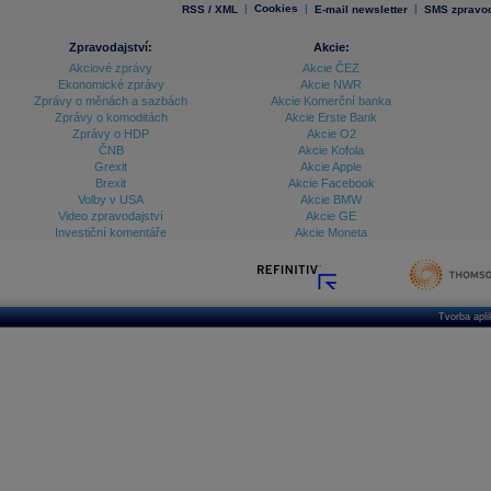
|
Cookies
|
|
RSS / XML
E-mail newsletter
SMS zpravod
Zpravodajství:
Akcie:
Akciové zprávy
Akcie ČEZ
Ekonomické zprávy
Akcie NWR
Zprávy o měnách a sazbách
Akcie Komerční banka
Zprávy o komoditách
Akcie Erste Bank
Zprávy o HDP
Akcie O2
ČNB
Akcie Kofola
Grexit
Akcie Apple
Brexit
Akcie Facebook
Volby v USA
Akcie BMW
Video zpravodajství
Akcie GE
Investiční komentáře
Akcie Moneta
Tvorba apl