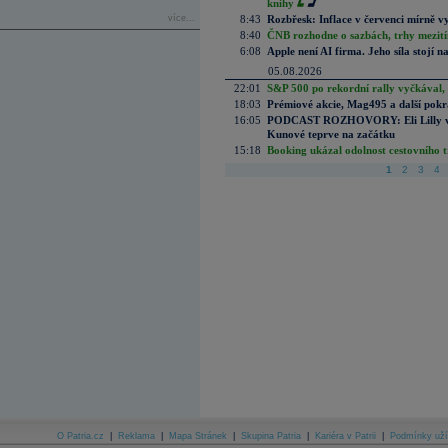
knihy
více...
8:43
Rozbřesk: Inflace v červenci mírně v
8:40
ČNB rozhodne o sazbách, trhy mezitím
6:08
Apple není AI firma. Jeho síla stojí n
05.08.2026
22:01
S&P 500 po rekordní rally vyčkával,
18:03
Prémiové akcie, Mag495 a další pokr
16:05
PODCAST ROZHOVORY: Eli Lilly vs. 
Kunové teprve na začátku
15:18
Booking ukázal odolnost cestovního trh
1
2
3
4
O Patria.cz
|
Reklama
|
Mapa Stránek
|
Skupina Patria
|
Kariéra v Patrii
|
Podmínky uží