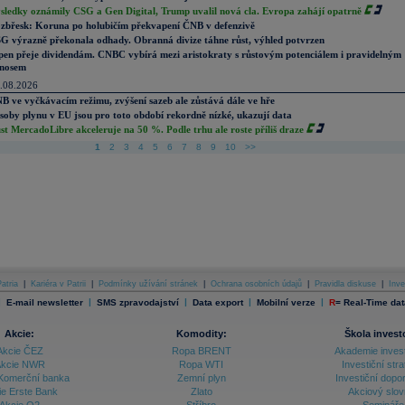
sledky oznámily CSG a Gen Digital, Trump uvalil nová cla. Evropa zahájí opatrně
zbřesk: Koruna po holubičím překvapení ČNB v defenzivě
G výrazně překonala odhady. Obranná divize táhne růst, výhled potvrzen
pen přeje dividendám. CNBC vybírá mezi aristokraty s růstovým potenciálem i pravidelným
nosem
.08.2026
B ve vyčkávacím režimu, zvýšení sazeb ale zůstává dále ve hře
soby plynu v EU jsou pro toto období rekordně nízké, ukazují data
st MercadoLibre akceleruje na 50 %. Podle trhu ale roste příliš draze
1
2
3
4
5
6
7
8
9
10
>>
atria
|
Kariéra v Patrii
|
Podmínky užívání stránek
|
Ochrana osobních údajů
|
Pravidla diskuse
|
Inve
|
|
|
|
|
E-mail newsletter
SMS zpravodajství
Data export
Mobilní verze
R
=
Real-Time dat
Akcie:
Komodity:
Škola invest
Akcie ČEZ
Ropa BRENT
Akademie inves
kcie NWR
Ropa WTI
Investiční stra
Komerční banka
Zemní plyn
Investiční dopo
ie Erste Bank
Zlato
Akciový slov