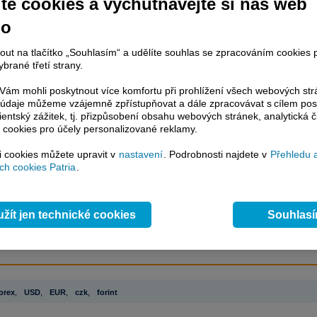
te cookies a vychutnávejte si náš web
no
račování článku je dostupné jen klientům placených služeb
Patria Plus
/
estor Plus
případně uživatelům platformy
Patria Direct
. Pokud jste klientem
nout na tlačítko „Souhlasím“ a udělíte souhlas se zpracováním cookies 
hto služeb, potom je nutné se
Přihlásit
.
brané třetí strany.
ámci placeného informačního servisu získáte
ám mohli poskytnout více komfortu při prohlížení všech webových st
řístup ke
kompletnímu zpravodajství
to údaje můžeme vzájemně zpřístupňovat a dále zpracovávat s cílem pos
.patria.cz bez jakýchkoliv omezení. Veškeré
lientský zážitek, tj. přizpůsobení obsahu webových stránek, analytická č
rávy, komentáře a horké zprávy jsou
 cookies pro účely personalizované reklamy.
brazovány terminálovou metodou (bez nutnosti obnovovat stránku) bez
ždění a v plné verzi.
si cookies můžete upravit v
nastavení
. Podrobnosti najdete v
Přehledu 
h cookies Patria
.
en zpravodajství, ale i další služby získáte v Patria Plus / Investor Plus -
sms
e-mailové
zpravodajství,
data
z finančních trhů v reálném čase, kompletní
lytický servis
, rozsáhlé
databáze
časových řad ke stažení,
prognózy
žít jen technické cookies
Souhlas
oje a
valuace
, ekonomické
fundamenty
,
nástroje
a
kalkulátory
...
více
orex
,
USD
,
EUR
,
czk
,
forint