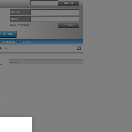
Hledej
Uživatel:
Heslo:
Nová registrace
Přihlásit
E PATRIA
DISKUSE
|
BLOG
4,61%
j
Reklama