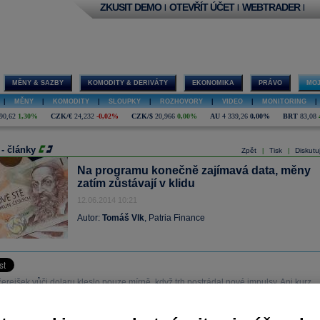
ZKUSIT DEMO
OTEVŘÍT ÚČET
WEBTRADER
|
|
|
MĚNY & SAZBY
KOMODITY & DERIVÁTY
EKONOMIKA
PRÁVO
MOJ
|
MĚNY
|
KOMODITY
|
SLOUPKY
|
ROZHOVORY
|
VIDEO
|
MONITORING
|
90,62
1,30%
CZK/€
24,232
-0,02%
CZK/$
20,966
0,00%
AU
4 339,26
0,00%
BRT
83,08
 - články
Zpět
Tisk
Diskutu
|
|
Na programu konečně zajímavá data, měny
zatím zůstávají v klidu
12.06.2014 10:21
Autor:
Tomáš Vlk
, Patria Finance
erejšek vůči dolaru kleslo pouze mírně, když trh postrádal nové impulsy. Ani kurz
 nepokračoval v dalším poklesu a naopak lehce korigoval.