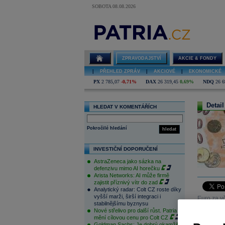
SOBOTA 08.08.2026
ZPRAVODAJSTVÍ
AKCIE & FONDY
|
PŘEHLED ZPRÁV
|
AKCIOVÉ
|
EKONOMICKÉ
PX
2 785,07
-0,71%
DAX
26 319,45
0,69%
NDQ
26 6
Detail
HLEDAT V KOMENTÁŘÍCH
Pokročilé hledání
hledat
INVESTIČNÍ DOPORUČENÍ
AstraZeneca jako sázka na
defenzivu mimo AI horečku
Arista Networks: AI může firmě
zajistit příznivý vítr do zad
Analytický radar: Colt CZ roste díky
vyšší marži, širší integraci i
Euro za vč
stabilnějšímu byznysu
dolar-jen
Nové střelivo pro další růst. Patria
mění cílovou cenu pro Colt CZ
Goldman Sachs: Je dobrý okamžik