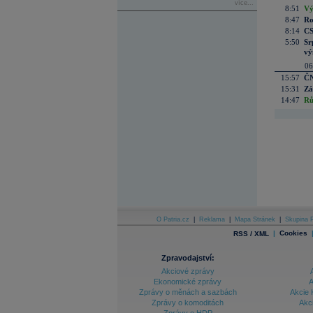
více...
8:51
Vý
8:47
Ro
8:14
CS
5:50
Sr
vý
06
15:57
ČN
15:31
Zá
14:47
Rů
O Patria.cz
|
Reklama
|
Mapa Stránek
|
Skupina P
|
Cookies
RSS / XML
Zpravodajství:
Akciové zprávy
Ekonomické zprávy
A
Zprávy o měnách a sazbách
Akcie 
Zprávy o komoditách
Akc