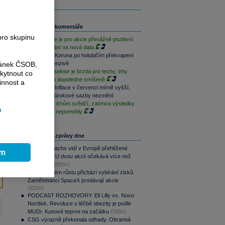
Související komentáře
pro skupinu
Závěr týdne je pro akcie převážně pozitivní
při vyčkávání na nová data
Rozbřesk: Koruna po holubičím překvapení
ránek ČSOB,
ČNB v defenzivě
Paměťový sektor je brzda pro techy, trhy
kytnout co
jsou na tom dopoledne smíšeně
innost a
Rozbřesk: Inflace v červenci mírně vyšší,
ČNB dnes úrokové sazby nezmění
Geopolitika trhům svědčí, zatímco výsledky
a
sentimentu nepomohly
Nejčtenější zprávy dne
Goldman Sachs vidí v Evropě přehlížené
ím
příležitosti. U dvou akcií očekává více než
100% růst
(855x)
Po raketovém růstu přichází vybírání zisků.
Zaměstnanci SpaceX prodávají akcie
(820x)
PODCAST ROZHOVORY: Eli Lilly vs. Novo
Nordisk. Revoluce v léčbě obezity je podle
MUDr. Kunové teprve na začátku
(599x)
CSG výrazně překonala odhady. Obranná