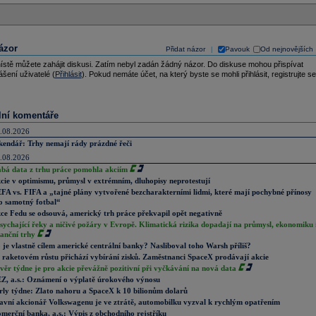
ázor
Přidat názor
Pavouk
Od nejnovějších
|
ístě můžete zahájit diskusi. Zatím nebyl zadán žádný názor. Do diskuse mohou přispívat
ášení uživatelé (
Přihlásit
). Pokud nemáte účet, na který byste se mohli přihlásit, registrujte se
lní komentáře
.08.2026
kendář: Trhy nemají rády prázdné řeči
.08.2026
abá data z trhu práce pomohla akciím
cie v optimismu, průmysl v extrémním, dluhopisy neprotestují
FA vs. FIFA a „tajné plány vytvořené bezcharakterními lidmi, které mají pochybné přínosy
o samotný fotbal“
ce Fedu se odsouvá, americký trh práce překvapil opět negativně
sychající řeky a ničivé požáry v Evropě. Klimatická rizika dopadají na průmysl, ekonomiku 
nanční trhy
 je vlastně cílem americké centrální banky? Nasliboval toho Warsh příliš?
 raketovém růstu přichází vybírání zisků. Zaměstnanci SpaceX prodávají akcie
věr týdne je pro akcie převážně pozitivní při vyčkávání na nová data
Z, a.s.: Oznámení o výplatě úrokového výnosu
rly týdne: Zlato nahoru a SpaceX k 10 bilionům dolarů
avní akcionář Volkswagenu je ve ztrátě, automobilku vyzval k rychlým opatřením
merční banka, a.s.: Výpis z obchodního rejstříku