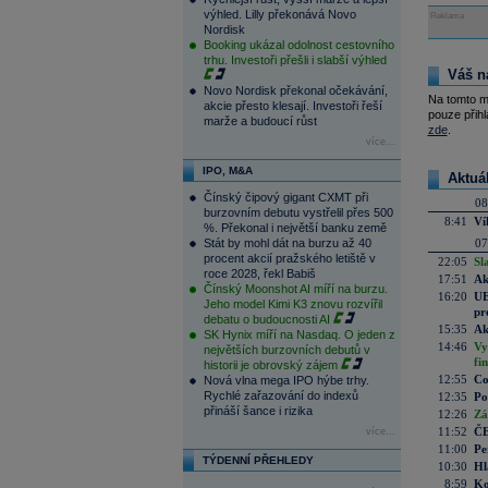
výhled. Lilly překonává Novo
Reklama
Nordisk
Booking ukázal odolnost cestovního
trhu. Investoři přešli i slabší výhled
Váš n
Novo Nordisk překonal očekávání,
Na tomto m
akcie přesto klesají. Investoři řeší
pouze přihl
marže a budoucí růst
zde
.
více...
IPO, M&A
Aktuá
Čínský čipový gigant CXMT při
08
burzovním debutu vystřelil přes 500
8:41
Ví
%. Překonal i největší banku země
Stát by mohl dát na burzu až 40
07
procent akcií pražského letiště v
22:05
Sl
roce 2028, řekl Babiš
17:51
Ak
Čínský Moonshot AI míří na burzu.
16:20
UE
Jeho model Kimi K3 znovu rozvířil
pr
debatu o budoucnosti AI
15:35
Ak
SK Hynix míří na Nasdaq. O jeden z
14:46
Vy
největších burzovních debutů v
fi
historii je obrovský zájem
12:55
Co
Nová vlna mega IPO hýbe trhy.
Rychlé zařazování do indexů
12:35
Po
přináší šance i rizika
12:26
Zá
11:52
ČE
více...
11:00
Pe
TÝDENNÍ PŘEHLEDY
10:30
Hl
8:59
Ko