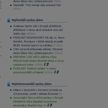
divize táhne růst, výhled potvrzen
(528x)
Víkendář: Trhy nemají rády prázdné řeči
(452x)
Nejčtenější zprávy týdne
Goldman Sachs vidí v Evropě přehlížené
příležitosti. U dvou akcií očekává více než
100% růst
(9084x)
PODCAST ROZHOVORY: Eli Lilly vs. Novo
Nordisk. Revoluce v léčbě obezity je podle
MUDr. Kunové teprve na začátku
(7132x)
CSG výrazně překonala odhady. Obranná
divize táhne růst, výhled potvrzen
(5202x)
PREVIEW: CSG míří k dalšímu růstu.
Klíčové bude tempo obranné divize a vývoj
zakázkové knihy
(4358x)
PODCAST Týdenní výhled: V centru
pozornosti AMD a Palantir
(4204x)
i
Nejdiskutovanější zprávy týdne
Inflace v eurozóně v červenci vzrostla na
2,9 procenta, uvedl v odhadu Eurostat
(5)
Vysychající řeky a ničivé požáry v Evropě.
Klimatická rizika dopadají na průmysl,
ekonomiku i finanční trhy
(4)