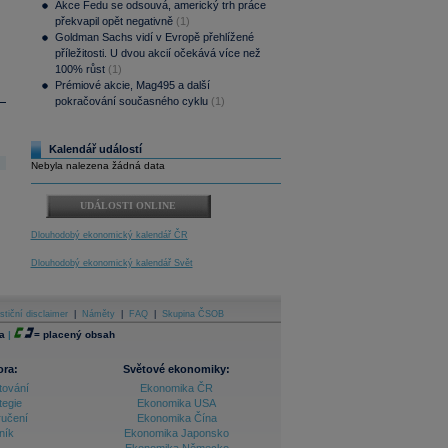
Akce Fedu se odsouvá, americký trh práce
překvapil opět negativně
(1)
Goldman Sachs vidí v Evropě přehlížené
příležitosti. U dvou akcií očekává více než
100% růst
(1)
Prémiové akcie, Mag495 a další
pokračování současného cyklu
(1)
Kalendář událostí
Nebyla nalezena žádná data
UDÁLOSTI ONLINE
Dlouhodobý ekonomický kalendář ČR
Dlouhodobý ekonomický kalendář Svět
stiční disclaimer
|
Náměty
|
FAQ
|
Skupina ČSOB
a
|
=
placený obsah
ora:
Světové ekonomiky:
tování
Ekonomika ČR
tegie
Ekonomika USA
ručení
Ekonomika Čína
ník
Ekonomika Japonsko