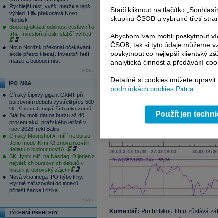
Rychlejší růst, vyšší marže a lepší
Stačí kliknout na tlačítko „Souhla
výhled. Lilly překonává Novo
skupinu ČSOB a vybrané třetí stran
Nordisk
Booking ukázal odolnost cestovního
trhu. Investoři přešli i slabší výhled
Abychom Vám mohli poskytnout víc
ČSOB, tak si tyto údaje můžeme vz
Novo Nordisk překonal očekávání,
poskytnout co nejlepší klientský zá
akcie přesto klesají. Investoři řeší
marže a budoucí růst
analytická činnost a předávání coo
více...
Detailně si cookies můžete upravit
IPO, M&A
podmínkách cookies Patria
.
Čínský čipový gigant CXMT při
burzovním debutu vystřelil přes 500
%. Překonal i největší banku země
Použít jen techn
Stát by mohl dát na burzu až 40
procent akcií pražského letiště v
roce 2028, řekl Babiš
Čínský Moonshot AI míří na burzu.
Jeho model Kimi K3 znovu rozvířil
debatu o budoucnosti AI
SK Hynix míří na Nasdaq. O jeden z
největších burzovních debutů v
historii je obrovský zájem
Nová vlna mega IPO hýbe trhy.
Rychlé zařazování do indexů
přináší šance i rizika
více...
Komentář:
Pro britskou libru zůstává zá
TÝDENNÍ PŘEHLEDY