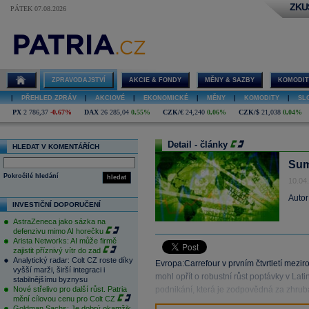
ZKU
PÁTEK 07.08.2026
ZPRAVODAJSTVÍ
AKCIE & FONDY
MĚNY & SAZBY
KOMODIT
|
PŘEHLED ZPRÁV
|
AKCIOVÉ
|
EKONOMICKÉ
|
MĚNY
|
KOMODITY
|
SL
PX
2 786,37
-0,67%
DAX
26 285,04
0,55%
CZK/€
24,240
0,06%
CZK/$
21,038
0,04%
Detail - články
HLEDAT V KOMENTÁŘÍCH
Sum
Pokročilé hledání
hledat
10.04
Autor
INVESTIČNÍ DOPORUČENÍ
AstraZeneca jako sázka na
defenzivu mimo AI horečku
Arista Networks: AI může firmě
zajistit příznivý vítr do zad
Analytický radar: Colt CZ roste díky
Evropa:Carrefour v prvním čtvrtletí mezir
vyšší marži, širší integraci i
mohl opřít o robustní růst poptávky v Lat
stabilnějšímu byznysu
Nové střelivo pro další růst. Patria
podnikání, která je zodpovědná za zhruba
mění cílovou cenu pro Colt CZ
Goldman Sachs: Je dobrý okamžik