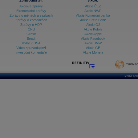
Zpravodajství:
Akcie:
Akciové zprávy
Akcie ČEZ
Ekonomické zprávy
Akcie NWR
Zprávy o měnách a sazbách
Akcie Komerční banka
Zprávy o komoditách
Akcie Erste Bank
Zprávy o HDP
Akcie O2
ČNB
Akcie Kofola
Grexit
Akcie Apple
Brexit
Akcie Facebook
Volby v USA
Akcie BMW
Video zpravodajství
Akcie GE
Investiční komentáře
Akcie Moneta
Tvorba apl