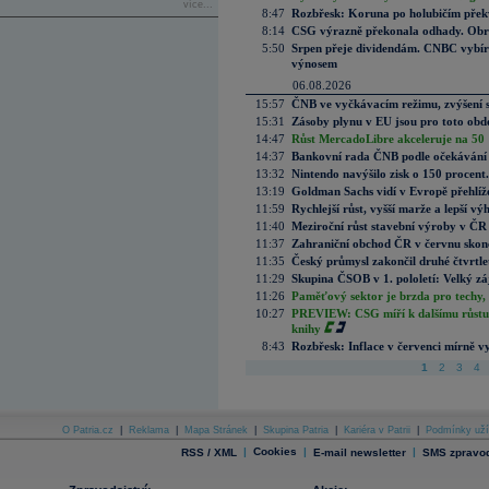
více...
8:47
Rozbřesk: Koruna po holubičím přek
8:14
CSG výrazně překonala odhady. Obran
5:50
Srpen přeje dividendám. CNBC vybírá
výnosem
06.08.2026
15:57
ČNB ve vyčkávacím režimu, zvýšení s
15:31
Zásoby plynu v EU jsou pro toto obdo
14:47
Růst MercadoLibre akceleruje na 50 %
14:37
Bankovní rada ČNB podle očekávání 
13:32
Nintendo navýšilo zisk o 150 procen
13:19
Goldman Sachs vidí v Evropě přehlíže
11:59
Rychlejší růst, vyšší marže a lepší v
11:40
Meziroční růst stavební výroby v ČR
11:37
Zahraniční obchod ČR v červnu skonč
11:35
Český průmysl zakončil druhé čtvrtlet
11:29
Skupina ČSOB v 1. pololetí: Velký zá
11:26
Paměťový sektor je brzda pro techy,
10:27
PREVIEW: CSG míří k dalšímu růstu.
knihy
8:43
Rozbřesk: Inflace v červenci mírně v
1
2
3
4
O Patria.cz
|
Reklama
|
Mapa Stránek
|
Skupina Patria
|
Kariéra v Patrii
|
Podmínky uží
|
Cookies
|
|
RSS / XML
E-mail newsletter
SMS zpravod