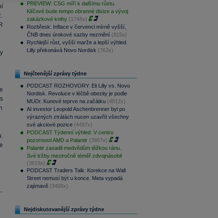
PREVIEW: CSG míří k dalšímu růstu.
í
Klíčové bude tempo obranné divize a vývoj
.
zakázkové knihy
(1748x)
R
Rozbřesk: Inflace v červenci mírně vyšší,
ČNB dnes úrokové sazby nezmění
(815x)
Rychlejší růst, vyšší marže a lepší výhled.
Lilly překonává Novo Nordisk
(763x)
y
Nejčtenější zprávy týdne
PODCAST ROZHOVORY: Eli Lilly vs. Novo
e
Nordisk. Revoluce v léčbě obezity je podle
s
MUDr. Kunové teprve na začátku
(4812x)
h
AI investor Leopold Aschenbrenner byl po
výrazných ztrátách nucen uzavřít všechny
své akciové pozice
(4497x)
PODCAST Týdenní výhled: V centru
.
pozornosti AMD a Palantir
(3987x)
e
Palantir zasadil medvědům těžkou ránu.
Své tržby meziročně téměř zdvojnásobil
(3819x)
PODCAST Traders Talk: Korekce na Wall
Street nemusí být u konce. Meta vypadá
zajímavě
(3408x)
Nejdiskutovanější zprávy týdne