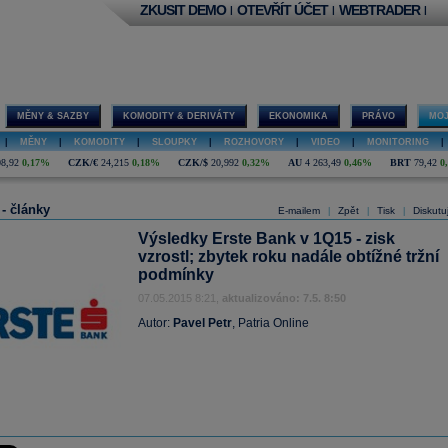
ZKUSIT DEMO
OTEVŘÍT ÚČET
WEBTRADER
|
|
|
MĚNY & SAZBY
KOMODITY & DERIVÁTY
EKONOMIKA
PRÁVO
MOJ
|
MĚNY
|
KOMODITY
|
SLOUPKY
|
ROZHOVORY
|
VIDEO
|
MONITORING
|
08,92
0,17%
CZK/€
24,215
0,18%
CZK/$
20,992
0,32%
AU
4 263,49
0,46%
BRT
79,42
0
 - články
E-mailem
Zpět
Tisk
Diskutu
|
|
|
Výsledky Erste Bank v 1Q15 - zisk
vzrostl; zbytek roku nadále obtížné tržní
podmínky
07.05.2015 8:21,
aktualizováno: 7.5. 8:50
Autor:
Pavel Petr
, Patria Online