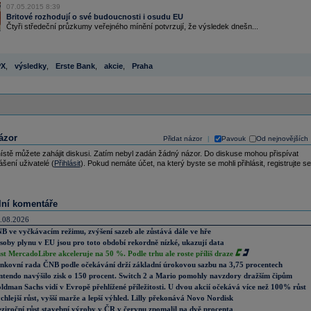
07.05.2015 8:39
Britové rozhodují o své budoucnosti i osudu EU
Čtyři středeční průzkumy veřejného mínění potvrzují, že výsledek dnešn...
PX
,
výsledky
,
Erste Bank
,
akcie
,
Praha
ázor
Přidat názor
Pavouk
Od nejnovějších
|
ístě můžete zahájit diskusi. Zatím nebyl zadán žádný názor. Do diskuse mohou přispívat
ášení uživatelé (
Přihlásit
). Pokud nemáte účet, na který byste se mohli přihlásit, registrujte se
lní komentáře
.08.2026
B ve vyčkávacím režimu, zvýšení sazeb ale zůstává dále ve hře
soby plynu v EU jsou pro toto období rekordně nízké, ukazují data
st MercadoLibre akceleruje na 50 %. Podle trhu ale roste příliš draze
nkovní rada ČNB podle očekávání drží základní úrokovou sazbu na 3,75 procentech
ntendo navýšilo zisk o 150 procent. Switch 2 a Mario pomohly navzdory dražším čipům
ldman Sachs vidí v Evropě přehlížené příležitosti. U dvou akcií očekává více než 100% růst
chlejší růst, vyšší marže a lepší výhled. Lilly překonává Novo Nordisk
ziroční růst stavební výroby v ČR v červnu zpomalil na dvě procenta