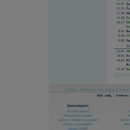
11:37
Za
11:35
Če
11:29
Sk
11:26
Pa
10:27
PR
kn
8:43
Ro
8:40
ČN
6:08
Ap
05
22:01
S&
18:03
Pr
16:05
PO
Ku
15:18
Bo
O Patria.cz
|
Reklama
|
Mapa Stránek
|
Skupina P
|
Cookies
RSS / XML
Zpravodajství:
Akciové zprávy
Ekonomické zprávy
A
Zprávy o měnách a sazbách
Akcie 
Zprávy o komoditách
Akc
Zprávy o HDP