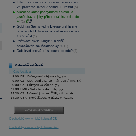
Inflace v eurozóně v červenci vzrostla na
2,9 procenta, uvedl v odhadu Eurostat
(5)
Microsoft smetl pochybnosti ze stolu a
jasně ukázal, jaký přínos mají investice do
AI
(2)
Goldman Sachs vidí v Evropě přehlížené
příležitosti. U dvou akcií očekává více než
100% růst
(1)
Prémiové akcie, Mag495 a další
pokračování současného cyklu
(1)
Definitivní proražení stoletého trendu?
(1)
Kalendář událostí
Čas
Událost
8:00
DE - Průmyslové objednávky, y/y
9:00
CZ - Obchodní bilance - nár. pojetí, mld. Kč
9:00
CZ - Průmyslová výroba, y/y
11:00
EMU - Maloobchodní tržby, y/y
14:30
CZ - Měnové jednání ČNB, zákl. sazba
14:30
USA - Nové žádosti o dávky v nezam.
UDÁLOSTI ONLINE
Dlouhodobý ekonomický kalendář ČR
Dlouhodobý ekonomický kalendář Svět