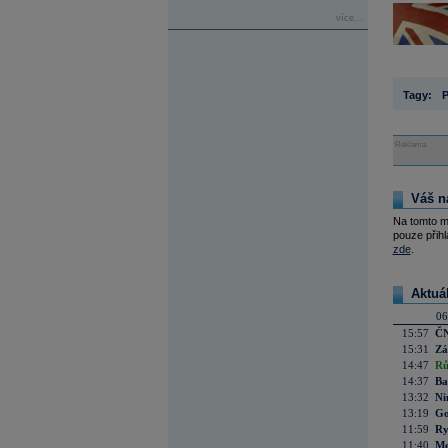
více...
Tagy:
Reklama
Váš n
Na tomto m
pouze přihl
zde
.
Aktuá
06
15:57
ČN
15:31
Zá
14:47
Rů
14:37
Ba
13:32
Ni
13:19
Go
11:59
Ry
11:40
Me