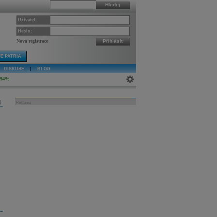
Hledej
Uživatel:
Heslo:
Nová registrace
Přihlásit
E PATRIA
DISKUSE
|
BLOG
,94%
j
Reklama