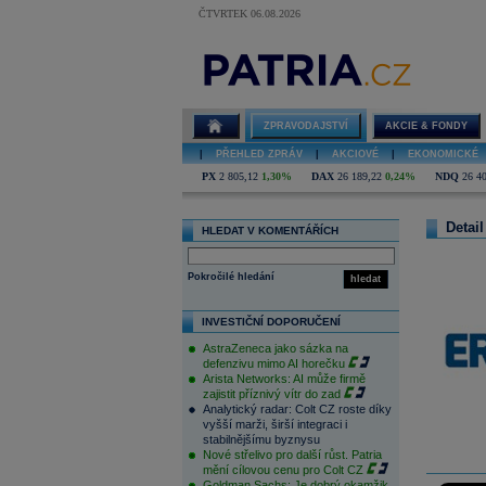
ČTVRTEK 06.08.2026
ZPRAVODAJSTVÍ
AKCIE & FONDY
|
PŘEHLED ZPRÁV
|
AKCIOVÉ
|
EKONOMICKÉ
PX
2 805,12
1,30%
DAX
26 189,22
0,24%
NDQ
26 4
Detail
HLEDAT V KOMENTÁŘÍCH
Pokročilé hledání
hledat
INVESTIČNÍ DOPORUČENÍ
AstraZeneca jako sázka na
defenzivu mimo AI horečku
Arista Networks: AI může firmě
zajistit příznivý vítr do zad
Analytický radar: Colt CZ roste díky
vyšší marži, širší integraci i
stabilnějšímu byznysu
Nové střelivo pro další růst. Patria
mění cílovou cenu pro Colt CZ
Goldman Sachs: Je dobrý okamžik