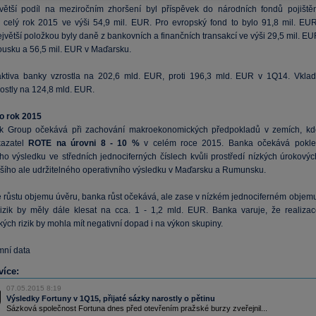
ětší podíl na meziročním zhoršení byl příspěvek do národních fondů pojištěn
 celý rok 2015 ve výši 54,9 mil. EUR. Pro evropský fond to bylo 91,8 mil. EUR
větší položkou byly daně z bankovních a finančních transakcí ve výši 29,5 mil. EU
ousku a 56,5 mil. EUR v Maďarsku.
ktiva banky vzrostla na 202,6 mld. EUR, proti 196,3 mld. EUR v 1Q14. Vklad
rostly na 124,8 mld. EUR.
o rok 2015
nk Group očekává při zachování makroekonomických předpokladů v zemích, kd
kazatel
ROTE na úrovni 8 - 10 %
v celém roce 2015. Banka očekává pokle
ího výsledku ve středních jednociferných číslech kvůli prostředí nízkých úrokovýc
žšího ale udržitelného operativního výsledku v Maďarsku a Rumunsku.
e růstu objemu úvěru, banka růst očekává, ale zase v nízkém jednociferném objemu
izik by měly dále klesat na cca. 1 - 1,2 mld. EUR. Banka varuje, že realizac
kých rizik by mohla mít negativní dopad i na výkon skupiny.
emní data
více:
07.05.2015 8:19
Výsledky Fortuny v 1Q15, přijaté sázky narostly o pětinu
Sázková společnost Fortuna dnes před otevřením pražské burzy zveřejnil...