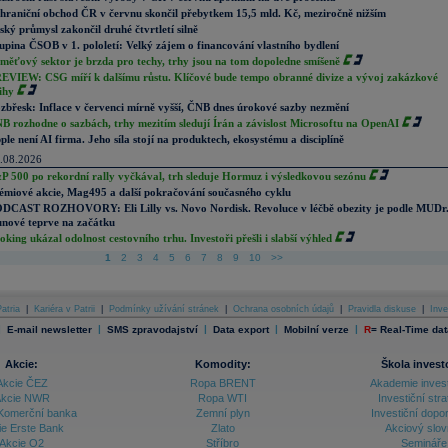
hraniční obchod ČR v červnu skončil přebytkem 15,5 mld. Kč, meziročně nižším
ský průmysl zakončil druhé čtvrtletí silně
upina ČSOB v 1. pololetí: Velký zájem o financování vlastního bydlení
měťový sektor je brzda pro techy, trhy jsou na tom dopoledne smíšeně
EVIEW: CSG míří k dalšímu růstu. Klíčové bude tempo obranné divize a vývoj zakázkové
ihy
zbřesk: Inflace v červenci mírně vyšší, ČNB dnes úrokové sazby nezmění
B rozhodne o sazbách, trhy mezitím sledují Írán a závislost Microsoftu na OpenAI
ple není AI firma. Jeho síla stojí na produktech, ekosystému a disciplíně
.08.2026
P 500 po rekordní rally vyčkával, trh sleduje Hormuz i výsledkovou sezónu
émiové akcie, Mag495 a další pokračování současného cyklu
DCAST ROZHOVORY: Eli Lilly vs. Novo Nordisk. Revoluce v léčbě obezity je podle MUDr
nové teprve na začátku
oking ukázal odolnost cestovního trhu. Investoři přešli i slabší výhled
1
2
3
4
5
6
7
8
9
10
>>
atria
|
Kariéra v Patrii
|
Podmínky užívání stránek
|
Ochrana osobních údajů
|
Pravidla diskuse
|
Inve
|
|
|
|
|
E-mail newsletter
SMS zpravodajství
Data export
Mobilní verze
R
=
Real-Time dat
Akcie:
Komodity:
Škola invest
Akcie ČEZ
Ropa BRENT
Akademie inves
kcie NWR
Ropa WTI
Investiční stra
Komerční banka
Zemní plyn
Investiční dopo
ie Erste Bank
Zlato
Akciový slov
Akcie O2
Stříbro
Semináře