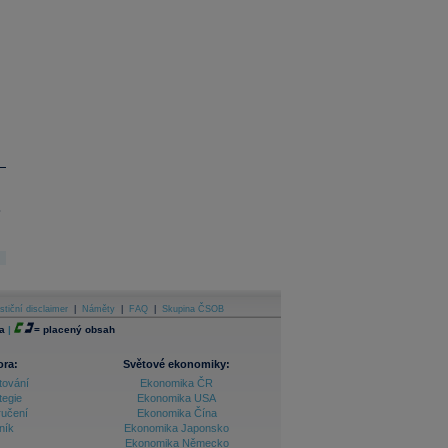
.
stiční disclaimer
|
Náměty
|
FAQ
|
Skupina ČSOB
a
|
=
placený obsah
ora:
Světové ekonomiky:
tování
Ekonomika ČR
tegie
Ekonomika USA
ručení
Ekonomika Čína
ník
Ekonomika Japonsko
Ekonomika Německo