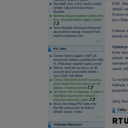
EUR. Nejv
Rychlejší růst, vyšší marže a lepší
výhled. Lilly překonává Novo
vkladů na
Nordisk
Druhou nej
Booking ukázal odolnost cestovního
trhu. Investoři přešli i slabší výhled
jen v Rak
Novo Nordisk překonal očekávání,
Celková a
akcie přesto klesají. Investoři řeší
marže a budoucí růst
klientů vz
více...
Výhled pr
IPO, M&A
Erste ba
Čínský čipový gigant CXMT při
působí u
burzovním debutu vystřelil přes 500
operativn
%. Překonal i největší banku země
Stát by mohl dát na burzu až 40
sazeb, ni
procent akcií pražského letiště v
roce 2028, řekl Babiš
Co se týč
Čínský Moonshot AI míří na burzu.
Jeho model Kimi K3 znovu rozvířil
Náklady r
debatu o budoucnosti AI
geopolitic
SK Hynix míří na Nasdaq. O jeden z
největších burzovních debutů v
historii je obrovský zájem
Zdroj: fir
Nová vlna mega IPO hýbe trhy.
Rychlé zařazování do indexů
Čtěte 
přináší šance i rizika
více...
TÝDENNÍ PŘEHLEDY