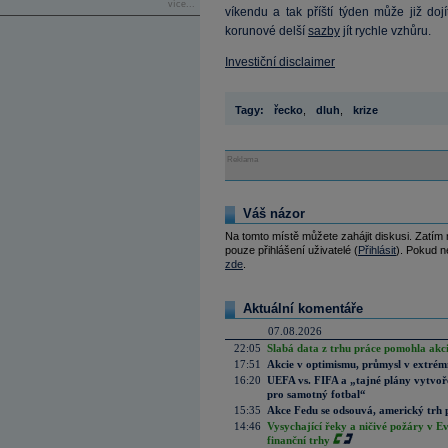
více...
víkendu a tak příští týden může již do
korunové delší
sazby
jít rychle vzhůru.
Investiční disclaimer
Tagy:
řecko
,
dluh
,
krize
Reklama
Váš názor
Na tomto místě můžete zahájit diskusi. Zatím
pouze přihlášení uživatelé (
Přihlásit
). Pokud ne
zde
.
Aktuální komentáře
07.08.2026
22:05
Slabá data z trhu práce pomohla akc
17:51
Akcie v optimismu, průmysl v extrémn
16:20
UEFA vs. FIFA a „tajné plány vytvoř
pro samotný fotbal“
15:35
Akce Fedu se odsouvá, americký trh 
14:46
Vysychající řeky a ničivé požáry v E
finanční trhy