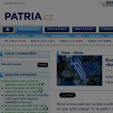
ZKU
SOBOTA 08.08.2026
ZPRAVODAJSTVÍ
AKCIE & FONDY
MĚNY & SAZBY
KOMODIT
|
PŘEHLED ZPRÁV
|
AKCIOVÉ
|
EKONOMICKÉ
|
MĚNY
|
KOMODITY
|
SL
PX
2 785,07
-0,71%
DAX
26 319,45
0,69%
CZK/€
24,224
-0,02%
CZK/$
20,959
0,00%
Detail - články
HLEDAT V KOMENTÁŘÍCH
Rozb
vík
Pokročilé hledání
hledat
26.06
INVESTIČNÍ DOPORUČENÍ
Autor
AstraZeneca jako sázka na
Patri
defenzivu mimo AI horečku
Arista Networks: AI může firmě
zajistit příznivý vítr do zad
Analytický radar: Colt CZ roste díky
vyšší marži, širší integraci i
stabilnějšímu byznysu
Řecká dohoda opět není na stole a pod
Nové střelivo pro další růst. Patria
od sebe spíše vzdalují. To od jedné z
mění cílovou cenu pro Colt CZ
Goldman Sachs: Je dobrý okamžik