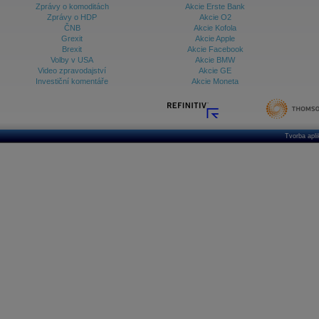
Zprávy o komoditách
Akcie Erste Bank
Zprávy o HDP
Akcie O2
ČNB
Akcie Kofola
Grexit
Akcie Apple
Brexit
Akcie Facebook
Volby v USA
Akcie BMW
Video zpravodajství
Akcie GE
Investiční komentáře
Akcie Moneta
Tvorba apl