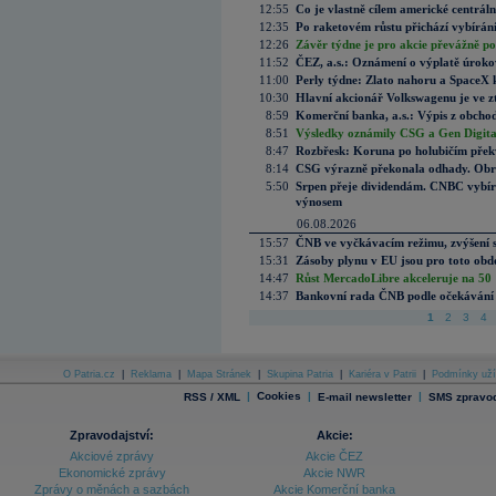
12:55
Co je vlastně cílem americké centrál
12:35
Po raketovém růstu přichází vybírán
12:26
Závěr týdne je pro akcie převážně po
11:52
ČEZ, a.s.: Oznámení o výplatě úrok
11:00
Perly týdne: Zlato nahoru a SpaceX 
10:30
Hlavní akcionář Volkswagenu je ve z
8:59
Komerční banka, a.s.: Výpis z obchod
8:51
Výsledky oznámily CSG a Gen Digital
8:47
Rozbřesk: Koruna po holubičím přek
8:14
CSG výrazně překonala odhady. Obran
5:50
Srpen přeje dividendám. CNBC vybírá
výnosem
06.08.2026
15:57
ČNB ve vyčkávacím režimu, zvýšení s
15:31
Zásoby plynu v EU jsou pro toto obdo
14:47
Růst MercadoLibre akceleruje na 50 %
14:37
Bankovní rada ČNB podle očekávání 
1
2
3
4
O Patria.cz
|
Reklama
|
Mapa Stránek
|
Skupina Patria
|
Kariéra v Patrii
|
Podmínky uží
|
Cookies
|
|
RSS / XML
E-mail newsletter
SMS zpravod
Zpravodajství:
Akcie:
Akciové zprávy
Akcie ČEZ
Ekonomické zprávy
Akcie NWR
Zprávy o měnách a sazbách
Akcie Komerční banka