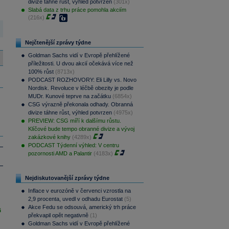
divize táhne růst, výhled potvrzen
(301x)
Slabá data z trhu práce pomohla akciím
(216x)
Nejčtenější zprávy týdne
Goldman Sachs vidí v Evropě přehlížené
příležitosti. U dvou akcií očekává více než
100% růst
(8713x)
PODCAST ROZHOVORY: Eli Lilly vs. Novo
Nordisk. Revoluce v léčbě obezity je podle
MUDr. Kunové teprve na začátku
(6854x)
CSG výrazně překonala odhady. Obranná
divize táhne růst, výhled potvrzen
(4975x)
PREVIEW: CSG míří k dalšímu růstu.
Klíčové bude tempo obranné divize a vývoj
zakázkové knihy
(4289x)
PODCAST Týdenní výhled: V centru
pozornosti AMD a Palantir
(4183x)
Nejdiskutovanější zprávy týdne
Inflace v eurozóně v červenci vzrostla na
2,9 procenta, uvedl v odhadu Eurostat
(5)
Akce Fedu se odsouvá, americký trh práce
i
překvapil opět negativně
(1)
Goldman Sachs vidí v Evropě přehlížené