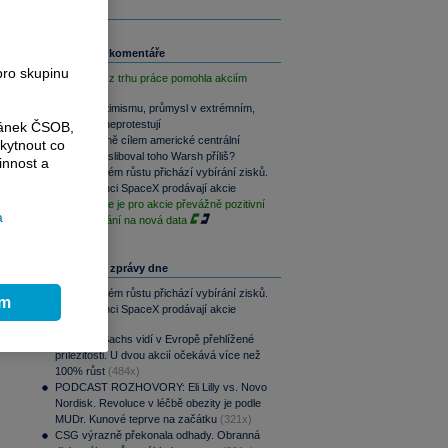
.
Související komentáře
ce
pro skupinu
Slabá data z trhu práce pomohla akciím
Akcie v optimismu, průmysl v extrémním,
y
dluhopisy neprotestují
ránek ČSOB,
0
Co je vlastně cílem americké centrální
kytnout co
banky? Nasliboval toho Warsh příliš?
innost a
Po raketovém růstu přichází vybírání zisků.
Zaměstnanci SpaceX prodávají akcie
o
Závěr týdne je pro akcie převážně pozitivní
a
při vyčkávání na nová data
Nejčtenější zprávy dne
Po raketovém růstu přichází vybírání zisků.
ím
Zaměstnanci SpaceX prodávají akcie
(511x)
Goldman Sachs vidí v Evropě přehlížené
příležitosti. U dvou akcií očekává více než
100% růst
(484x)
PODCAST ROZHOVORY: Eli Lilly vs. Novo
Nordisk. Revoluce v léčbě obezity je podle
MUDr. Kunové teprve na začátku
(321x)
CSG výrazně překonala odhady. Obranná