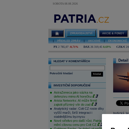
SOBOTA 08.08.2026
ZPRAVODAJSTVÍ
AKCIE & FONDY
|
PŘEHLED ZPRÁV
|
AKCIOVÉ
|
EKONOMICKÉ
PX
2 785,07
-0,71%
DAX
26 319,45
0,69%
CZK/€
24
Detail
HLEDAT V KOMENTÁŘÍCH
Pokročilé hledání
hledat
INVESTIČNÍ DOPORUČENÍ
AstraZeneca jako sázka na
defenzivu mimo AI horečku
Arista Networks: AI může firmě
zajistit příznivý vítr do zad
Analytický radar: Colt CZ roste díky
vyšší marži, širší integraci i
Indická l
stabilnějšímu byznysu
A320neo v
Nové střelivo pro další růst. Patria
víkendu p
mění cílovou cenu pro Colt CZ
Goldman Sachs: Je dobrý okamžik