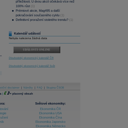
příležitosti. U dvou akcií očekává více než
100% růst
(1)
Prémiové akcie, Mag495 a další
pokračování současného cyklu
(1)
Definitivní proražení stoletého trendu?
(1)
Kalendář událostí
Nebyla nalezena žádná data
UDÁLOSTI ONLINE
Dlouhodobý ekonomický kalendář ČR
Dlouhodobý ekonomický kalendář Svět
stiční disclaimer
|
Náměty
|
FAQ
|
Skupina ČSOB
a
|
=
placený obsah
ora:
Světové ekonomiky:
tování
Ekonomika ČR
tegie
Ekonomika USA
ručení
Ekonomika Čína
ník
Ekonomika Japonsko
Ekonomika Německo