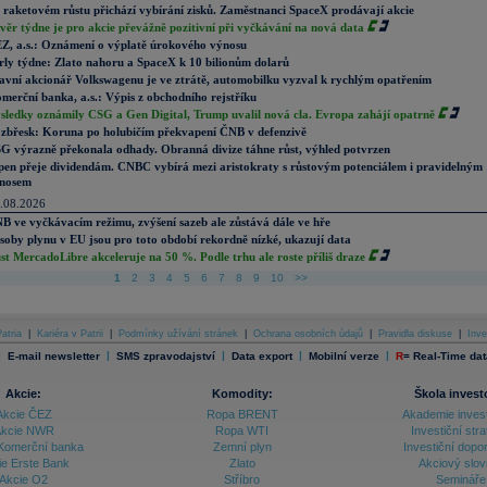
 raketovém růstu přichází vybírání zisků. Zaměstnanci SpaceX prodávají akcie
věr týdne je pro akcie převážně pozitivní při vyčkávání na nová data
Z, a.s.: Oznámení o výplatě úrokového výnosu
rly týdne: Zlato nahoru a SpaceX k 10 bilionům dolarů
avní akcionář Volkswagenu je ve ztrátě, automobilku vyzval k rychlým opatřením
merční banka, a.s.: Výpis z obchodního rejstříku
sledky oznámily CSG a Gen Digital, Trump uvalil nová cla. Evropa zahájí opatrně
zbřesk: Koruna po holubičím překvapení ČNB v defenzivě
G výrazně překonala odhady. Obranná divize táhne růst, výhled potvrzen
pen přeje dividendám. CNBC vybírá mezi aristokraty s růstovým potenciálem i pravidelným
nosem
.08.2026
B ve vyčkávacím režimu, zvýšení sazeb ale zůstává dále ve hře
soby plynu v EU jsou pro toto období rekordně nízké, ukazují data
st MercadoLibre akceleruje na 50 %. Podle trhu ale roste příliš draze
1
2
3
4
5
6
7
8
9
10
>>
atria
|
Kariéra v Patrii
|
Podmínky užívání stránek
|
Ochrana osobních údajů
|
Pravidla diskuse
|
Inve
|
|
|
|
|
E-mail newsletter
SMS zpravodajství
Data export
Mobilní verze
R
=
Real-Time dat
Akcie:
Komodity:
Škola invest
Akcie ČEZ
Ropa BRENT
Akademie inves
kcie NWR
Ropa WTI
Investiční stra
Komerční banka
Zemní plyn
Investiční dopo
ie Erste Bank
Zlato
Akciový slov
Akcie O2
Stříbro
Semináře