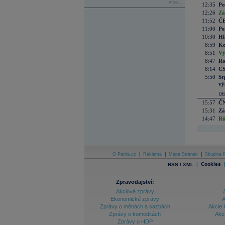
více...
12:35
Po
12:26
Zá
11:52
ČE
11:00
Pe
10:30
Hl
8:59
Ko
8:51
Vý
8:47
Ro
8:14
CS
5:50
Sr
vý
06
15:57
ČN
15:31
Zá
14:47
Rů
O Patria.cz
|
Reklama
|
Mapa Stránek
|
Skupina P
|
Cookies
RSS / XML
Zpravodajství:
Akciové zprávy
Ekonomické zprávy
A
Zprávy o měnách a sazbách
Akcie 
Zprávy o komoditách
Akc
Zprávy o HDP