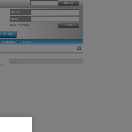
Hledej
Uživatel:
Heslo:
Nová registrace
Přihlásit
E PATRIA
DISKUSE
|
BLOG
j
Reklama
l
o
u