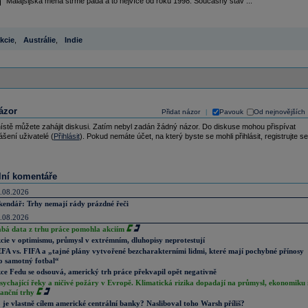
Malajsijská měna strmě padá a to nejvíce od roku 1998. Současný stav ...
kcie
,
Austrálie
,
Indie
ázor
Přidat názor
Pavouk
Od nejnovějších
|
ístě můžete zahájit diskusi. Zatím nebyl zadán žádný názor. Do diskuse mohou přispívat
ášení uživatelé (
Přihlásit
). Pokud nemáte účet, na který byste se mohli přihlásit, registrujte se
lní komentáře
.08.2026
kendář: Trhy nemají rády prázdné řeči
.08.2026
abá data z trhu práce pomohla akciím
cie v optimismu, průmysl v extrémním, dluhopisy neprotestují
FA vs. FIFA a „tajné plány vytvořené bezcharakterními lidmi, které mají pochybné přínosy
o samotný fotbal“
ce Fedu se odsouvá, americký trh práce překvapil opět negativně
sychající řeky a ničivé požáry v Evropě. Klimatická rizika dopadají na průmysl, ekonomiku 
nanční trhy
 je vlastně cílem americké centrální banky? Nasliboval toho Warsh příliš?