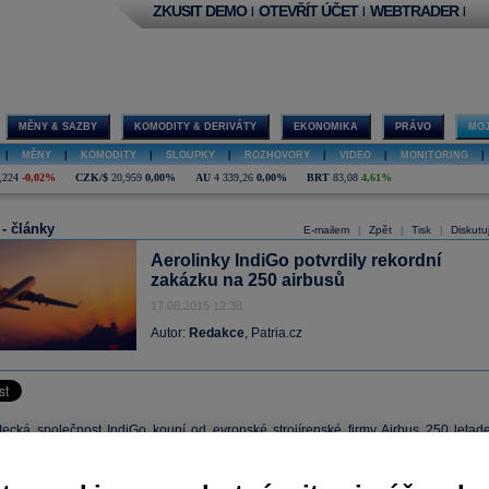
ZKUSIT DEMO
OTEVŘÍT ÚČET
WEBTRADER
|
|
|
MĚNY & SAZBY
KOMODITY & DERIVÁTY
EKONOMIKA
PRÁVO
MOJ
|
MĚNY
|
KOMODITY
|
SLOUPKY
|
ROZHOVORY
|
VIDEO
|
MONITORING
|
,224
-0,02%
CZK/$
20,959
0,00%
AU
4 339,26
0,00%
BRT
83,08
4,61%
 - články
E-mailem
Zpět
Tisk
Diskutu
|
|
|
Aerolinky IndiGo potvrdily rekordní
zakázku na 250 airbusů
17.08.2015 12:38
Autor:
Redakce
, Patria.cz
etecká společnost IndiGo koupí od evropské strojírenské firmy Airbus 250 letade
 katalogové hodnotě 26,55 miliardy
dolarů
. Airbus dnes oznámil, že aerolinky 
otvrdily svou předběžnou objednávku z loňského roku. Jde o největší jednorázovo