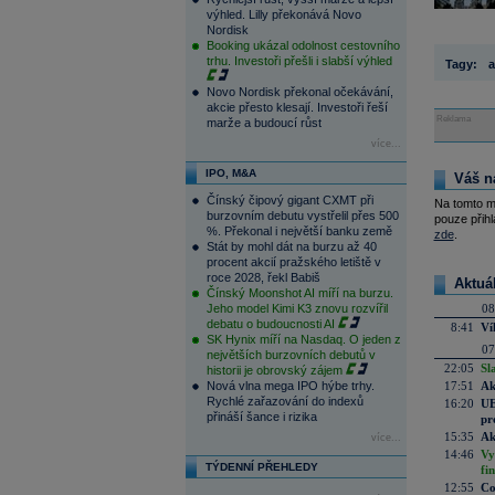
výhled. Lilly překonává Novo
Nordisk
Booking ukázal odolnost cestovního
trhu. Investoři přešli i slabší výhled
Tagy:
a
Novo Nordisk překonal očekávání,
akcie přesto klesají. Investoři řeší
Reklama
marže a budoucí růst
více...
IPO, M&A
Váš n
Čínský čipový gigant CXMT při
Na tomto m
burzovním debutu vystřelil přes 500
pouze přihl
%. Překonal i největší banku země
zde
.
Stát by mohl dát na burzu až 40
procent akcií pražského letiště v
roce 2028, řekl Babiš
Aktuá
Čínský Moonshot AI míří na burzu.
Jeho model Kimi K3 znovu rozvířil
08
debatu o budoucnosti AI
8:41
Ví
SK Hynix míří na Nasdaq. O jeden z
07
největších burzovních debutů v
22:05
Sl
historii je obrovský zájem
Nová vlna mega IPO hýbe trhy.
17:51
Ak
Rychlé zařazování do indexů
16:20
UE
přináší šance i rizika
pr
15:35
Ak
více...
14:46
Vy
TÝDENNÍ PŘEHLEDY
fi
12:55
Co