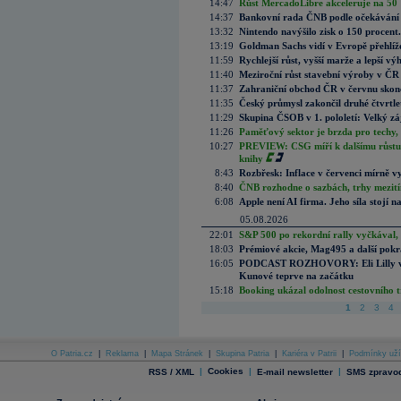
14:47
Růst MercadoLibre akceleruje na 50 %
14:37
Bankovní rada ČNB podle očekávání 
13:32
Nintendo navýšilo zisk o 150 procen
13:19
Goldman Sachs vidí v Evropě přehlíže
11:59
Rychlejší růst, vyšší marže a lepší v
11:40
Meziroční růst stavební výroby v ČR
11:37
Zahraniční obchod ČR v červnu skonč
11:35
Český průmysl zakončil druhé čtvrtlet
11:29
Skupina ČSOB v 1. pololetí: Velký zá
11:26
Paměťový sektor je brzda pro techy,
10:27
PREVIEW: CSG míří k dalšímu růstu.
knihy
8:43
Rozbřesk: Inflace v červenci mírně v
8:40
ČNB rozhodne o sazbách, trhy mezitím
6:08
Apple není AI firma. Jeho síla stojí n
05.08.2026
22:01
S&P 500 po rekordní rally vyčkával,
18:03
Prémiové akcie, Mag495 a další pokr
16:05
PODCAST ROZHOVORY: Eli Lilly vs. 
Kunové teprve na začátku
15:18
Booking ukázal odolnost cestovního trh
1
2
3
4
O Patria.cz
|
Reklama
|
Mapa Stránek
|
Skupina Patria
|
Kariéra v Patrii
|
Podmínky uží
|
Cookies
|
|
RSS / XML
E-mail newsletter
SMS zpravod