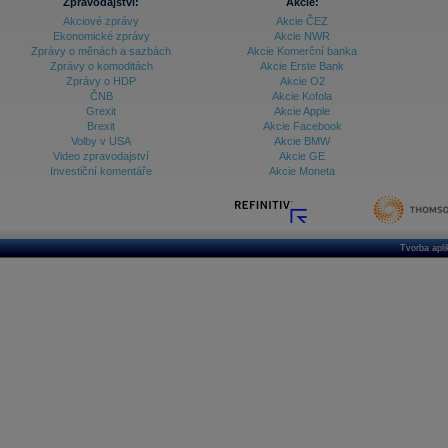
Zpravodajství:
Akcie:
Akciové zprávy
Akcie ČEZ
Ekonomické zprávy
Akcie NWR
Zprávy o měnách a sazbách
Akcie Komerční banka
Zprávy o komoditách
Akcie Erste Bank
Zprávy o HDP
Akcie O2
ČNB
Akcie Kofola
Grexit
Akcie Apple
Brexit
Akcie Facebook
Volby v USA
Akcie BMW
Video zpravodajství
Akcie GE
Investiční komentáře
Akcie Moneta
Tvorba apl