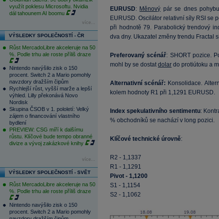
využít poklesu Microsoftu. Nvidia
EURUSD
:
Měnový
pár se dnes pohybuj
dál tahounem AI boomu
EURUSD. Oscilátor relativní síly RSI s
více...
při hodnotě 79. Parabolický trendový ind
VÝSLEDKY SPOLEČNOSTÍ - ČR
dva dny. Ukazatel změny trendu Fractal si
Růst MercadoLibre akceleruje na 50
%. Podle trhu ale roste příliš draze
Preferovaný scénář
: SHORT pozice. Po
mohl by se dostat
dolar
do protiútoku a mí
Nintendo navýšilo zisk o 150
procent. Switch 2 a Mario pomohly
navzdory dražším čipům
Alternativní scénář:
Konsolidace. Alter
Rychlejší růst, vyšší marže a lepší
kolem hodnoty R1 při 1,1291 EURUSD.
výhled. Lilly překonává Novo
Nordisk
Skupina ČSOB v 1. pololetí: Velký
Index spekulativního sentimentu
: Kont
zájem o financování vlastního
% obchodníků se nachází v long pozici.
bydlení
PREVIEW: CSG míří k dalšímu
růstu. Klíčové bude tempo obranné
Klíčové technické úrovně
:
divize a vývoj zakázkové knihy
R2 - 1,1337
více...
R1 - 1,1291
VÝSLEDKY SPOLEČNOSTÍ - SVĚT
Pivot - 1,1200
Růst MercadoLibre akceleruje na 50
S1 - 1,1154
%. Podle trhu ale roste příliš draze
S2 - 1,1062
Nintendo navýšilo zisk o 150
procent. Switch 2 a Mario pomohly
navzdory dražším čipům