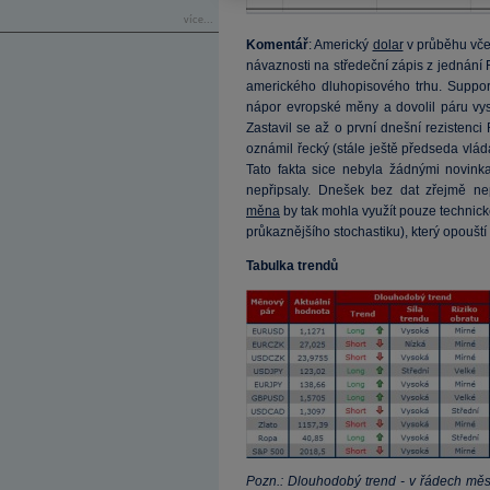
více...
Komentář
: Americký
dolar
v průběhu vče
návaznosti na středeční zápis z jednání
amerického dluhopisového trhu. Suppo
nápor evropské měny a dovolil páru v
Zastavil se až o první dnešní rezistenci
oznámil řecký (stále ještě předseda vlád
Tato fakta sice nebyla žádnými novinka
nepřipsaly. Dnešek bez dat zřejmě ne
měna
by tak mohla využít pouze technické
průkaznějšího stochastiku), který opouš
Tabulka trendů
Pozn.: Dlouhodobý trend - v řádech měs