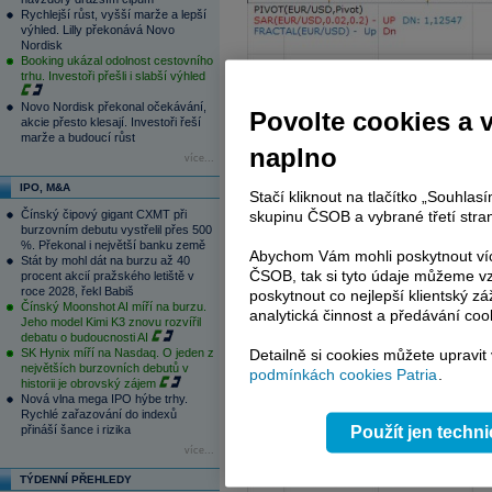
Rychlejší růst, vyšší marže a lepší
výhled. Lilly překonává Novo
Nordisk
Booking ukázal odolnost cestovního
trhu. Investoři přešli i slabší výhled
Novo Nordisk překonal očekávání,
Povolte cookies a 
akcie přesto klesají. Investoři řeší
marže a budoucí růst
naplno
více...
IPO, M&A
Stačí kliknout na tlačítko „Souhla
Čínský čipový gigant CXMT při
skupinu ČSOB a vybrané třetí stran
burzovním debutu vystřelil přes 500
%. Překonal i největší banku země
Abychom Vám mohli poskytnout víc
Stát by mohl dát na burzu až 40
ČSOB, tak si tyto údaje můžeme vz
procent akcií pražského letiště v
roce 2028, řekl Babiš
poskytnout co nejlepší klientský zá
Čínský Moonshot AI míří na burzu.
analytická činnost a předávání coo
Jeho model Kimi K3 znovu rozvířil
debatu o budoucnosti AI
SK Hynix míří na Nasdaq. O jeden z
Detailně si cookies můžete upravit
největších burzovních debutů v
podmínkách cookies Patria
.
historii je obrovský zájem
Nová vlna mega IPO hýbe trhy.
Rychlé zařazování do indexů
přináší šance i rizika
Použít jen techn
více...
TÝDENNÍ PŘEHLEDY