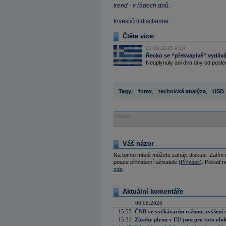
trend - v řádech dnů.
Investiční disclaimer
Čtěte více:
21.08.2015 9:10
Řecko se “překvapivě” vydává
Neuplynuly ani dva dny od posle
Tagy:
forex
,
technická analýza
,
USD
Reklama
Váš názor
Na tomto místě můžete zahájit diskusi. Zatím
pouze přihlášení uživatelé (
Přihlásit
). Pokud ne
zde
.
Aktuální komentáře
06.08.2026
15:57
ČNB ve vyčkávacím režimu, zvýšení s
15:31
Zásoby plynu v EU jsou pro toto obdo