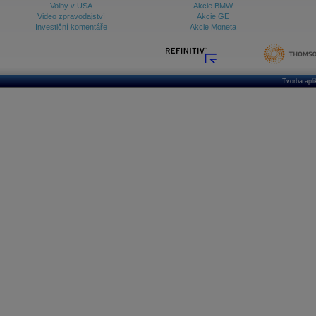
Volby v USA
Akcie BMW
Video zpravodajství
Akcie GE
Investiční komentáře
Akcie Moneta
Tvorba apl