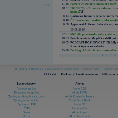
11:26
Paměťový sektor je brzda pro techy,
více...
10:27
PREVIEW: CSG míří k dalšímu růstu.
knihy
8:43
Rozbřesk: Inflace v červenci mírně v
8:40
ČNB rozhodne o sazbách, trhy mezitím
6:08
Apple není AI firma. Jeho síla stojí n
05.08.2026
22:01
S&P 500 po rekordní rally vyčkával,
18:03
Prémiové akcie, Mag495 a další pokr
16:05
PODCAST ROZHOVORY: Eli Lilly vs. 
Kunové teprve na začátku
15:18
Booking ukázal odolnost cestovního trh
1
2
3
4
O Patria.cz
|
Reklama
|
Mapa Stránek
|
Skupina Patria
|
Kariéra v Patrii
|
Podmínky uží
|
Cookies
|
|
RSS / XML
E-mail newsletter
SMS zpravod
Zpravodajství:
Akcie:
Akciové zprávy
Akcie ČEZ
Ekonomické zprávy
Akcie NWR
Zprávy o měnách a sazbách
Akcie Komerční banka
Zprávy o komoditách
Akcie Erste Bank
Zprávy o HDP
Akcie O2
ČNB
Akcie Kofola
Grexit
Akcie Apple
Brexit
Akcie Facebook