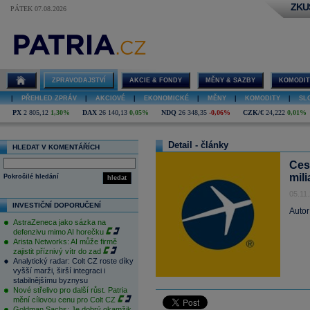
ZKU
PÁTEK 07.08.2026
ZPRAVODAJSTVÍ
AKCIE & FONDY
MĚNY & SAZBY
KOMODIT
|
PŘEHLED ZPRÁV
|
AKCIOVÉ
|
EKONOMICKÉ
|
MĚNY
|
KOMODITY
|
SL
PX
2 805,12
1,30%
DAX
26 140,13
0,05%
NDQ
26 348,35
-0,06%
CZK/€
24,222
0,01%
Detail - články
HLEDAT V KOMENTÁŘÍCH
Ces
mil
Pokročilé hledání
hledat
05.11
INVESTIČNÍ DOPORUČENÍ
Autor
AstraZeneca jako sázka na
defenzivu mimo AI horečku
Arista Networks: AI může firmě
zajistit příznivý vítr do zad
Analytický radar: Colt CZ roste díky
vyšší marži, širší integraci i
stabilnějšímu byznysu
Nové střelivo pro další růst. Patria
mění cílovou cenu pro Colt CZ
Goldman Sachs: Je dobrý okamžik