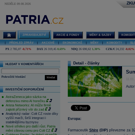
ZKU
NEDĚLE 09.08.2026
ZPRAVODAJSTVÍ
AKCIE & FONDY
MĚNY & SAZBY
KOMODIT
|
PŘEHLED ZPRÁV
|
AKCIOVÉ
|
EKONOMICKÉ
|
MĚNY
|
KOMODITY
|
SL
PX
2 785,07
-0,71%
DAX
26 319,45
0,69%
NDQ
26 690,62
1,30%
CZK/€
24,232
-0,02%
Detail - články
HLEDAT V KOMENTÁŘÍCH
Sum
Pokročilé hledání
hledat
11.01
Autor
INVESTIČNÍ DOPORUČENÍ
AstraZeneca jako sázka na
defenzivu mimo AI horečku
Arista Networks: AI může firmě
zajistit příznivý vítr do zad
Analytický radar: Colt CZ roste díky
vyšší marži, širší integraci i
Evropa:
stabilnějšímu byznysu
Nové střelivo pro další růst. Patria
Farmaceutik
Shire
(DIP)
převezme za 32
mění cílovou cenu pro Colt CZ
Goldman Sachs: Je dobrý okamžik