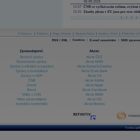
06.08.2026
15:57
ČNB ve vyčkávacím režimu, zvýšení s
15:31
Zásoby plynu v EU jsou pro toto obdo
1
2
3
4
O Patria.cz
|
Reklama
|
Mapa Stránek
|
Skupina Patria
|
Kariéra v Patrii
|
Podmínky uží
|
Cookies
|
|
RSS / XML
E-mail newsletter
SMS zpravod
Zpravodajství:
Akcie:
Akciové zprávy
Akcie ČEZ
Ekonomické zprávy
Akcie NWR
Zprávy o měnách a sazbách
Akcie Komerční banka
Zprávy o komoditách
Akcie Erste Bank
Zprávy o HDP
Akcie O2
ČNB
Akcie Kofola
Grexit
Akcie Apple
Brexit
Akcie Facebook
Volby v USA
Akcie BMW
Video zpravodajství
Akcie GE
Investiční komentáře
Akcie Moneta
Tvorba apl