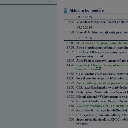
více...
Aktuální komentáře
09.08.2026
8:35
Víkendář: Nebojte se, Warsh ve skute
08.08.2026
8:41
Víkendář: Trhy nemají rády prázdné 
07.08.2026
22:05
Slabá data z trhu práce pomohla akc
17:51
Akcie v optimismu, průmysl v extrémn
16:20
UEFA vs. FIFA a „tajné plány vytvoř
pro samotný fotbal“
15:35
Akce Fedu se odsouvá, americký trh 
14:46
Vysychající řeky a ničivé požáry v E
finanční trhy
12:55
Co je vlastně cílem americké centrál
12:35
Po raketovém růstu přichází vybírán
12:26
Závěr týdne je pro akcie převážně po
11:52
ČEZ, a.s.: Oznámení o výplatě úrok
11:00
Perly týdne: Zlato nahoru a SpaceX 
10:30
Hlavní akcionář Volkswagenu je ve z
8:59
Komerční banka, a.s.: Výpis z obchod
8:51
Výsledky oznámily CSG a Gen Digital
8:47
Rozbřesk: Koruna po holubičím přek
8:14
CSG výrazně překonala odhady. Obran
5:50
Srpen přeje dividendám. CNBC vybírá
výnosem