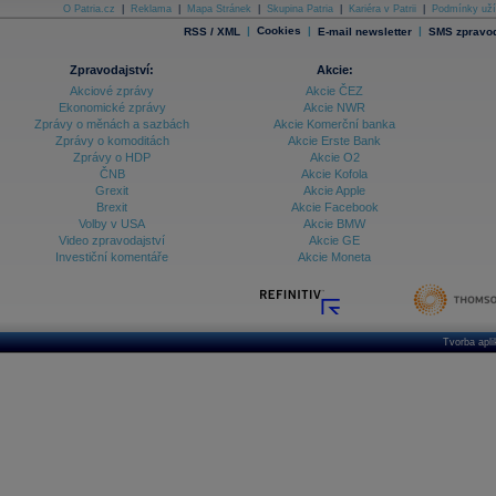
O Patria.cz
|
Reklama
|
Mapa Stránek
|
Skupina Patria
|
Kariéra v Patrii
|
Podmínky uží
|
Cookies
|
|
RSS / XML
E-mail newsletter
SMS zpravod
Zpravodajství:
Akcie:
Akciové zprávy
Akcie ČEZ
Ekonomické zprávy
Akcie NWR
Zprávy o měnách a sazbách
Akcie Komerční banka
Zprávy o komoditách
Akcie Erste Bank
Zprávy o HDP
Akcie O2
ČNB
Akcie Kofola
Grexit
Akcie Apple
Brexit
Akcie Facebook
Volby v USA
Akcie BMW
Video zpravodajství
Akcie GE
Investiční komentáře
Akcie Moneta
Tvorba apl