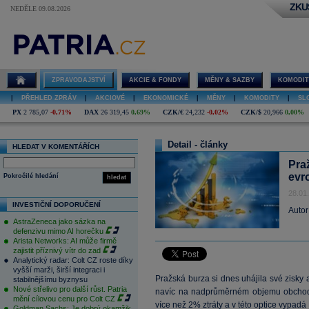
ZKU
NEDĚLE 09.08.2026
ZPRAVODAJSTVÍ
AKCIE & FONDY
MĚNY & SAZBY
KOMODIT
|
PŘEHLED ZPRÁV
|
AKCIOVÉ
|
EKONOMICKÉ
|
MĚNY
|
KOMODITY
|
SL
PX
2 785,07
-0,71%
DAX
26 319,45
0,69%
CZK/€
24,232
-0,02%
CZK/$
20,966
0,00%
Detail - články
HLEDAT V KOMENTÁŘÍCH
Pra
evr
Pokročilé hledání
hledat
28.01
INVESTIČNÍ DOPORUČENÍ
Autor
AstraZeneca jako sázka na
defenzivu mimo AI horečku
Arista Networks: AI může firmě
zajistit příznivý vítr do zad
Analytický radar: Colt CZ roste díky
vyšší marži, širší integraci i
Pražská burza si dnes uhájila své zisky
stabilnějšímu byznysu
Nové střelivo pro další růst. Patria
navíc na nadprůměrném objemu obchodů.
mění cílovou cenu pro Colt CZ
více než 2% ztráty a v této optice vypad
Goldman Sachs: Je dobrý okamžik