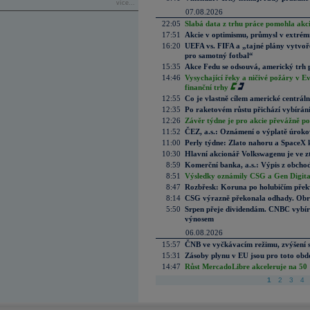
více...
07.08.2026
22:05
Slabá data z trhu práce pomohla akc
17:51
Akcie v optimismu, průmysl v extrémn
16:20
UEFA vs. FIFA a „tajné plány vytvoř
pro samotný fotbal“
15:35
Akce Fedu se odsouvá, americký trh 
14:46
Vysychající řeky a ničivé požáry v E
finanční trhy
12:55
Co je vlastně cílem americké centrál
12:35
Po raketovém růstu přichází vybírán
12:26
Závěr týdne je pro akcie převážně po
11:52
ČEZ, a.s.: Oznámení o výplatě úrok
11:00
Perly týdne: Zlato nahoru a SpaceX 
10:30
Hlavní akcionář Volkswagenu je ve z
8:59
Komerční banka, a.s.: Výpis z obchod
8:51
Výsledky oznámily CSG a Gen Digital
8:47
Rozbřesk: Koruna po holubičím přek
8:14
CSG výrazně překonala odhady. Obran
5:50
Srpen přeje dividendám. CNBC vybírá
výnosem
06.08.2026
15:57
ČNB ve vyčkávacím režimu, zvýšení s
15:31
Zásoby plynu v EU jsou pro toto obdo
14:47
Růst MercadoLibre akceleruje na 50 %
1
2
3
4