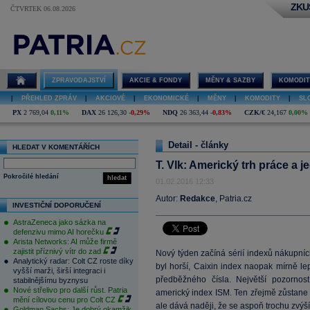
ZKU
ČTVRTEK 06.08.2026
ZPRAVODAJSTVÍ
AKCIE & FONDY
MĚNY & SAZBY
KOMODIT
|
PŘEHLED ZPRÁV
|
AKCIOVÉ
|
EKONOMICKÉ
|
MĚNY
|
KOMODITY
|
SL
PX
2 769,04
0,11%
DAX
26 126,30
-0,29%
NDQ
26 363,44
-0,83%
CZK/€
24,167
0,00%
Detail - články
HLEDAT V KOMENTÁŘÍCH
T. Vlk: Americký trh práce a 
Pokročilé hledání
hledat
01.02.2016 12:33
Autor:
Redakce
, Patria.cz
INVESTIČNÍ DOPORUČENÍ
AstraZeneca jako sázka na
defenzivu mimo AI horečku
Arista Networks: AI může firmě
zajistit příznivý vítr do zad
Nový týden začíná sérií indexů nákupníc
Analytický radar: Colt CZ roste díky
byl horší, Caixin index naopak mírně lep
vyšší marži, širší integraci i
předběžného čísla. Největší pozorno
stabilnějšímu byznysu
Nové střelivo pro další růst. Patria
americký index ISM. Ten zřejmě zůstane
mění cílovou cenu pro Colt CZ
ale dává naději, že se aspoň trochu zvýší
Goldman Sachs: Je dobrý okamžik