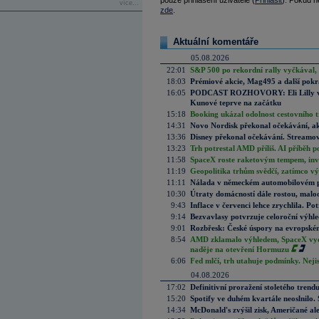
pouze přihlášení uživatelé (
Přihlásit
). Pokud ne
více...
zde
.
Aktuální komentáře
05.08.2026
22:01
S&P 500 po rekordní rally vyčkával,
18:03
Prémiové akcie, Mag495 a další pokr
16:05
PODCAST ROZHOVORY: Eli Lilly vs. 
Kunové teprve na začátku
15:18
Booking ukázal odolnost cestovního trh
14:31
Novo Nordisk překonal očekávání, akci
13:36
Disney překonal očekávání. Streamova
13:23
Trh potrestal AMD příliš. AI příběh p
11:58
SpaceX roste raketovým tempem, inves
11:19
Geopolitika trhům svědčí, zatímco v
11:11
Nálada v německém automobilovém prů
10:30
Útraty domácností dále rostou, malo
9:43
Inflace v červenci lehce zrychlila. Pot
9:14
Bezvavlasy potvrzuje celoroční výhl
9:01
Rozbřesk: České úspory na evropském
8:54
AMD zklamalo výhledem, SpaceX vydě
naděje na otevření Hormuzu
6:06
Fed mlčí, trh utahuje podmínky. Nejis
04.08.2026
17:02
Definitivní proražení stoletého trend
15:20
Spotify ve duhém kvartále neoslnilo. 
14:34
McDonald's zvýšil zisk, Američané ale