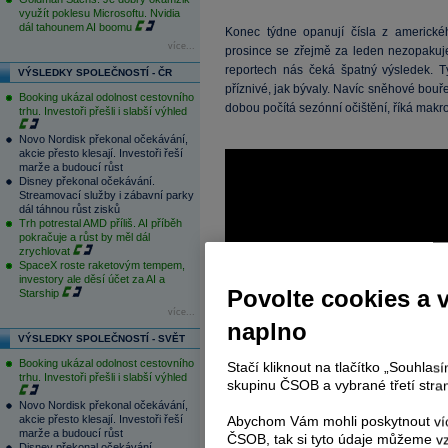
využít poklesu Microsoftu. Nvidia
dál tahounem AI boomu
Konec týdne opanují čísla z americkéh
více...
prosince se zřejmě za leden nezopakuj
reportech nás čeká špatný výsledek. 
VÝSLEDKY SPOLEČNOSTÍ - ČR
příznivé, jak bývaly. Navíc sněhové bouře
Booking ukázal odolnost cestovního
dobou počítá sezónní očištění, říká makr
trhu. Investoři přešli i slabší výhled
Novo Nordisk překonal očekávání,
akcie přesto klesají. Investoři řeší
marže a budoucí růst
Disney překonal očekávání.
Streamovací služby i zábavní parky
dál táhnou růst zisků
Trh potrestal AMD příliš. AI příběh
pokračuje a růst by měl dál
zrychlovat
SpaceX roste raketovým tempem,
investory ale děsí účet za AI a
Povolte cookies a 
Starship
více...
naplno
VÝSLEDKY SPOLEČNOSTÍ - SVĚT
Booking ukázal odolnost cestovního
Stačí kliknout na tlačítko „Souhla
trhu. Investoři přešli i slabší výhled
skupinu ČSOB a vybrané třetí stran
Novo Nordisk překonal očekávání,
akcie přesto klesají. Investoři řeší
Abychom Vám mohli poskytnout víc
marže a budoucí růst
ČSOB, tak si tyto údaje můžeme vz
Disney překonal očekávání.