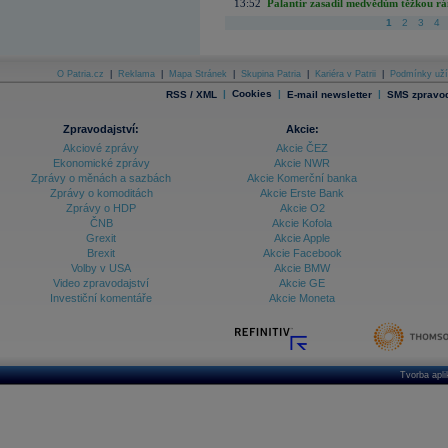
13:52
Palantir zasadil medvědům těžkou rá
1
2
3
4
O Patria.cz
|
Reklama
|
Mapa Stránek
|
Skupina Patria
|
Kariéra v Patrii
|
Podmínky uží
|
Cookies
|
|
RSS / XML
E-mail newsletter
SMS zpravod
Zpravodajství:
Akcie:
Akciové zprávy
Akcie ČEZ
Ekonomické zprávy
Akcie NWR
Zprávy o měnách a sazbách
Akcie Komerční banka
Zprávy o komoditách
Akcie Erste Bank
Zprávy o HDP
Akcie O2
ČNB
Akcie Kofola
Grexit
Akcie Apple
Brexit
Akcie Facebook
Volby v USA
Akcie BMW
Video zpravodajství
Akcie GE
Investiční komentáře
Akcie Moneta
Tvorba apl