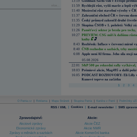
13:19
Goldman Sachs vidí v Evropě přehlíže
11:59
Rychlejší růst, vyšší marže a lepší v
více...
11:40
Meziroční růst stavební výroby v ČR
11:37
Zahraniční obchod ČR v červnu skonč
11:35
Český průmysl zakončil druhé čtvrtlet
11:29
Skupina ČSOB v 1. pololetí: Velký zá
11:26
Paměťový sektor je brzda pro techy,
10:27
PREVIEW: CSG míří k dalšímu růstu.
knihy
8:43
Rozbřesk: Inflace v červenci mírně v
8:40
ČNB rozhodne o sazbách, trhy mezitím
6:08
Apple není AI firma. Jeho síla stojí n
05.08.2026
22:01
S&P 500 po rekordní rally vyčkával,
18:03
Prémiové akcie, Mag495 a další pokr
16:05
PODCAST ROZHOVORY: Eli Lilly vs. 
Kunové teprve na začátku
1
2
3
4
O Patria.cz
|
Reklama
|
Mapa Stránek
|
Skupina Patria
|
Kariéra v Patrii
|
Podmínky uží
|
Cookies
|
|
RSS / XML
E-mail newsletter
SMS zpravod
Zpravodajství:
Akcie:
Akciové zprávy
Akcie ČEZ
Ekonomické zprávy
Akcie NWR
Zprávy o měnách a sazbách
Akcie Komerční banka