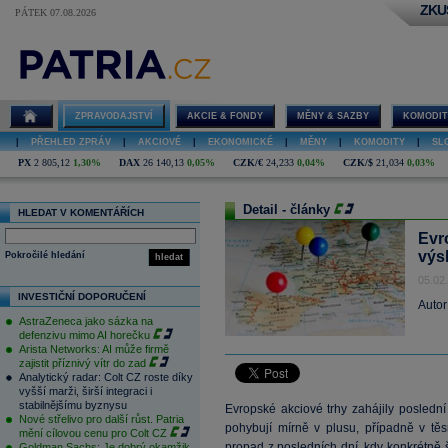
ZKU
PÁTEK 07.08.2026
ZPRAVODAJSTVÍ
AKCIE & FONDY
MĚNY & SAZBY
KOMODIT
|
PŘEHLED ZPRÁV
|
AKCIOVÉ
|
EKONOMICKÉ
|
MĚNY
|
KOMODITY
|
SL
PX
2 805,12
1,30%
DAX
26 140,13
0,05%
CZK/€
24,233
0,04%
CZK/$
21,034
0,03%
Detail - články
HLEDAT V KOMENTÁŘÍCH
Evr
výs
Pokročilé hledání
hledat
05.02
INVESTIČNÍ DOPORUČENÍ
Autor
AstraZeneca jako sázka na
defenzivu mimo AI horečku
Arista Networks: AI může firmě
zajistit příznivý vítr do zad
Analytický radar: Colt CZ roste díky
vyšší marži, širší integraci i
stabilnějšímu byznysu
Evropské akciové trhy zahájily posledn
Nové střelivo pro další růst. Patria
pohybují mírně v plusu, případně v těsn
mění cílovou cenu pro Colt CZ
propad z posledních dní, kdy konkrétně š
Goldman Sachs: Je dobrý okamžik