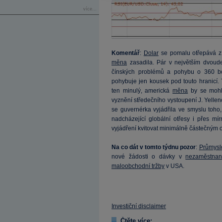
více...
Komentář
:
Dolar
se pomalu otřepává z 
měna
zasadila. Pár v největším dvoud
čínských problémů a pohybu o 360 b
pohybuje jen kousek pod touto hranicí.
ten minulý, americká
měna
by se mohl
vyznění středečního vystoupení J. Yell
se guvernérka vyjádřila ve smyslu toho
nadcházející globální otřesy i přes mí
vyjádření kvitovat minimálně částečným 
Na co dát v tomto týdnu pozor
:
Průmysl
nové žádosti o dávky v
nezaměstnan
maloobchodní tržby
v USA.
Investiční disclaimer
Čtěte více: