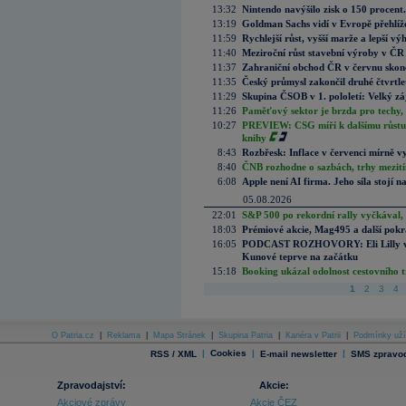
13:32
Nintendo navýšilo zisk o 150 procen
13:19
Goldman Sachs vidí v Evropě přehlíže
11:59
Rychlejší růst, vyšší marže a lepší v
11:40
Meziroční růst stavební výroby v ČR
11:37
Zahraniční obchod ČR v červnu skonč
11:35
Český průmysl zakončil druhé čtvrtlet
11:29
Skupina ČSOB v 1. pololetí: Velký zá
11:26
Paměťový sektor je brzda pro techy,
10:27
PREVIEW: CSG míří k dalšímu růstu.
knihy
8:43
Rozbřesk: Inflace v červenci mírně v
8:40
ČNB rozhodne o sazbách, trhy mezitím
6:08
Apple není AI firma. Jeho síla stojí n
05.08.2026
22:01
S&P 500 po rekordní rally vyčkával,
18:03
Prémiové akcie, Mag495 a další pokr
16:05
PODCAST ROZHOVORY: Eli Lilly vs. 
Kunové teprve na začátku
15:18
Booking ukázal odolnost cestovního trh
1
2
3
4
O Patria.cz
|
Reklama
|
Mapa Stránek
|
Skupina Patria
|
Kariéra v Patrii
|
Podmínky uží
|
Cookies
|
|
RSS / XML
E-mail newsletter
SMS zpravod
Zpravodajství:
Akcie:
Akciové zprávy
Akcie ČEZ