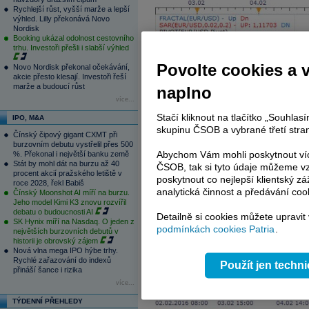
Rychlejší růst, vyšší marže a lepší
výhled. Lilly překonává Novo
Nordisk
Booking ukázal odolnost cestovního
trhu. Investoři přešli i slabší výhled
Povolte cookies a 
Novo Nordisk překonal očekávání,
akcie přesto klesají. Investoři řeší
marže a budoucí růst
naplno
více...
Stačí kliknout na tlačítko „Souhla
IPO, M&A
skupinu ČSOB a vybrané třetí stran
Čínský čipový gigant CXMT při
burzovním debutu vystřelil přes 500
Abychom Vám mohli poskytnout víc
%. Překonal i největší banku země
Stát by mohl dát na burzu až 40
ČSOB, tak si tyto údaje můžeme vz
procent akcií pražského letiště v
poskytnout co nejlepší klientský zá
roce 2028, řekl Babiš
analytická činnost a předávání coo
Čínský Moonshot AI míří na burzu.
Jeho model Kimi K3 znovu rozvířil
debatu o budoucnosti AI
Detailně si cookies můžete upravit
SK Hynix míří na Nasdaq. O jeden z
podmínkách cookies Patria
.
největších burzovních debutů v
historii je obrovský zájem
Nová vlna mega IPO hýbe trhy.
Rychlé zařazování do indexů
Použít jen techn
přináší šance i rizika
více...
TÝDENNÍ PŘEHLEDY