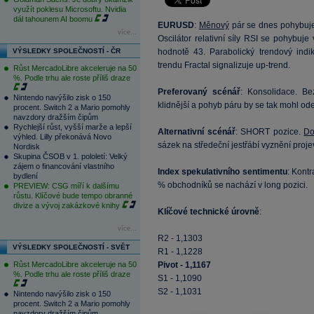
využít poklesu Microsoftu. Nvidia
dál tahounem AI boomu
EURUSD
:
Měnový
pár se dnes pohybuj
více...
Oscilátor relativní síly RSI se pohybuj
VÝSLEDKY SPOLEČNOSTÍ - ČR
hodnotě 43. Parabolický trendový indi
trendu Fractal signalizuje up-trend.
Růst MercadoLibre akceleruje na 50
%. Podle trhu ale roste příliš draze
Preferovaný scénář
: Konsolidace. B
Nintendo navýšilo zisk o 150
klidnější a pohyb páru by se tak mohl ode
procent. Switch 2 a Mario pomohly
navzdory dražším čipům
Rychlejší růst, vyšší marže a lepší
Alternativní scénář
: SHORT pozice.
Do
výhled. Lilly překonává Novo
sázek na středeční jestřábí vyznění proje
Nordisk
Skupina ČSOB v 1. pololetí: Velký
zájem o financování vlastního
Index spekulativního sentimentu
: Kont
bydlení
% obchodníků se nachází v long pozici.
PREVIEW: CSG míří k dalšímu
růstu. Klíčové bude tempo obranné
divize a vývoj zakázkové knihy
Klíčové technické úrovně
:
více...
R2 - 1,1303
VÝSLEDKY SPOLEČNOSTÍ - SVĚT
R1 - 1,1228
Růst MercadoLibre akceleruje na 50
Pivot - 1,1167
%. Podle trhu ale roste příliš draze
S1 - 1,1090
S2 - 1,1031
Nintendo navýšilo zisk o 150
procent. Switch 2 a Mario pomohly
navzdory dražším čipům