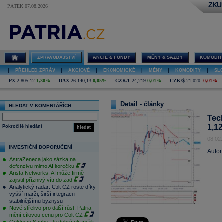
ZKU
PÁTEK 07.08.2026
ZPRAVODAJSTVÍ
AKCIE & FONDY
MĚNY & SAZBY
KOMODIT
|
PŘEHLED ZPRÁV
|
AKCIOVÉ
|
EKONOMICKÉ
|
MĚNY
|
KOMODITY
|
SL
PX
2 805,12
1,30%
DAX
26 140,13
0,05%
CZK/€
24,219
0,01%
CZK/$
21,020
-0,01%
Detail - články
HLEDAT V KOMENTÁŘÍCH
Tec
1,1
Pokročilé hledání
hledat
08.02
INVESTIČNÍ DOPORUČENÍ
Autor
AstraZeneca jako sázka na
defenzivu mimo AI horečku
Arista Networks: AI může firmě
zajistit příznivý vítr do zad
Analytický radar: Colt CZ roste díky
vyšší marži, širší integraci i
stabilnějšímu byznysu
Nové střelivo pro další růst. Patria
mění cílovou cenu pro Colt CZ
Goldman Sachs: Je dobrý okamžik