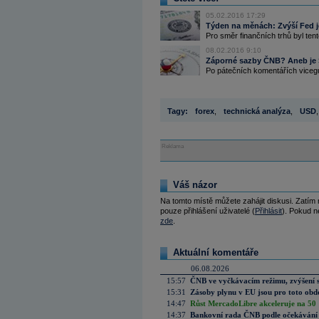
05.02.2016 17:29
Týden na měnách: Zvýší Fed j
Pro směr finančních trhů byl ten
08.02.2016 9:10
Záporné sazby ČNB? Aneb je 
Po pátečních komentářích viceg
Tagy:
forex
,
technická analýza
,
USD
,
Reklama
Váš názor
Na tomto místě můžete zahájit diskusi. Zatím
pouze přihlášení uživatelé (
Přihlásit
). Pokud ne
zde
.
Aktuální komentáře
06.08.2026
15:57
ČNB ve vyčkávacím režimu, zvýšení s
15:31
Zásoby plynu v EU jsou pro toto obdo
14:47
Růst MercadoLibre akceleruje na 50 %
14:37
Bankovní rada ČNB podle očekávání 