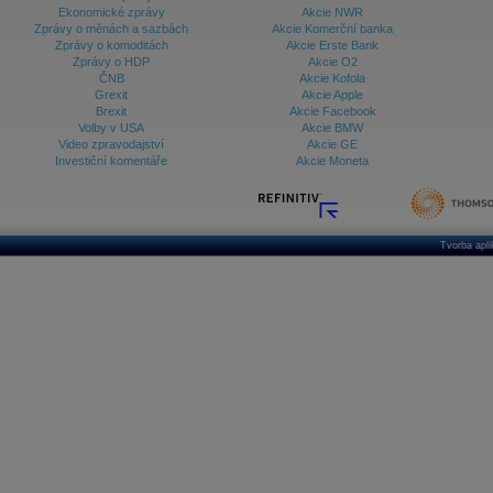
Ekonomické zprávy
Akcie NWR
Zprávy o měnách a sazbách
Akcie Komerční banka
Zprávy o komoditách
Akcie Erste Bank
Zprávy o HDP
Akcie O2
ČNB
Akcie Kofola
Grexit
Akcie Apple
Brexit
Akcie Facebook
Volby v USA
Akcie BMW
Video zpravodajství
Akcie GE
Investiční komentáře
Akcie Moneta
Tvorba apl