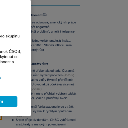
Související komentáře
Akce Fedu se odsouvá, americký trh práce
překvapil opět negativně
Nový „největší problém“, umělá inteligence
pro skupinu
a Fed
Trhy věří v jedno velké tentokrát jinak…
Česko v roce 2026: Stabilní inflace, silná
koruna, opatrný růst
ránek ČSOB,
kytnout co
innost a
Nejčtenější zprávy dne
CSG výrazně překonala odhady. Obranná
divize táhne růst, výhled potvrzen
(4529x)
a
Goldman Sachs vidí v Evropě přehlížené
příležitosti. U dvou akcií očekává více než
100% růst
(2700x)
Po raketovém růstu přichází vybírání zisků.
Zaměstnanci SpaceX prodávají akcie
ím
(2519x)
Hlavní akcionář Volkswagenu je ve ztrátě,
automobilku vyzval k rychlým opatřením
(2024x)
Srpen přeje dividendám. CNBC vybírá mezi
aristokraty s růstovým potenciálem i