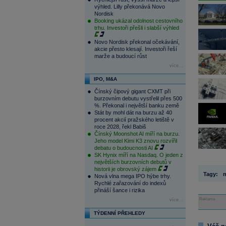
výhled. Lilly překonává Novo
Nordisk
Booking ukázal odolnost cestovního
trhu. Investoři přešli i slabší výhled
Novo Nordisk překonal očekávání,
akcie přesto klesají. Investoři řeší
marže a budoucí růst
více...
IPO, M&A
Čínský čipový gigant CXMT při
burzovním debutu vystřelil přes 500
%. Překonal i největší banku země
Stát by mohl dát na burzu až 40
procent akcií pražského letiště v
roce 2028, řekl Babiš
Čínský Moonshot AI míří na burzu.
Jeho model Kimi K3 znovu rozvířil
debatu o budoucnosti AI
SK Hynix míří na Nasdaq. O jeden z
největších burzovních debutů v
historii je obrovský zájem
Tagy:
n
Nová vlna mega IPO hýbe trhy.
Rychlé zařazování do indexů
přináší šance i rizika
Reklama
více...
TÝDENNÍ PŘEHLEDY