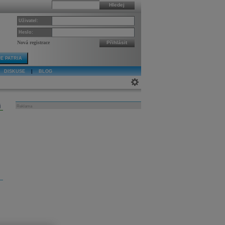
Hledej
Uživatel:
Heslo:
Nová registrace
Přihlásit
E PATRIA
DISKUSE
|
BLOG
j
Reklama