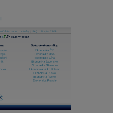
stiční disclaimer
|
Náměty
|
FAQ
|
Skupina ČSOB
a
|
=
placený obsah
ora:
Světové ekonomiky:
tování
Ekonomika ČR
tegie
Ekonomika USA
ručení
Ekonomika Čína
ník
Ekonomika Japonsko
Ekonomika Německo
lačka
Ekonomika Velká Británie
Ekonomika Rusko
Ekonomika Řecko
Ekonomika Francie