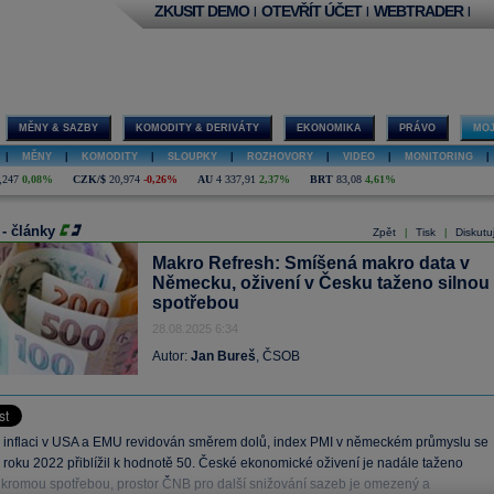
ZKUSIT DEMO
OTEVŘÍT ÚČET
WEBTRADER
|
|
|
MĚNY & SAZBY
KOMODITY & DERIVÁTY
EKONOMIKA
PRÁVO
MOJ
|
MĚNY
|
KOMODITY
|
SLOUPKY
|
ROZHOVORY
|
VIDEO
|
MONITORING
|
,247
0,08%
CZK/$
20,974
-0,26%
AU
4 337,91
2,37%
BRT
83,08
4,61%
 - články
Zpět
Tisk
Diskutu
|
|
Makro Refresh: Smíšená makro data v
Německu, oživení v Česku taženo silnou
spotřebou
28.08.2025 6:34
Autor:
Jan Bureš
, ČSOB
 inflaci v USA a EMU revidován směrem dolů, index PMI v německém průmyslu se
 roku 2022 přiblížil k hodnotě 50. České ekonomické oživení je nadále taženo
ukromou spotřebou, prostor ČNB pro další snižování sazeb je omezený a