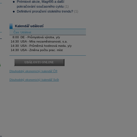
Prémiové akcie, Mag495 a další
pokračování současného cyklu
(1)
Definitivní proražení stoletého trendu?
(1)
Kalendář událostí
Čas
Událost
8:00
DE - Průmyslová výroba, y/y
14:30
USA - Míra nezaměstnanosti, s.a.
14:30
USA - Průměrná hodinová mzda, y/y
14:30
USA - Změna počtu prac. míst
UDÁLOSTI ONLINE
i
Dlouhodobý ekonomický kalendář ČR
Dlouhodobý ekonomický kalendář Svět