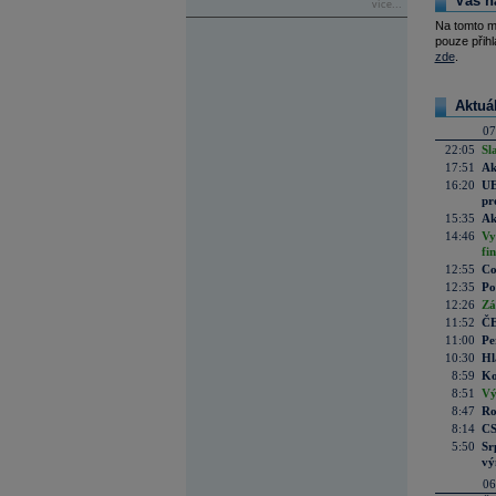
Váš n
více...
Na tomto m
pouze přihl
zde
.
Aktuá
07
22:05
Sl
17:51
Ak
16:20
UE
pr
15:35
Ak
14:46
Vy
fi
12:55
Co
12:35
Po
12:26
Zá
11:52
ČE
11:00
Pe
10:30
Hl
8:59
Ko
8:51
Vý
8:47
Ro
8:14
CS
5:50
Sr
vý
06