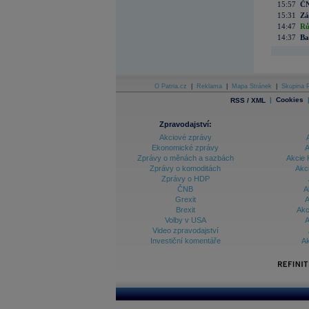
15:57
ČN
15:31
Zá
14:47
Rů
14:37
Ba
O Patria.cz
|
Reklama
|
Mapa Stránek
|
Skupina P
|
Cookies
RSS / XML
Zpravodajství:
Akciové zprávy
Ekonomické zprávy
A
Zprávy o měnách a sazbách
Akcie 
Zprávy o komoditách
Akc
Zprávy o HDP
ČNB
A
Grexit
A
Brexit
Akc
Volby v USA
A
Video zpravodajství
Investiční komentáře
Ak