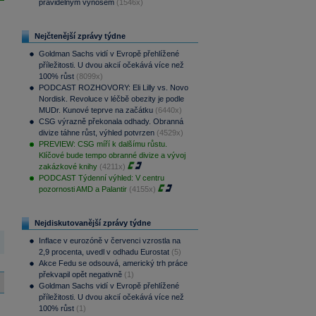
pravidelným výnosem
(1546x)
Nejčtenější zprávy týdne
Goldman Sachs vidí v Evropě přehlížené
příležitosti. U dvou akcií očekává více než
100% růst
(8099x)
PODCAST ROZHOVORY: Eli Lilly vs. Novo
Nordisk. Revoluce v léčbě obezity je podle
MUDr. Kunové teprve na začátku
(6440x)
CSG výrazně překonala odhady. Obranná
divize táhne růst, výhled potvrzen
(4529x)
PREVIEW: CSG míří k dalšímu růstu.
Klíčové bude tempo obranné divize a vývoj
zakázkové knihy
(4211x)
PODCAST Týdenní výhled: V centru
pozornosti AMD a Palantir
(4155x)
Nejdiskutovanější zprávy týdne
Inflace v eurozóně v červenci vzrostla na
2,9 procenta, uvedl v odhadu Eurostat
(5)
Akce Fedu se odsouvá, americký trh práce
překvapil opět negativně
(1)
Goldman Sachs vidí v Evropě přehlížené
příležitosti. U dvou akcií očekává více než
100% růst
(1)