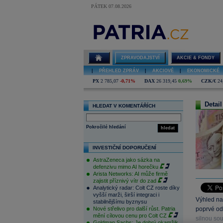
PÁTEK 07.08.2026
ZPRAVODAJSTVÍ
AKCIE & FONDY
|
PŘEHLED ZPRÁV
|
AKCIOVÉ
|
EKONOMICKÉ
PX
2 785,07
-0,71%
DAX
26 319,45
0,69%
CZK/€
24
Detail
HLEDAT V KOMENTÁŘÍCH
Pokročilé hledání
hledat
INVESTIČNÍ DOPORUČENÍ
AstraZeneca jako sázka na
defenzivu mimo AI horečku
Arista Networks: AI může firmě
zajistit příznivý vítr do zad
Analytický radar: Colt CZ roste díky
vyšší marži, širší integraci i
Výhled na
stabilnějšímu byznysu
Nové střelivo pro další růst. Patria
poprvé od
mění cílovou cenu pro Colt CZ
silnou so
Goldman Sachs: Je dobrý okamžik