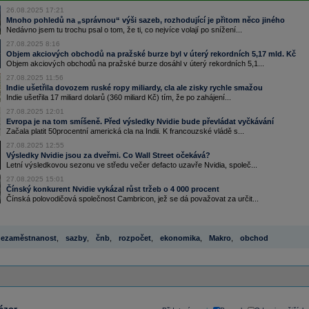
26.08.2025 17:21
Mnoho pohledů na „správnou“ výši sazeb, rozhodující je přitom něco jiného
Nedávno jsem tu trochu psal o tom, že ti, co nejvíce volají po snížení...
27.08.2025 8:16
Objem akciových obchodů na pražské burze byl v úterý rekordních 5,17 mld. Kč
Objem akciových obchodů na pražské burze dosáhl v úterý rekordních 5,1...
27.08.2025 11:56
Indie ušetřila dovozem ruské ropy miliardy, cla ale zisky rychle smažou
Indie ušetřila 17 miliard dolarů (360 miliard Kč) tím, že po zahájení...
27.08.2025 12:01
Evropa je na tom smíšeně. Před výsledky Nvidie bude převládat vyčkávání
Začala platit 50procentní americká cla na Indii. K francouzské vládě s...
27.08.2025 12:55
Výsledky Nvidie jsou za dveřmi. Co Wall Street očekává?
Letní výsledkovou sezonu ve středu večer defacto uzavře Nvidia, společ...
27.08.2025 15:01
Čínský konkurent Nvidie vykázal růst tržeb o 4 000 procent
Čínská polovodičová společnost Cambricon, jež se dá považovat za určit...
ezaměstnanost
,
sazby
,
čnb
,
rozpočet
,
ekonomika
,
Makro
,
obchod