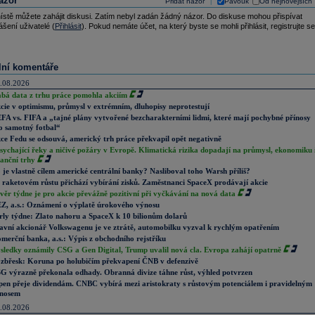
ázor
Přidat názor
Pavouk
Od nejnovějších
|
ístě můžete zahájit diskusi. Zatím nebyl zadán žádný názor. Do diskuse mohou přispívat
ášení uživatelé (
Přihlásit
). Pokud nemáte účet, na který byste se mohli přihlásit, registrujte se
lní komentáře
.08.2026
abá data z trhu práce pomohla akciím
cie v optimismu, průmysl v extrémním, dluhopisy neprotestují
FA vs. FIFA a „tajné plány vytvořené bezcharakterními lidmi, které mají pochybné přínosy
o samotný fotbal“
ce Fedu se odsouvá, americký trh práce překvapil opět negativně
sychající řeky a ničivé požáry v Evropě. Klimatická rizika dopadají na průmysl, ekonomiku 
nanční trhy
 je vlastně cílem americké centrální banky? Nasliboval toho Warsh příliš?
 raketovém růstu přichází vybírání zisků. Zaměstnanci SpaceX prodávají akcie
věr týdne je pro akcie převážně pozitivní při vyčkávání na nová data
Z, a.s.: Oznámení o výplatě úrokového výnosu
rly týdne: Zlato nahoru a SpaceX k 10 bilionům dolarů
avní akcionář Volkswagenu je ve ztrátě, automobilku vyzval k rychlým opatřením
merční banka, a.s.: Výpis z obchodního rejstříku
sledky oznámily CSG a Gen Digital, Trump uvalil nová cla. Evropa zahájí opatrně
zbřesk: Koruna po holubičím překvapení ČNB v defenzivě
G výrazně překonala odhady. Obranná divize táhne růst, výhled potvrzen
pen přeje dividendám. CNBC vybírá mezi aristokraty s růstovým potenciálem i pravidelným
nosem
.08.2026