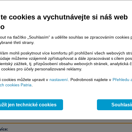
 doprovází jestřábí tón.
te cookies a vychutnávejte si náš web
no
račování článku je dostupné jen klientům placených služeb
Patria Plus
/
estor Plus
případně uživatelům platformy
Patria Direct
. Pokud jste klientem
nout na tlačítko „Souhlasím“ a udělíte souhlas se zpracováním cookies 
hto služeb, potom je nutné se
Přihlásit
.
brané třetí strany.
ámci placeného informačního servisu získáte
ám mohli poskytnout více komfortu při prohlížení všech webových st
řístup ke
kompletnímu zpravodajství
to údaje můžeme vzájemně zpřístupňovat a dále zpracovávat s cílem pos
.patria.cz bez jakýchkoliv omezení. Veškeré
lientský zážitek, tj. přizpůsobení obsahu webových stránek, analytická č
rávy, komentáře a horké zprávy jsou
 cookies pro účely personalizované reklamy.
brazovány terminálovou metodou (bez nutnosti obnovovat stránku) bez
ždění a v plné verzi.
si cookies můžete upravit v
nastavení
. Podrobnosti najdete v
Přehledu 
h cookies Patria
.
en zpravodajství, ale i další služby získáte v Patria Plus / Investor Plus -
sms
e-mailové
zpravodajství,
data
z finančních trhů v reálném čase, kompletní
lytický servis
, rozsáhlé
databáze
časových řad ke stažení,
prognózy
žít jen technické cookies
Souhlas
oje a
valuace
, ekonomické
fundamenty
,
nástroje
a
kalkulátory
...
více
více: