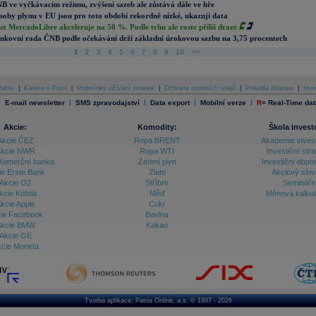
B ve vyčkávacím režimu, zvýšení sazeb ale zůstává dále ve hře
soby plynu v EU jsou pro toto období rekordně nízké, ukazují data
st MercadoLibre akceleruje na 50 %. Podle trhu ale roste příliš draze
nkovní rada ČNB podle očekávání drží základní úrokovou sazbu na 3,75 procentech
1
2
3
4
5
6
7
8
9
10
>>
atria
|
Kariéra v Patrii
|
Podmínky užívání stránek
|
Ochrana osobních údajů
|
Pravidla diskuse
|
Inve
|
|
|
|
|
E-mail newsletter
SMS zpravodajství
Data export
Mobilní verze
R
=
Real-Time dat
Akcie:
Komodity:
Škola invest
Akcie ČEZ
Ropa BRENT
Akademie inves
kcie NWR
Ropa WTI
Investiční stra
Komerční banka
Zemní plyn
Investiční dopo
ie Erste Bank
Zlato
Akciový slov
Akcie O2
Stříbro
Semináře
kcie Kofola
Měď
Měnová kalku
kcie Apple
Cukr
ie Facebook
Bavlna
kcie BMW
Kakao
Akcie GE
cie Moneta
Tvorba aplikace:
Patria Online, a.s.
© 1997 - 2026