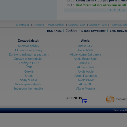
15:31
Zásoby plynu v EU jsou pro toto obdo
14:47
Růst MercadoLibre akceleruje na 50 %
1
2
3
4
O Patria.cz
|
Reklama
|
Mapa Stránek
|
Skupina Patria
|
Kariéra v Patrii
|
Podmínky uží
|
Cookies
|
|
RSS / XML
E-mail newsletter
SMS zpravod
Zpravodajství:
Akcie:
Akciové zprávy
Akcie ČEZ
Ekonomické zprávy
Akcie NWR
Zprávy o měnách a sazbách
Akcie Komerční banka
Zprávy o komoditách
Akcie Erste Bank
Zprávy o HDP
Akcie O2
ČNB
Akcie Kofola
Grexit
Akcie Apple
Brexit
Akcie Facebook
Volby v USA
Akcie BMW
Video zpravodajství
Akcie GE
Investiční komentáře
Akcie Moneta
Tvorba apl