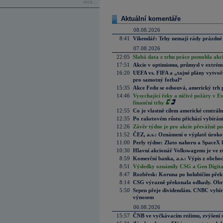
více...
Aktuální komentáře
08.08.2026
8:41
Víkendář: Trhy nemají rády prázdné 
07.08.2026
22:05
Slabá data z trhu práce pomohla akc
17:51
Akcie v optimismu, průmysl v extrémn
16:20
UEFA vs. FIFA a „tajné plány vytvoř
pro samotný fotbal“
15:35
Akce Fedu se odsouvá, americký trh 
14:46
Vysychající řeky a ničivé požáry v E
finanční trhy
12:55
Co je vlastně cílem americké centrál
12:35
Po raketovém růstu přichází vybírán
12:26
Závěr týdne je pro akcie převážně po
11:52
ČEZ, a.s.: Oznámení o výplatě úrok
11:00
Perly týdne: Zlato nahoru a SpaceX 
10:30
Hlavní akcionář Volkswagenu je ve z
8:59
Komerční banka, a.s.: Výpis z obchod
8:51
Výsledky oznámily CSG a Gen Digital
8:47
Rozbřesk: Koruna po holubičím přek
8:14
CSG výrazně překonala odhady. Obran
5:50
Srpen přeje dividendám. CNBC vybírá
výnosem
06.08.2026
15:57
ČNB ve vyčkávacím režimu, zvýšení s