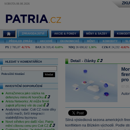
ZKU
SOBOTA 08.08.2026
ZPRAVODAJSTVÍ
AKCIE & FONDY
MĚNY & SAZBY
KOMODIT
|
PŘEHLED ZPRÁV
|
AKCIOVÉ
|
EKONOMICKÉ
|
MĚNY
|
KOMODITY
|
SL
PX
2 785,07
-0,71%
DAX
26 319,45
0,69%
NDQ
26 690,62
1,30%
CZK/€
24,232
-0,02%
Detail - články
HLEDAT V KOMENTÁŘÍCH
Mor
fire
Pokročilé hledání
hledat
pro
INVESTIČNÍ DOPORUČENÍ
07.05
AstraZeneca jako sázka na
Autor
defenzivu mimo AI horečku
Arista Networks: AI může firmě
zajistit příznivý vítr do zad
Analytický radar: Colt CZ roste díky
vyšší marži, širší integraci i
stabilnějšímu byznysu
Silná výsledková sezona amerických firem 
Nové střelivo pro další růst. Patria
konfliktem na Blízkém východě. Podle st
mění cílovou cenu pro Colt CZ
Goldman Sachs: Je dobrý okamžik