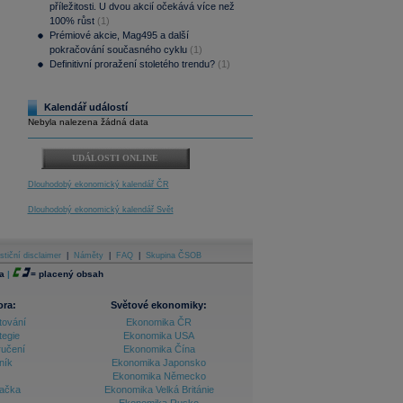
příležitosti. U dvou akcií očekává více než
100% růst
(1)
Prémiové akcie, Mag495 a další
pokračování současného cyklu
(1)
Definitivní proražení stoletého trendu?
(1)
Kalendář událostí
Nebyla nalezena žádná data
UDÁLOSTI ONLINE
Dlouhodobý ekonomický kalendář ČR
Dlouhodobý ekonomický kalendář Svět
stiční disclaimer
|
Náměty
|
FAQ
|
Skupina ČSOB
a
|
=
placený obsah
ora:
Světové ekonomiky:
tování
Ekonomika ČR
tegie
Ekonomika USA
ručení
Ekonomika Čína
ník
Ekonomika Japonsko
Ekonomika Německo
lačka
Ekonomika Velká Británie