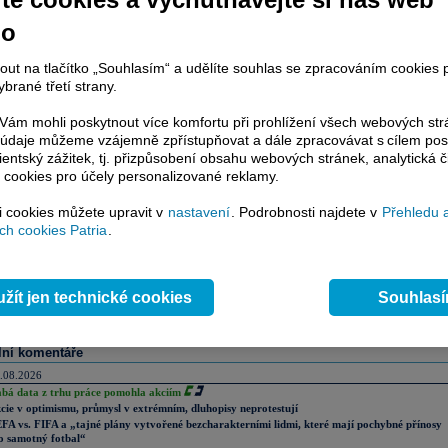
no
rmací
zde
.
nout na tlačítko „Souhlasím“ a udělíte souhlas se zpracováním cookies 
 sdělení)
brané třetí strany.
ám mohli poskytnout více komfortu při prohlížení všech webových st
to údaje můžeme vzájemně zpřístupňovat a dále zpracovávat s cílem pos
ovinně uveřejňované informace
lientský zážitek, tj. přizpůsobení obsahu webových stránek, analytická č
 cookies pro účely personalizované reklamy.
si cookies můžete upravit v
nastavení
. Podrobnosti najdete v
Přehledu 
h cookies Patria
.
ázor
Přidat názor
Pavouk
Od nejnovějších
|
ístě můžete zahájit diskusi. Zatím nebyl zadán žádný názor. Do diskuse mohou přispívat
ášení uživatelé (
Přihlásit
). Pokud nemáte účet, na který byste se mohli přihlásit, registrujte se
žít jen technické cookies
Souhlas
lní komentáře
.08.2026
abá data z trhu práce pomohla akciím
cie v optimismu, průmysl v extrémním, dluhopisy neprotestují
FA vs. FIFA a „tajné plány vytvořené bezcharakterními lidmi, které mají pochybné přínosy
o samotný fotbal“