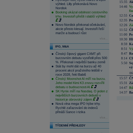
15:35
Ak
výhled. Lilly překonává Novo
14:46
Vy
Nordisk
fi
Booking ukázal odolnost cestovního
12:55
Co
trhu. Investoři přešli i slabší výhled
12:35
Po
Novo Nordisk překonal očekávání,
12:26
Zá
akcie přesto klesají. Investoři řeší
11:52
ČE
marže a budoucí růst
11:00
Pe
více...
10:30
Hl
8:59
Ko
IPO, M&A
8:51
Vý
8:47
Ro
Čínský čipový gigant CXMT při
burzovním debutu vystřelil přes 500
8:14
CS
%. Překonal i největší banku země
5:50
Sr
Stát by mohl dát na burzu až 40
vý
procent akcií pražského letiště v
06
roce 2028, řekl Babiš
15:57
ČN
Čínský Moonshot AI míří na burzu.
Jeho model Kimi K3 znovu rozvířil
15:31
Zá
debatu o budoucnosti AI
14:47
Rů
SK Hynix míří na Nasdaq. O jeden z
14:37
Ba
největších burzovních debutů v
historii je obrovský zájem
Nová vlna mega IPO hýbe trhy.
Rychlé zařazování do indexů
přináší šance i rizika
více...
TÝDENNÍ PŘEHLEDY