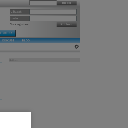
Hledej
Uživatel:
Heslo:
Nová registrace
Přihlásit
E PATRIA
DISKUSE
|
BLOG
j
Reklama