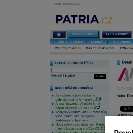
SOBOTA 08.08.2026
ZPRAVODAJSTVÍ
AKCIE & FONDY
|
PŘEHLED ZPRÁV
|
AKCIOVÉ
|
EKONOMICKÉ
PX
2 785,07
-0,71%
DAX
26 319,45
0,69%
CZK/€
24
Detail
HLEDAT V KOMENTÁŘÍCH
Pokročilé hledání
hledat
INVESTIČNÍ DOPORUČENÍ
05.06.2026
AstraZeneca jako sázka na
Autor:
Re
defenzivu mimo AI horečku
Arista Networks: AI může firmě
zajistit příznivý vítr do zad
Analytický radar: Colt CZ roste díky
AMISTA inv
vyšší marži, širší integraci i
stabilnějšímu byznysu
IČO: 274
Nové střelivo pro další růst. Patria
mění cílovou cenu pro Colt CZ
Společnost
Povol
Goldman Sachs: Je dobrý okamžik