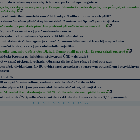
ce Fedu se odsouvá, americký trh práce překvapil opět negativně
sychající řeky a ničivé požáry v Evropě. Klimatická rizika dopadají na průmysl, ekonomiku 
nanční trhy
 je vlastně cílem americké centrální banky? Nasliboval toho Warsh příliš?
 raketovém růstu přichází vybírání zisků. Zaměstnanci SpaceX prodávají akcie
věr týdne je pro akcie převážně pozitivní při vyčkávání na nová data
Z, a.s.: Oznámení o výplatě úrokového výnosu
rly týdne: Zlato nahoru a SpaceX k 10 bilionům dolarů
avní akcionář Volkswagenu je ve ztrátě, automobilku vyzval k rychlým opatřením
merční banka, a.s.: Výpis z obchodního rejstříku
sledky oznámily CSG a Gen Digital, Trump uvalil nová cla. Evropa zahájí opatrně
zbřesk: Koruna po holubičím překvapení ČNB v defenzivě
G výrazně překonala odhady. Obranná divize táhne růst, výhled potvrzen
pen přeje dividendám. CNBC vybírá mezi aristokraty s růstovým potenciálem i pravidelným
nosem
.08.2026
B ve vyčkávacím režimu, zvýšení sazeb ale zůstává dále ve hře
soby plynu v EU jsou pro toto období rekordně nízké, ukazují data
st MercadoLibre akceleruje na 50 %. Podle trhu ale roste příliš draze
nkovní rada ČNB podle očekávání drží základní úrokovou sazbu na 3,75 procentech
1
2
3
4
5
6
7
8
9
10
>>