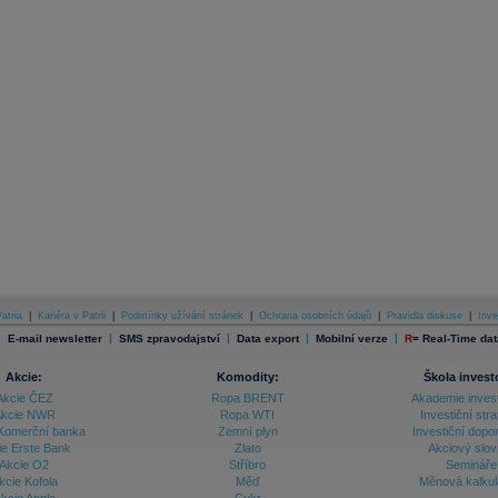
atria
|
Kariéra v Patrii
|
Podmínky užívání stránek
|
Ochrana osobních údajů
|
Pravidla diskuse
|
Inve
|
|
|
|
|
E-mail newsletter
SMS zpravodajství
Data export
Mobilní verze
R
=
Real-Time dat
Akcie:
Komodity:
Škola invest
Akcie ČEZ
Ropa BRENT
Akademie inves
kcie NWR
Ropa WTI
Investiční stra
Komerční banka
Zemní plyn
Investiční dopo
ie Erste Bank
Zlato
Akciový slov
Akcie O2
Stříbro
Semináře
kcie Kofola
Měď
Měnová kalku