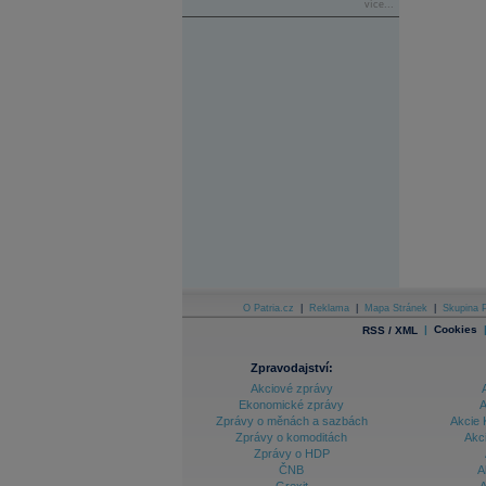
více...
O Patria.cz
|
Reklama
|
Mapa Stránek
|
Skupina P
|
Cookies
RSS / XML
Zpravodajství:
Akciové zprávy
Ekonomické zprávy
A
Zprávy o měnách a sazbách
Akcie 
Zprávy o komoditách
Akc
Zprávy o HDP
ČNB
A