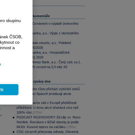
Související komentáře
pro skupinu
ČEZ, a.s.: Oznámení o výplatě úrokového
výnosu
Komerční banka, a.s.: Výpis z obchodního
ránek ČSOB,
rejstříku
kytnout co
Tatry mountain resorts, a.s.: Pololetní
innost a
zpráva 2025/2026
Komerční banka, a.s.: Hospodářské
výsledky 2Q 2026
MONETA Money Bank, a.s.: Čistý zisk za 1.
a
pololetí 2026 vzrostl na 3,3 mld. Kč
Nejčtenější zprávy dne
ím
Po raketovém růstu přichází vybírání zisků.
Zaměstnanci SpaceX prodávají akcie
(313x)
Goldman Sachs vidí v Evropě přehlížené
příležitosti. U dvou akcií očekává více než
100% růst
(275x)
PODCAST ROZHOVORY: Eli Lilly vs. Novo
Nordisk. Revoluce v léčbě obezity je podle
MUDr. Kunové teprve na začátku
(255x)
CSG výrazně překonala odhady. Obranná