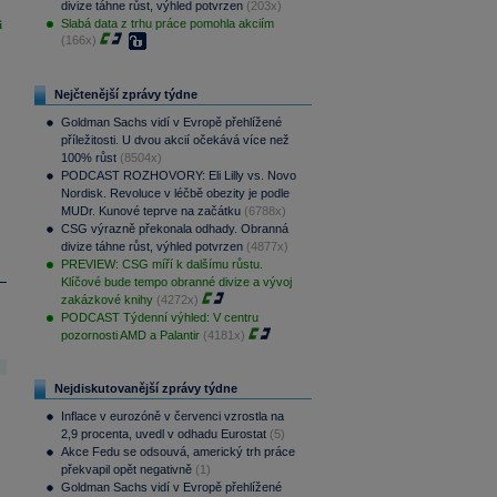
divize táhne růst, výhled potvrzen
(203x)
Slabá data z trhu práce pomohla akciím
i
(166x)
Nejčtenější zprávy týdne
Goldman Sachs vidí v Evropě přehlížené
příležitosti. U dvou akcií očekává více než
100% růst
(8504x)
PODCAST ROZHOVORY: Eli Lilly vs. Novo
Nordisk. Revoluce v léčbě obezity je podle
MUDr. Kunové teprve na začátku
(6788x)
CSG výrazně překonala odhady. Obranná
divize táhne růst, výhled potvrzen
(4877x)
PREVIEW: CSG míří k dalšímu růstu.
Klíčové bude tempo obranné divize a vývoj
zakázkové knihy
(4272x)
PODCAST Týdenní výhled: V centru
pozornosti AMD a Palantir
(4181x)
Nejdiskutovanější zprávy týdne
Inflace v eurozóně v červenci vzrostla na
2,9 procenta, uvedl v odhadu Eurostat
(5)
Akce Fedu se odsouvá, americký trh práce
překvapil opět negativně
(1)
Goldman Sachs vidí v Evropě přehlížené