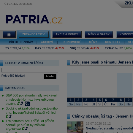
ZKU
ČTVRTEK 06.08.2026
Jensen Huang
ZPRAVODAJSTVÍ
AKCIE & FONDY
MĚNY & SAZBY
KOMODIT
|
PŘEHLED ZPRÁV
|
AKCIOVÉ
|
EKONOMICKÉ
|
MĚNY
|
KOMODITY
|
SL
PX
2 769,04
0,11%
DAX
26 126,30
-0,29%
NDQ
26 363,44
-0,83%
CZK/€
24,167
0,00%
Kdy jsme psali o tématu Jensen
HLEDAT V KOMENTÁŘÍCH
Pokročilé hledání
hledat
PATRIA PLUS
S&P 500 po rekordní rally vyčkával,
trh sleduje Hormuz i výsledkovou
1
2
3
4
5
6
7
8
9
sezónu
So
Ne
Po
Út
St
Čt
Pá
So
Ne
Booking ukázal odolnost cestovního
trhu. Investoři přešli i slabší výhled
Články obsahující tag - Jensen 
Trh potrestal AMD příliš. AI příběh
16.07.2026 15:12
pokračuje a růst by měl dál
Nvidia představila nový model
zrychlovat