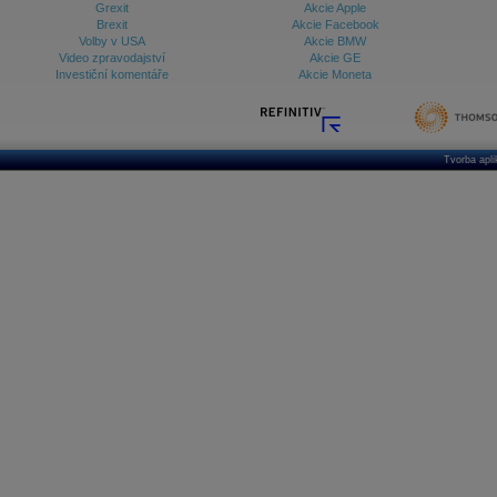
Grexit
Akcie Apple
Brexit
Akcie Facebook
Volby v USA
Akcie BMW
Video zpravodajství
Akcie GE
Investiční komentáře
Akcie Moneta
Tvorba apl