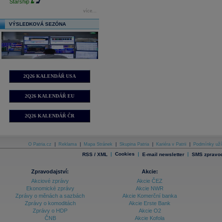
Starship
více...
VÝSLEDKOVÁ SEZÓNA
2Q26 KALENDÁŘ USA
2Q26 KALENDÁŘ EU
2Q26 KALENDÁŘ ČR
O Patria.cz
|
Reklama
|
Mapa Stránek
|
Skupina Patria
|
Kariéra v Patrii
|
Podmínky uží
|
Cookies
|
|
RSS / XML
E-mail newsletter
SMS zpravod
Zpravodajství:
Akcie:
Akciové zprávy
Akcie ČEZ
Ekonomické zprávy
Akcie NWR
Zprávy o měnách a sazbách
Akcie Komerční banka
Zprávy o komoditách
Akcie Erste Bank
Zprávy o HDP
Akcie O2
ČNB
Akcie Kofola