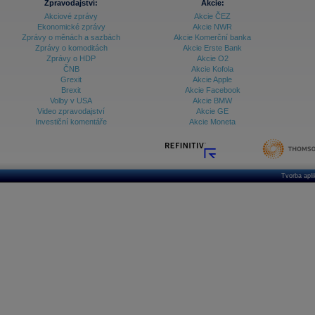
Zpravodajství:
Akcie:
Akciové zprávy
Akcie ČEZ
Ekonomické zprávy
Akcie NWR
Zprávy o měnách a sazbách
Akcie Komerční banka
Zprávy o komoditách
Akcie Erste Bank
Zprávy o HDP
Akcie O2
ČNB
Akcie Kofola
Grexit
Akcie Apple
Brexit
Akcie Facebook
Volby v USA
Akcie BMW
Video zpravodajství
Akcie GE
Investiční komentáře
Akcie Moneta
Tvorba apl