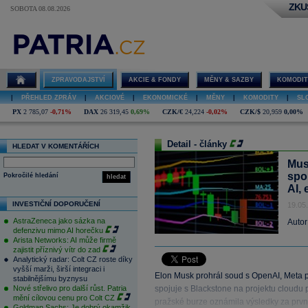
ZKU
SOBOTA 08.08.2026
ZPRAVODAJSTVÍ
AKCIE & FONDY
MĚNY & SAZBY
KOMODIT
|
PŘEHLED ZPRÁV
|
AKCIOVÉ
|
EKONOMICKÉ
|
MĚNY
|
KOMODITY
|
SL
PX
2 785,07
-0,71%
DAX
26 319,45
0,69%
CZK/€
24,224
-0,02%
CZK/$
20,959
0,00%
Detail - články
HLEDAT V KOMENTÁŘÍCH
Mus
spo
Pokročilé hledání
hledat
AI,
INVESTIČNÍ DOPORUČENÍ
19.05
AstraZeneca jako sázka na
Autor
defenzivu mimo AI horečku
Arista Networks: AI může firmě
zajistit příznivý vítr do zad
Analytický radar: Colt CZ roste díky
vyšší marži, širší integraci i
Elon Musk prohrál soud s OpenAI, Meta 
stabilnějšímu byznysu
Nové střelivo pro další růst. Patria
spojuje s Blackstone na projektu cloudu
mění cílovou cenu pro Colt CZ
pražské burze oznámila výsledky za první č
Goldman Sachs: Je dobrý okamžik