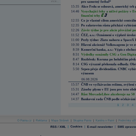
více...
pro samotný fotbal“
15:35
Akce Fedu se odsouvá, americký trh 
14:46
Vysychající řeky a ničivé požáry v E
finanční trhy
12:55
Co je vlastně cílem americké centrál
12:35
Po raketovém růstu přichází vybírán
12:26
Závěr týdne je pro akcie převážně po
11:52
ČEZ, a.s.: Oznámení o výplatě úrok
11:00
Perly týdne: Zlato nahoru a SpaceX 
10:30
Hlavní akcionář Volkswagenu je ve z
8:59
Komerční banka, a.s.: Výpis z obchod
8:51
Výsledky oznámily CSG a Gen Digital
8:47
Rozbřesk: Koruna po holubičím přek
8:14
CSG výrazně překonala odhady. Obran
5:50
Srpen přeje dividendám. CNBC vybírá
výnosem
06.08.2026
15:57
ČNB ve vyčkávacím režimu, zvýšení s
15:31
Zásoby plynu v EU jsou pro toto obdo
14:47
Růst MercadoLibre akceleruje na 50 %
14:37
Bankovní rada ČNB podle očekávání 
1
2
3
4
O Patria.cz
|
Reklama
|
Mapa Stránek
|
Skupina Patria
|
Kariéra v Patrii
|
Podmínky uží
|
Cookies
|
|
RSS / XML
E-mail newsletter
SMS zpravod