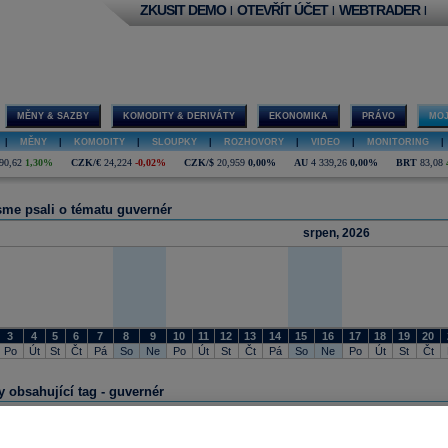
ZKUSIT DEMO
OTEVŘÍT ÚČET
WEBTRADER
|
|
|
MĚNY & SAZBY
KOMODITY & DERIVÁTY
EKONOMIKA
PRÁVO
MOJ
|
MĚNY
|
KOMODITY
|
SLOUPKY
|
ROZHOVORY
|
VIDEO
|
MONITORING
|
90,62
1,30%
CZK/€
24,224
-0,02%
CZK/$
20,959
0,00%
AU
4 339,26
0,00%
BRT
83,08
sme psali o tématu guvernér
srpen, 2026
3
4
5
6
7
8
9
10
11
12
13
14
15
16
17
18
19
20
Po
Út
St
Čt
Pá
So
Ne
Po
Út
St
Čt
Pá
So
Ne
Po
Út
St
Čt
y obsahující tag - guvernér
08.09.2025 13:16
Když Trump bezprecedentně tlačí na Fed. Zdeněk Tůma na téma odvolávání centrá