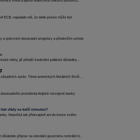
onomice světa a jejímu finančnímu sektoru pomohl p...
šéf ECB, napadalo mě, že tahle pozice může být
y a potvrzení dosavadní prognózy a především ochoty
tu
ké měny, již přináší konkrétní politické důsledky....
 zásadních zpráv. Téma amerických fiskálních škrtů ...
 dosavadního prezidenta Asijské rozvojové banky
lak vlády na další stimulaci?
 banky. Nepočká tak překvapivě ani do konce svého
 důsledek příprav na odvolání guvernéra centrální b...