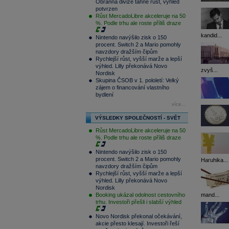
Obranná divize táhne růst, výhled
potvrzen
Růst MercadoLibre akceleruje na 50
%. Podle trhu ale roste příliš draze
kandid...
Nintendo navýšilo zisk o 150
procent. Switch 2 a Mario pomohly
navzdory dražším čipům
Rychlejší růst, vyšší marže a lepší
výhled. Lilly překonává Novo
zvyš...
Nordisk
Skupina ČSOB v 1. pololetí: Velký
zájem o financování vlastního
bydlení
více...
VÝSLEDKY SPOLEČNOSTÍ - SVĚT
Růst MercadoLibre akceleruje na 50
%. Podle trhu ale roste příliš draze
Nintendo navýšilo zisk o 150
procent. Switch 2 a Mario pomohly
Haruhika...
navzdory dražším čipům
Rychlejší růst, vyšší marže a lepší
výhled. Lilly překonává Novo
Nordisk
mand...
Booking ukázal odolnost cestovního
trhu. Investoři přešli i slabší výhled
Novo Nordisk překonal očekávání,
akcie přesto klesají. Investoři řeší