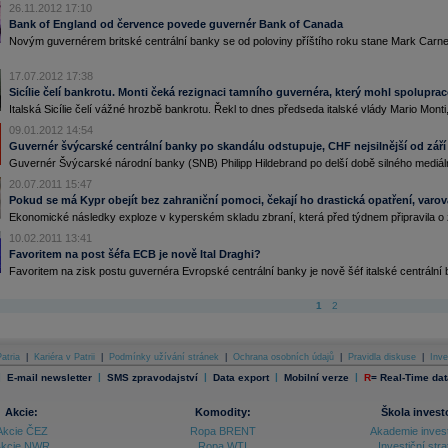
26.11.2012 17:10
Bank of England od července povede guvernér Bank of Canada
Novým guvernérem britské centrální banky se od poloviny příštího roku stane Mark Carn
17.07.2012 17:38
Sicílie čelí bankrotu. Monti čeká rezignaci tamního guvernéra, který mohl spoluprac
Italská Sicílie čelí vážné hrozbě bankrotu. Řekl to dnes předseda italské vlády Mario Monti, 
09.01.2012 14:54
Guvernér švýcarské centrální banky po skandálu odstupuje, CHF nejsilnější od září
Guvernér Švýcarské národní banky (SNB) Philipp Hildebrand po delší době silného mediálníh
20.07.2011 15:47
Pokud se má Kypr obejít bez zahraniční pomoci, čekají ho drastická opatření, varov
Ekonomické následky exploze v kyperském skladu zbraní, která před týdnem připravila o živo
10.02.2011 13:41
Favoritem na post šéfa ECB je nově Ital Draghi?
Favoritem na zisk postu guvernéra Evropské centrální banky je nově šéf italské centrál
1
2
atria
|
Kariéra v Patrii
|
Podmínky užívání stránek
|
Ochrana osobních údajů
|
Pravidla diskuse
|
Inve
|
|
|
|
|
E-mail newsletter
SMS zpravodajství
Data export
Mobilní verze
R
=
Real-Time dat
Akcie:
Komodity:
Škola invest
Akcie ČEZ
Ropa BRENT
Akademie inves
kcie NWR
Ropa WTI
Investiční stra