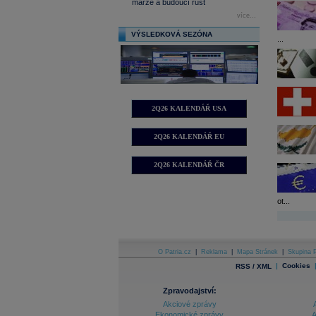
marže a budoucí růst
více...
VÝSLEDKOVÁ SEZÓNA
...
2Q26 KALENDÁŘ USA
2Q26 KALENDÁŘ EU
2Q26 KALENDÁŘ ČR
ot...
O Patria.cz
|
Reklama
|
Mapa Stránek
|
Skupina P
|
Cookies
RSS / XML
Zpravodajství:
Akciové zprávy
Ekonomické zprávy
A