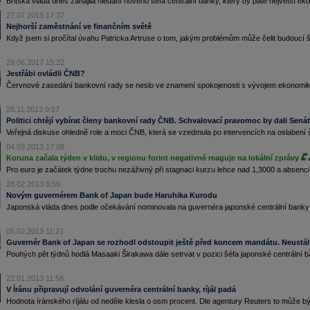
Britská vláda dnes zahájila hledání nového šéfa centrální banky, který by páté největší ek
27.07.2018 17:37
Nejhorší zaměstnání ve finančním světě
Když jsem si pročítal úvahu Patricka Artruse o tom, jakým problémům může čelit budoucí 
29.06.2017 15:22
Jestřábi ovládli ČNB?
Červnové zasedání bankovní rady se neslo ve znamení spokojenosti s vývojem ekonomik
28.11.2013 9:57
Politici chtějí vybírat členy bankovní rady ČNB. Schvalovací pravomoc by dali Sená
Veřejná diskuse ohledně role a moci ČNB, která se vzedmula po intervencích na oslabení čes
04.03.2013 17:08
Koruna začala týden v klidu, v regionu forint negativně reaguje na lokální zprávy
Pro euro je začátek týdne trochu nezáživný při stagnaci kurzu lehce nad 1,3000 a absenci
28.02.2013 8:59
Novým guvernérem Bank of Japan bude Haruhika Kurodu
Japonská vláda dnes podle očekávání nominovala na guvernéra japonské centrální banky
05.02.2013 11:21
Guvernér Bank of Japan se rozhodl odstoupit ještě před koncem mandátu. Neustál t
Pouhých pět týdnů hodlá Masaaki Širakawa dále setrvat v pozici šéfa japonské centrální
22.01.2013 11:58
V Íránu připravují odvolání guvernéra centrální banky, ríjál padá
Hodnota íránského ríjálu od neděle klesla o osm procent. Dle agentury Reuters to může být