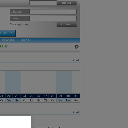
Hledej
Uživatel:
Heslo:
Nová registrace
Přihlásit
E PATRIA
DISKUSE
|
BLOG
4,61%
Zpět
21
22
23
24
25
26
27
28
29
30
31
Pá
So
Ne
Po
Út
St
Čt
Pá
So
Ne
Po
Zpět
lních bankéřů