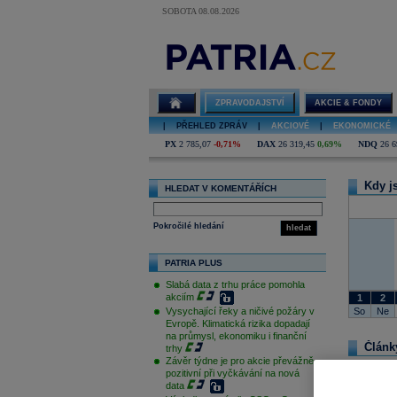
SOBOTA 08.08.2026
guvernér
ZPRAVODAJSTVÍ
AKCIE & FONDY
|
PŘEHLED ZPRÁV
|
AKCIOVÉ
|
EKONOMICKÉ
PX
2 785,07
-0,71%
DAX
26 319,45
0,69%
NDQ
26 6
Kdy j
HLEDAT V KOMENTÁŘÍCH
Pokročilé hledání
hledat
PATRIA PLUS
Slabá data z trhu práce pomohla
akciím
1
2
So
Ne
Vysychající řeky a ničivé požáry v
Evropě. Klimatická rizika dopadají
na průmysl, ekonomiku i finanční
Článk
trhy
Závěr týdne je pro akcie převážně
pozitivní při vyčkávání na nová
data