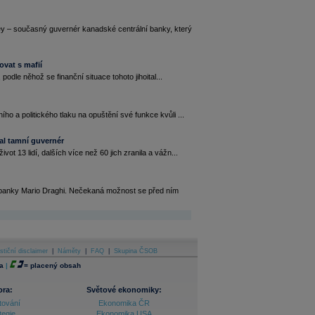
ey – současný guvernér kanadské centrální banky, který
ovat s mafií
podle něhož se finanční situace tohoto jihoital...
o a politického tlaku na opuštění své funkce kvůli ...
al tamní guvernér
t 13 lidí, dalších více než 60 jich zranila a vážn...
ní banky Mario Draghi. Nečekaná možnost se před ním
stiční disclaimer
|
Náměty
|
FAQ
|
Skupina ČSOB
a
|
=
placený obsah
ora:
Světové ekonomiky:
tování
Ekonomika ČR
tegie
Ekonomika USA