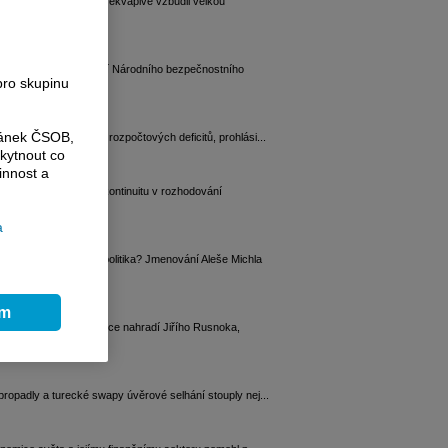
d) Lisu Cook nijak překvapivě vzbudil velkou
ní Přísně tajné. Řízení Národního bezpečnostního
pro skupinu
ránek ČSOB,
 vládu ve snižování rozpočtových deficitů, prohlási...
kytnout co
innost a
že představovat diskontinuitu v rozhodování
a
ce”?
jak se změní měnová politika? Jmenování Aleše Michla
ím
 Ve funkci od července nahradí Jiřího Rusnoka,
propadly a turecké swapy úvěrové selhání stouply nej...