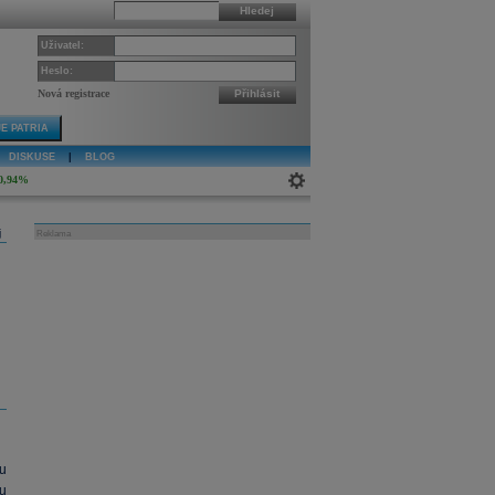
Hledej
Uživatel:
Heslo:
Nová registrace
Přihlásit
E PATRIA
DISKUSE
|
BLOG
0,94%
j
Reklama
u
u