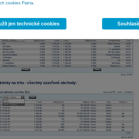
h cookies Patria
.
trhu
ČEZ
:
žít jen technické cookies
Souhlas
ktivity na trhu - všechny uzavřené obchody: