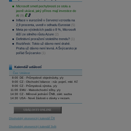
Microsoft smetl pochybnosti ze stolu a
jasně ukázal, jaký přínos mají investice do
AI
(9)
Inflace v eurozóně v červenci vzrostla na
2,9 procenta, uvedl v odhadu Eurostat
(5)
Meta po výsledcích padá o 8 %, Microsoft
těží ze silného růstu Azure
(2)
Definitivní proražení stoletého trendu?
(1)
Rozbřesk: Tokio už dávno není drahé.
Praha už dávno není levná. A Švýcarsko je
pořád Švýcarsko
(1)
Kalendář událostí
Čas
Událost
8:00
DE - Průmyslové objednávky, y/y
9:00
CZ - Obchodní bilance - nár. pojetí, mld. Kč
9:00
CZ - Průmyslová výroba, y/y
11:00
EMU - Maloobchodní tržby, y/y
14:30
CZ - Měnové jednání ČNB, zákl. sazba
14:30
USA - Nové žádosti o dávky v nezam.
UDÁLOSTI ONLINE
Dlouhodobý ekonomický kalendář ČR
Dlouhodobý ekonomický kalendář Svět