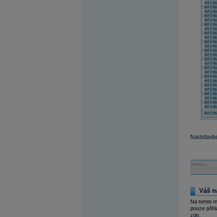
Nadstavbo
Reklama
Váš n
Na tomto m
pouze přihl
zde
.