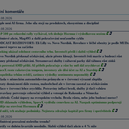
lní komentáře
.08.2026
ple není AI firma. Jeho síla stojí na produktech, ekosystému a disciplíně
.08.2026
P 500 po rekordní rally vyčkával, trh sleduje Hormuz i výsledkovou sezónu
émiové akcie, Mag495 a další pokračování současného cyklu
DCAST ROZHOVORY: Eli Lilly vs. Novo Nordisk. Revoluce v léčbě obezity je podle MUDr
nové teprve na začátku
oking ukázal odolnost cestovního trhu. Investoři přešli i slabší výhled
vo Nordisk překonal očekávání, akcie přesto klesají. Investoři řeší marže a budoucí růst
sney překonal očekávání. Streamovací služby i zábavní parky dál táhnou růst zisků
h potrestal AMD příliš. AI příběh pokračuje a růst by měl dál zrychlovat
aceX roste raketovým tempem, investory ale děsí účet za AI a Starship
opolitika trhům svědčí, zatímco výsledky sentimentu nepomohly
lada v německém automobilovém průmyslu se v červenci výrazně zlepšila
raty domácností dále rostou, maloobchod ale v červnu zaostal za očekáváním
flace v červenci lehce zrychlila. Potraviny inflaci brzdí, služby ji tlačí vzhůru
zvavlasy potvrzuje celoroční výhled a vstoupí do Rakouska a Německa
zbřesk: České úspory na evropském vrcholu. Brzda růstu, nebo jeho budoucí motor?
D zklamalo výhledem, SpaceX vyděsila cenovkou za AI. Naopak optimismus podporují
děje na otevření Hormuzu
d mlčí, trh utahuje podmínky. Nejistota zdražuje kapitál pro firmy i spotřebitele
.08.2026
finitivní proražení stoletého trendu?
otify ve duhém kvartále neoslnilo. Slabší výhled tlačí akcie o 4 % níže