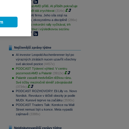
(350x)
Trh potrestal AMD příliš. AI příběh pokračuje
a růst by měl dál zrychlovat
(314x)
Apple není AI firma. Jeho síla stojí na
produktech, ekosystému a disciplíně
(286x)
ím
S&P 500 po rekordní rally vyčkával, trh
sleduje Hormuz i výsledkovou sezónu
(253x)
Nejčtenější zprávy týdne
AI investor Leopold Aschenbrenner byl po
výrazných ztrátách nucen uzavřít všechny
své akciové pozice
(4457x)
PODCAST Týdenní výhled: V centru
pozornosti AMD a Palantir
(3912x)
Palantir zasadil medvědům těžkou ránu.
Své tržby meziročně téměř zdvojnásobil
(3734x)
PODCAST ROZHOVORY: Eli Lilly vs. Novo
Nordisk. Revoluce v léčbě obezity je podle
MUDr. Kunové teprve na začátku
(3590x)
PODCAST Traders Talk: Korekce na Wall
Street nemusí být u konce. Meta vypadá
zajímavě
(3388x)
Nejdiskutovanější zprávy týdne