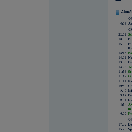
Aktuá
06
6:08
Ap
05
22:01
S&
18:03
Pr
16:05
PO
Ku
15:18
Bo
14:31
No
13:36
Di
13:23
Tr
11:58
Sp
11:19
Ge
11:11
Ná
10:30
Út
9:43
In
9:14
Be
9:01
Ro
8:54
AM
na
6:06
Fe
04
17:02
De
15:20
Sp