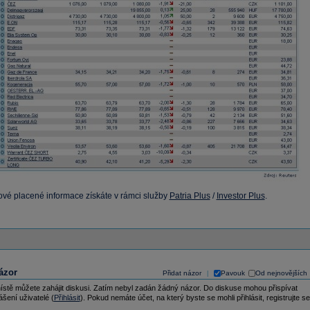
vé placené informace získáte v rámci služby
Patria Plus
/
Investor Plus
.
ázor
Přidat názor
Pavouk
Od nejnovějších
|
ístě můžete zahájit diskusi. Zatím nebyl zadán žádný názor. Do diskuse mohou přispívat
ášení uživatelé (
Přihlásit
). Pokud nemáte účet, na který byste se mohli přihlásit, registrujte se