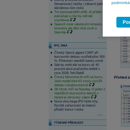
podmínkác
Streamovací služby i zábavní parky
dál táhnou růst zisků
Trh potrestal AMD příliš. AI příběh
pokračuje a růst by měl dál
Hloubka 
zrychlovat
Pou
SpaceX roste raketovým tempem,
investory ale děsí účet za AI a
Starship
více...
IPO, M&A
Čínský čipový gigant CXMT při
burzovním debutu vystřelil přes 500
%. Překonal i největší banku země
Stát by mohl dát na burzu až 40
procent akcií pražského letiště v
roce 2028, řekl Babiš
Čínský Moonshot AI míří na burzu.
Přehled a
Jeho model Kimi K3 znovu rozvířil
debatu o budoucnosti AI
SK Hynix míří na Nasdaq. O jeden z
největších burzovních debutů v
historii je obrovský zájem
Nová vlna mega IPO hýbe trhy.
Rychlé zařazování do indexů
přináší šance i rizika
více...
TÝDENNÍ PŘEHLEDY