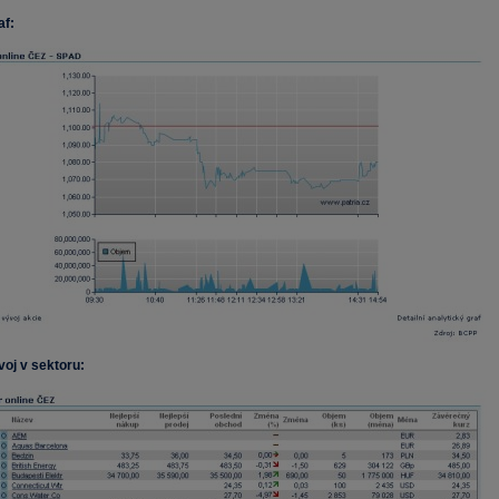
af:
voj v sektoru: