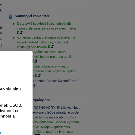
v
.
Související komentáře
Erste zvýšila výhled i dlouhodobé cíle,
í
výnosy ale zaostaly za očekáváním trhu
m
Komerční banka překonala očekávání a
z
zlepšila výhled. Hlavní výnosy však
h
zůstávají pod tlakem
Moneta se vytáhla se silnou sadou
výsledků, které budou pro cenu akcií
y
podpůrné
Moneta by měla pokračovat v růstu.
Klíčovým tématem bude kapitál a výplata
akcionářům
Výsledková sezóna Česko: Kalendář pro 2.
čtvrtletí 2026
pro skupinu
Nejčtenější zprávy dne
ránek ČSOB,
PODCAST ROZHOVORY: Eli Lilly vs. Novo
kytnout co
Nordisk. Revoluce v léčbě obezity je podle
innost a
MUDr. Kunové teprve na začátku
(975x)
AMD zklamalo výhledem, SpaceX vyděsila
cenovkou za AI. Naopak optimismus
podporují naděje na otevření Hormuzu
a