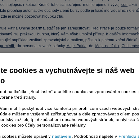
od nejlepších kotací. Kromě toho samozřejmě monitorujeme i vývoj
cen
akcií 
de probíhají automatické obchody členů burzy podle příkazů individuálních klientů
 zde je možné pozorovat hloubku trhu.
tuje Patria Online
zdarma
, stačí se jen zaregistrovat.
Registrace
je pouze formáln
dovaný mj. pražskou burzou, který Vám však umožní přístup k dalším informací
rnující například zasílání zpravodajství e-mailem, přístup k plnému znění článků 
gu médií
, do personalizované stránky
Moje Patria
, do
Moje portfolio
,
Oblíbenýc
ce dat probíhá automaticky pomocí unikátní „push“ terminálové technologie. Obrázk
te cookies a vychutnávejte si náš web
ilustrační, kliknutím na ně se dostaneme na příslušnou online stránku.
no
ne:
nout na tlačítko „Souhlasím“ a udělíte souhlas se zpracováním cookies 
brané třetí strany.
ám mohli poskytnout více komfortu při prohlížení všech webových st
to údaje můžeme vzájemně zpřístupňovat a dále zpracovávat s cílem pos
lientský zážitek, tj. přizpůsobení obsahu webových stránek, analytická č
 cookies pro účely personalizované reklamy.
si cookies můžete upravit v
nastavení
. Podrobnosti najdete v
Přehledu 