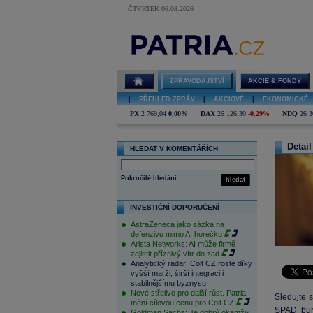
ČTVRTEK 06.08.2026
ZPRAVODAJSTVÍ
AKCIE & FONDY
|
PŘEHLED ZPRÁV
|
AKCIOVÉ
|
EKONOMICKÉ
PX
2 769,04
0,00%
DAX
26 126,30
-0,29%
NDQ
26 3
Detail
HLEDAT V KOMENTÁŘÍCH
Pokročilé hledání
hledat
INVESTIČNÍ DOPORUČENÍ
AstraZeneca jako sázka na
defenzivu mimo AI horečku
Arista Networks: AI může firmě
zajistit příznivý vítr do zad
Analytický radar: Colt CZ roste díky
vyšší marži, širší integraci i
stabilnějšímu byznysu
Nové střelivo pro další růst. Patria
Sledujte 
mění cílovou cenu pro Colt CZ
SPAD burz
Goldman Sachs: Je dobrý okamžik