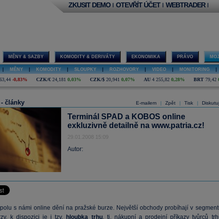
ZKUSIT DEMO
OTEVŘÍT ÚČET
WEBTRADER
|
|
|
MĚNY & SAZBY
KOMODITY & DERIVÁTY
EKONOMIKA
PRÁVO
MOJ
|
MĚNY
|
KOMODITY
|
SLOUPKY
|
ROZHOVORY
|
VIDEO
|
MONITORING
|
63,44
-0,83%
CZK/€
24,181
0,03%
CZK/$
20,941
0,07%
AU
4 255,82
0,28%
BRT
79,42
 - články
E-mailem
Zpět
Tisk
Diskutu
|
|
|
Terminál SPAD a KOBOS online
exkluzivně detailně na www.patria.cz!
29.01.2008 15:09
Autor:
spolu s námi online dění na pražské burze. Největší obchody probíhají v segment
y, k dispozici je i tzv.
hloubka trhu
, tj. nákupní a prodejní příkazy tvůrců trh